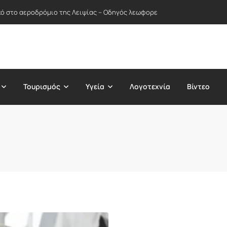
ικό στο αεροδρόμιο της Λειψίας – Οδηγός λεωφορείου απέτρεψε πιθανή
Τουρισμός
Υγεία
Λογοτεχνία
Βίντεο