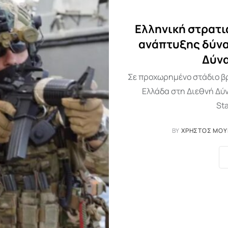
Ελληνική στρατι
ανάπτυξης δύνα
Δύν
Σε προχωρημένο στάδιο βρ
Ελλάδα στη Διεθνή Δύ
Sta
BY
ΧΡΉΣΤΟΣ ΜΟ