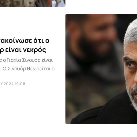
ακοίνωσε ότι ο
ρ είναι νεκρός
ο Γιαχία Σινουάρ είναι
. Ο Σινουάρ θεωρείται ο.
Υ 2024 19:08