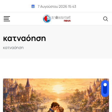
Skip
7 Αυγούστου 2026 15:43
to
content
κατναόηση
κατναόηση