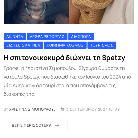
ΑΚΊΝΗΤΑ
ΆΡΘΡΑ ΡΕΠΟΡΤΆΖ
ΔΙΑΣΠΟΡΆ
ΕΙΔΉΣΕΙΣ ΚΑΙ ΝΈΑ
ΚΟΙΝΩΝΊΑ ΚΌΣΜΟΣ
ΤΟΥΡΙΣΜΌΣ
Η σπιτονοικοκυρά διώχνει τη Spetzy
Γράφει η *Χριστίνα Σιμοπούλου. Σίγουρα θυμάστε τη
γατούλα Spetzy, που διασώθηκε τον Ιούλιο του 2024 από
μία Αμερικανίδα τουρίστρια που απολάμβανε τις
διακοπές της.
BY
ΧΡΙΣΤΊΝΑ ΣΙΜΟΠΟΎΛΟΥ.
3 ΣΕΠΤΕΜΒΡΊΟΥ 2024 10:09
ΔΕΊΤΕ ΠΕΡΙΣΣΌΤΕΡΑ