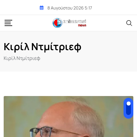
Skip
8 Αυγούστου 2026 5:17
to
content
Κιρίλ Ντμίτριεφ
Κιρίλ Ντμίτριεφ