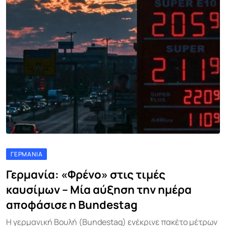
ΓΕΡΜΑΝΊΑ
Γερμανία: «Φρένο» στις τιμές
καυσίμων – Μία αύξηση την ημέρα
αποφάσισε η Bundestag
Η γερμανική Βουλή (Bundestag) ενέκρινε πακέτο μέτρων