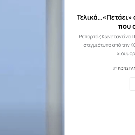
Τελικά…«Πετάει» ο
που 
Ρεπορτάζ Κωνσταντίνα Π
στιγμιότυπο από την Κύπ
χιουμορ
BY
ΚΩΝΣΤΑΝ