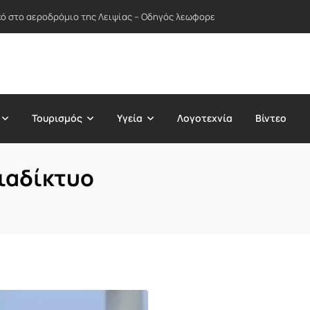
ικό στο αεροδρόμιο της Λειψίας – Οδηγός λεωφορείου απέτρεψε πιθανή
Τουρισμός
Υγεία
Λογοτεχνία
Βίντεο
διαδίκτυο