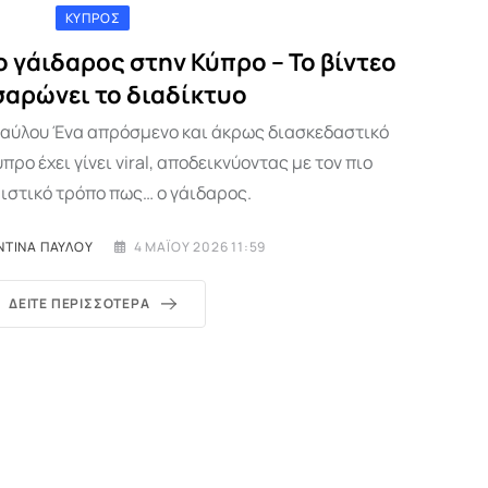
ΚΎΠΡΟΣ
 γάιδαρος στην Κύπρο – Το βίντεο
σαρώνει το διαδίκτυο
αύλου Ένα απρόσμενο και άκρως διασκεδαστικό
ρο έχει γίνει viral, αποδεικνύοντας με τον πιο
ιστικό τρόπο πως… ο γάιδαρος.
ΤΊΝΑ ΠΑΎΛΟΥ
4 ΜΑΪ́ΟΥ 2026 11:59
ΔΕΊΤΕ ΠΕΡΙΣΣΌΤΕΡΑ