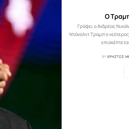
Ο Τραμπ
Γράφει ο Ανδρέας Νικο
Ντόναλντ Τραμπ ο νεότερος
επισκέπτετα
BY
ΧΡΉΣΤΟΣ Μ