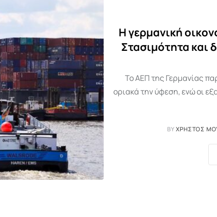
Η γερμανική οικον
Στασιμότητα και δ
Το ΑΕΠ της Γερμανίας πα
οριακά την ύφεση, ενώ οι ε
BY
ΧΡΉΣΤΟΣ ΜΟ