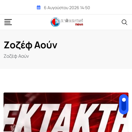
Skip
6 Αυγούστου 2026 14:50
to
content
Ζοζέφ Αούν
Ζοζέφ Αούν