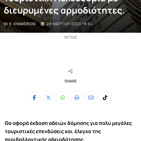
διευρυμένες αρμοδιότητες.
BY
E-ENIMEROSI
28 ΜΑΡΤΊΟΥ 2023 19:54
INTIME
SHARE
Whatsapp
Print
Share
Tiktok
via
Email
Θα αφορά έκδοση αδειών δόμησης για πολύ μεγάλες
τουριστικές επενδύσεις και έλεγχο της
περιβαλλοντικής αδειοδότησης.