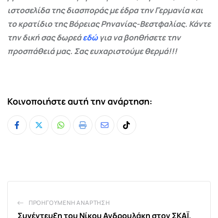
ιστοσελίδα της διασποράς με έδρα την Γερμανία και
το κρατίδιο της Βόρειας Ρηνανίας-Βεστφαλίας. Κάντε
την δική σας δωρεά
εδώ
για να βοηθήσετε την
προσπάθειά μας. Σας ευχαριστούμε θερμά!!!
Κοινοποιήστε αυτή την ανάρτηση:
Whatsapp
Print
Share
Tiktok
via
Email
ΠΡΟΗΓΟΎΜΕΝΗ ΑΝΆΡΤΗΣΗ
Συνέντευξη του Νίκου Ανδρουλάκη στον ΣΚΑΪ.