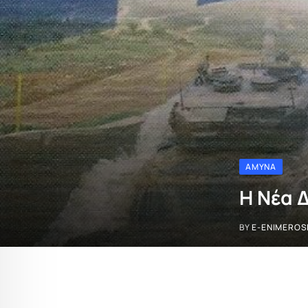
ΆΜΥΝΑ
Η Νέα 
BY
E-ENIMEROS