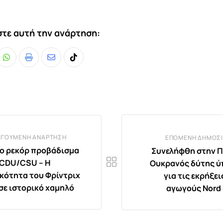
τε αυτή την ανάρτηση:
Whatsapp
Print
Share
Tiktok
via
Email
ΗΓΟΎΜΕΝΗ ΑΝΆΡΤΗΣΗ
ΕΠΌΜΕΝΗ ΔΗΜΟΣΊ
έο ρεκόρ προβάδισμα
Συνελήφθη στην 
 CDU/CSU – Η
Ουκρανός δύτης 
κότητα του Φρίντριχ
για τις εκρήξε
σε ιστορικό χαμηλό
αγωγούς Nord