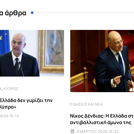
α άρθρα
,
Α
ΚΎΠΡΟΣ
Ελλάδα δεν γυρίζει την
ΕΙΔΉΣΕΙΣ ΚΑΙ ΝΈΑ
 Κύπρο»
Νίκος Δένδιας: Η Ελλάδα στ
2026 15:12
αντιβαλλιστική άμυνα της
6 ΜΑΡΤΊΟΥ 2026 10:22