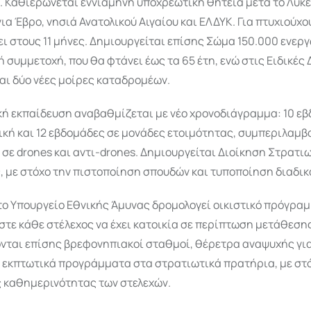
. Καθιερώνεται εννιάμηνη υποχρεωτική θητεία μετά το Λύκει
ια Έβρο, νησιά Ανατολικού Αιγαίου και ΕΛΔΥΚ. Για πτυχιούχου
ι στους 11 μήνες. Δημιουργείται επίσης Σώμα 150.000 ενερ
ή συμμετοχή, που θα φτάνει έως τα 65 έτη, ενώ στις Ειδικές
αι δύο νέες μοίρες καταδρομέων.
κή εκπαίδευση αναβαθμίζεται με νέο χρονοδιάγραμμα: 10 ε
δική και 12 εβδομάδες σε μονάδες ετοιμότητας, συμπεριλαμ
σε drones και αντι-drones. Δημιουργείται Διοίκηση Στρατι
, με στόχο την πιστοποίηση σπουδών και τυποποίηση διαδικ
το Υπουργείο Εθνικής Άμυνας δρομολογεί οικιστικό πρόγρα
στε κάθε στέλεχος να έχει κατοικία σε περίπτωση μετάθεση
νται επίσης βρεφονηπιακοί σταθμοί, θέρετρα αναψυχής για
ι εκπτωτικά προγράμματα στα στρατιωτικά πρατήρια, με στ
ς καθημερινότητας των στελεχών.