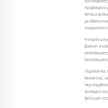
για αναβολές
προβλέψεις γ
θητεία φτάνε
με εθελοντικ
συγκροτούντ
Η στρατιωτι
βασική, 4 ει
εκπαίδευσης 
Εκπαίδευσης
Παράλληλα, 
δεκαετίας, ώ
περιλαμβάνο
Δυνάμεις κα
βελτίωση τη