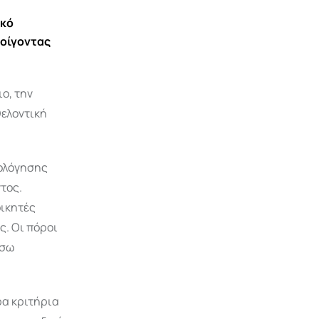
ικό
νοίγοντας
ο, την
θελοντική
ιολόγησης
τος.
οικητές
ς. Οι πόροι
έσω
ρα κριτήρια