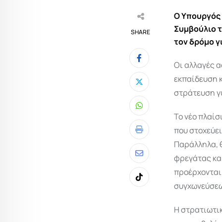
Ο Υπουργός 
Συμβούλιο τ
SHARE
τον δρόμο γ
Οι αλλαγές α
εκπαίδευση κ
στράτευση γ
Whatsapp
Το νέο πλαίσ
που στοχεύει
Print
Παράλληλα, 
φρεγάτας και
Share
προέρχονται
via
Tiktok
συγχωνεύσεω
Email
Η στρατιωτι