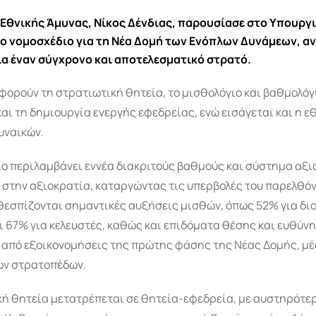
Εθνικής Άμυνας, Νίκος Δένδιας, παρουσίασε στο Υπουργ
ο νομοσχέδιο για τη Νέα Δομή των Ενόπλων Δυνάμεων, α
ια έναν σύγχρονο και αποτελεσματικό στρατό.
φορούν τη στρατιωτική θητεία, το μισθολόγιο και βαθμολόγι
αι τη δημιουργία ενεργής εφεδρείας, ενώ εισάγεται και η ε
υναικών.
ιο περιλαμβάνει εννέα διακριτούς βαθμούς και σύστημα αξ
 στην αξιοκρατία, καταργώντας τις υπερβολές του παρελθόν
θεσπίζονται σημαντικές αυξήσεις μισθών, όπως 52% για δι
 67% για κελευστές, καθώς και επιδόματα θέσης και ευθύνη
 από εξοικονομήσεις της πρώτης φάσης της Νέας Δομής, μ
ν στρατοπέδων.
κή θητεία μετατρέπεται σε θητεία-εφεδρεία, με αυστηρότε