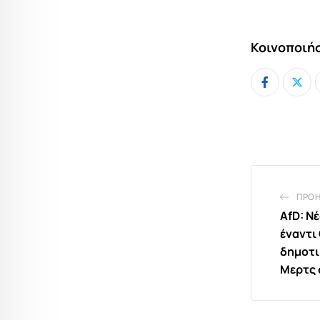
Κοινοποιήσ
ΠΡΟ
AfD: Ν
έναντι
δημοτι
Μερτς 