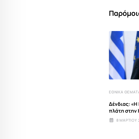
Παρόμοι
ΕΘΝΙΚΆ ΘΈΜΑΤ
,
ΆΡΘΡΑ ΡΕΠΟΡΤΆΖ
ΠΟΛΙΤΙΚΉ
Δένδιας: «Η 
Ο θερμός χειμώνας και η καυτή
πλάτη στην
πολιτική άνοιξη: Οι
8 ΜΑΡΤΊΟΥ 
29 ΟΚΤΩΒΡΊΟΥ 2025 22:12