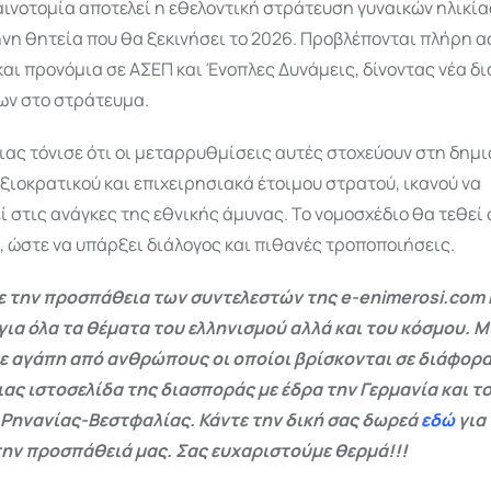
ινοτομία αποτελεί η εθελοντική στράτευση γυναικών ηλικία
ηνη θητεία που θα ξεκινήσει το 2026. Προβλέπονται πλήρη 
αι προνόμια σε ΑΣΕΠ και Ένοπλες Δυνάμεις, δίνοντας νέα δ
ων στο στράτευμα.
ιας τόνισε ότι οι μεταρρυθμίσεις αυτές στοχεύουν στη δημι
ξιοκρατικού και επιχειρησιακά έτοιμου στρατού, ικανού να
 στις ανάγκες της εθνικής άμυνας. Το νομοσχέδιο θα τεθεί
 ώστε να υπάρξει διάλογος και πιθανές τροποποιήσεις.
 την προσπάθεια των συντελεστών της e-enimerosi.com 
για όλα τα θέματα του ελληνισμού αλλά και του κόσμου. Μ
ε αγάπη από ανθρώπους οι οποίοι βρίσκονται σε διάφορα
ας ιστοσελίδα της διασποράς με έδρα την Γερμανία και το
 Ρηνανίας-Βεστφαλίας. Κάντε την δική σας δωρεά
εδώ
για
ην προσπάθειά μας. Σας ευχαριστούμε θερμά!!!