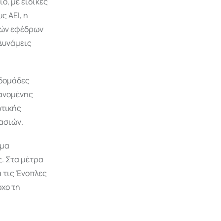
ο, με ειδικές
ς ΑΕΙ, η
γών εφέδρων
 Δυνάμεις
βδομάδες
βανομένης
ωτικής
ασιών.
μμα
ς. Στα μέτρα
 τις Ένοπλες
όχο τη