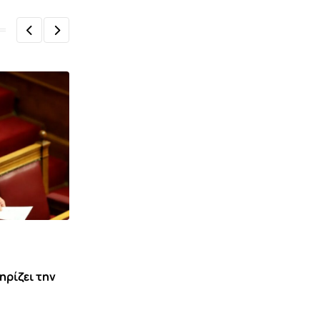
,
ΆΜΥΝΑ
ΠΟΛΙΤΙΚΉ
ηρίζει την
Δένδιας: Θωρακισμένη η Ελλάδα –
Ασφαλής η Κύπρος από