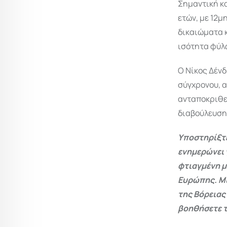
Σημαντική κα
ετών, με 12μ
δικαιώματα κ
ισότητα φύλ
Ο Νίκος Δένδ
σύγχρονου, α
ανταποκριθεί
διαβούλευση,
Υποστηρίξτε
ενημερώνει 
φτιαγμένη μ
Ευρώπης. Μι
της Βόρειας
βοηθήσετε τ