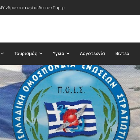
εξάνδρου στα υψίπεδα του Παμίρ
Τουρισμός
Υγεία
Λογοτεχνία
Βίντεο