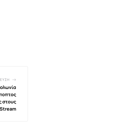
ΕΥΣΗ
Πολωνία
ύποπτος
ις στους
 Stream