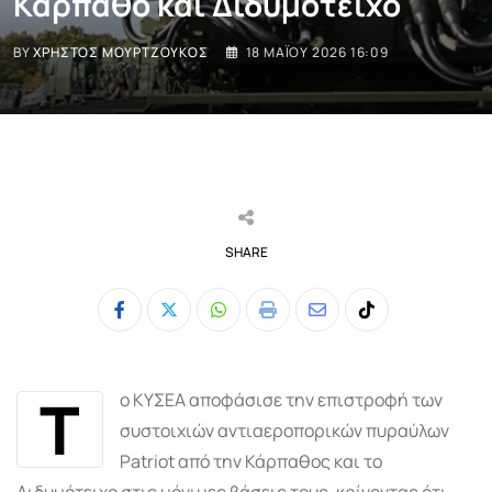
Κάρπαθο και Διδυμότειχο
BY
ΧΡΉΣΤΟΣ ΜΟΥΡΤΖΟΎΚΟΣ
18 ΜΑΪ́ΟΥ 2026 16:09
SHARE
Whatsapp
Print
Share
Tiktok
via
Email
Τ
ο
ΚΥΣΕΑ
αποφάσισε την επιστροφή των
συστοιχιών αντιαεροπορικών πυραύλων
Patriot από την
Κάρπαθος
και το
Διδυμότειχο
στις μόνιμες βάσεις τους, κρίνοντας ότι