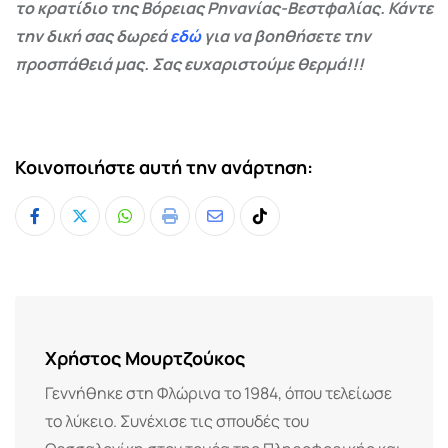
το κρατίδιο της Βόρειας Ρηνανίας-Βεστφαλίας. Κάντε
την δική σας δωρεά
εδώ
για να βοηθήσετε την
προσπάθειά μας. Σας ευχαριστούμε θερμά!!!
Κοινοποιήστε αυτή την ανάρτηση:
Whatsapp
Print
Share
Tiktok
via
Email
Χρήστος Μουρτζούκος
Γεννήθηκε στη Φλώρινα το 1984, όπου τελείωσε
το λύκειο. Συνέχισε τις σπουδές του