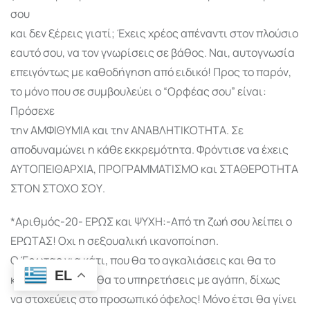
σου
και δεν ξέρεις γιατί; Έχεις χρέος απέναντι στον πλούσιο
εαυτό σου, να τον γνωρίσεις σε βάθος. Ναι, αυτογνωσία
επειγόντως με καθοδήγηση από ειδικό! Προς το παρόν,
το μόνο που σε συμβουλεύει ο “Ορφέας σου” είναι:
Πρόσεχε
την ΑΜΦΙΘΥΜΙΑ και την ΑΝΑΒΛΗΤΙΚΟΤΗΤΑ. Σε
αποδυναμώνει η κάθε εκκρεμότητα. Φρόντισε να έχεις
ΑΥΤΟΠΕΙΘΑΡΧΙΑ, ΠΡΟΓΡΑΜΜΑΤΙΣΜΟ και ΣΤΑΘΕΡΟΤΗΤΑ
ΣΤΟΝ ΣΤΟΧΟ ΣΟΥ.
*Αριθμός-20- ΕΡΩΣ και ΨΥΧΗ:-Από τη ζωή σου λείπει ο
ΕΡΩΤΑΣ! Οχι η σεξουαλική ικανοποίηση.
Ο Έρωτας για κάτι, που θα το αγκαλιάσεις και θα το
EL
καλλιεργήσεις ή θα το υπηρετήσεις με αγάπη, δίχως
να στοχεύεις στο προσωπικό όφελος! Μόνο έτσι θα γίνει