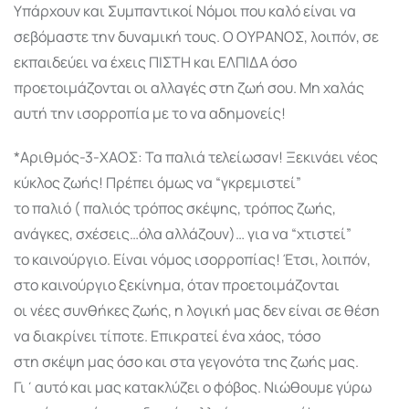
Υπάρχουν και Συμπαντικοί Νόμοι που καλό είναι να
σεβόμαστε την δυναμική τους. Ο ΟΥΡΑΝΟΣ, λοιπόν, σε
εκπαιδεύει να έχεις ΠΙΣΤΗ και ΕΛΠΙΔΑ όσο
προετοιμάζονται οι αλλαγές στη ζωή σου. Μη χαλάς
αυτή την ισορροπία με το να αδημονείς!
*Αριθμός-3-ΧΑΟΣ: Τα παλιά τελείωσαν! Ξεκινάει νέος
κύκλος ζωής! Πρέπει όμως να “γκρεμιστεί”
το παλιό ( παλιός τρόπος σκέψης, τρόπος ζωής,
ανάγκες, σχέσεις…όλα αλλάζουν)… για να “χτιστεί”
το καινούργιο. Είναι νόμος ισορροπίας! Έτσι, λοιπόν,
στο καινούργιο ξεκίνημα, όταν προετοιμάζονται
οι νέες συνθήκες ζωής, η λογική μας δεν είναι σε θέση
να διακρίνει τίποτε. Επικρατεί ένα χάος, τόσο
στη σκέψη μας όσο και στα γεγονότα της ζωής μας.
Γι΄αυτό και μας κατακλύζει ο φόβος. Νιώθουμε γύρω