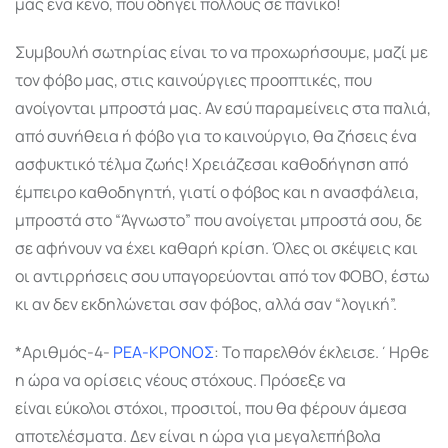
μας ένα κενό, που οδηγεί πολλούς σε πανικό!
Συμβουλή σωτηρίας είναι το να προχωρήσουμε, μαζί με
τον φόβο μας, στις καινούργιες προοπτικές, που
ανοίγονται μπροστά μας. Αν εσύ παραμείνεις στα παλιά,
από συνήθεια ή φόβο για το καινούργιο, θα ζήσεις ένα
ασφυκτικό τέλμα ζωής! Χρειάζεσαι καθοδήγηση από
έμπειρο καθοδηγητή, γιατί ο φόβος και η ανασφάλεια,
μπροστά στο “Άγνωστο” που ανοίγεται μπροστά σου, δε
σε αφήνουν να έχει καθαρή κρίση. Όλες οι σκέψεις και
οι αντιρρήσεις σου υπαγορεύονται από τον ΦΟΒΟ, έστω
κι αν δεν εκδηλώνεται σαν φόβος, αλλά σαν “λογική”.
*Αριθμός-4-
ΡΕΑ-ΚΡΟΝΟΣ
: Το παρελθόν έκλεισε.΄Ηρθε
η ώρα να ορίσεις νέους στόχους. Πρόσεξε να
είναι εύκολοι στόχοι, προσιτοί, που θα φέρουν άμεσα
αποτελέσματα. Δεν είναι η ώρα για μεγαλεπήβολα