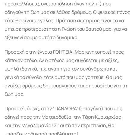
προσκολλήσεις, ονειροπόληση άγονη κ.λ.π.) που
οδηγούν τη ζωή μας σε λάθος δρόμους. Ο ψυχικός πόνος
τότε θα είναι μεγάλος! Πρόταση σωτηρίας είναι το να
μπει σε προτεραιότητα η Γνώση του Εαυτού μας, για να
εξευγενίσουμε αυτό το δυναμικό.
Προσοχή στην έννοια ΓΟΗΤΕΙΑ! Μας κινητοποιεί προς
κάποιον στόχο. Αν ο στόχος μας συνδέεται με αξίες,
υψηλά ιδανικά, π.χ. αγάπη για τον συνάνθρωπο και
γενικά το σύνολο, τότε αυτό που μας γοητεύει θα μας
ανοίξει δρόμους δημιουργικούς και σπουδαίους για τη
ζωή μας.
Προσοχή, όμως, στην “ΠΑΝΔΩΡΑ”(=σαγήνη) που μας
οδηγεί προς την Ματαιοδοξία, την Τάση Κυριαρχίας
και την Μεγαλομανία! Σ΄αυτή την περίπτωση, θα
υπάρξουν οδυνηρά προβλήματα!