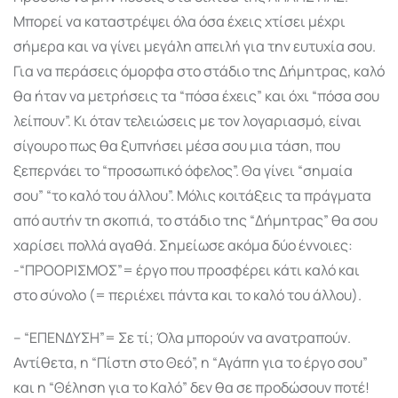
Μπορεί να καταστρέψει όλα όσα έχεις χτίσει μέχρι
σήμερα και να γίνει μεγάλη απειλή για την ευτυχία σου.
Για να περάσεις όμορφα στο στάδιο της Δήμητρας, καλό
θα ήταν να μετρήσεις τα “πόσα έχεις” και όχι “πόσα σου
λείπουν”. Κι όταν τελειώσεις με τον λογαριασμό, είναι
σίγουρο πως θα ξυπνήσει μέσα σου μια τάση, που
ξεπερνάει το “προσωπικό όφελος”. Θα γίνει “σημαία
σου” “το καλό του άλλου”. Μόλις κοιτάξεις τα πράγματα
από αυτήν τη σκοπιά, το στάδιο της “Δήμητρας” θα σου
χαρίσει πολλά αγαθά. Σημείωσε ακόμα δύο έννοιες:
-“ΠΡΟΟΡΙΣΜΟΣ”= έργο που προσφέρει κάτι καλό και
στο σύνολο (= περιέχει πάντα και το καλό του άλλου).
– “ΕΠΕΝΔΥΣΗ”= Σε τί; Όλα μπορούν να ανατραπούν.
Αντίθετα, η “Πίστη στο Θεό”, η “Αγάπη για το έργο σου”
και η “Θέληση για το Καλό” δεν θα σε προδώσουν ποτέ!