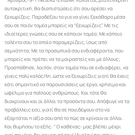
αυτοκριτική, θα διαπιστώσεις ότι σου αρέσει να
ξεχωρίζεις. Παραδέξου το για να γίνει ξεκάθαρο μέσα
σου σε ποιόν τομέα μπορείς να “ξεχωρίζεις”. Με τις
ιδιαίτερες γνώσεις σου σε κάποιον τομέα; Με κάποιο
ταλέντο σου το οποίο παραμερίζεις, ίσως από
σεμνότητα; Με τα προσωπικά σου ενδιαφέροντα, που
μπορείς και πρέπει να τα μοιραστείς και με άλλους;
Προσπάθησε, λοιπόν, στον τομέα που σε ενδιαφέρει, να
γίνεις πολύ καλός/λη, ώστε να ξεχωρίζεις γιατί θα έχεις
κάτι σημαντικό να παρουσιάσεις ως έργο, χρήσιμο και
ωφέλιμο για πολλούς ανθρώπους. Και τότε θα
διακρίνουν και οι άλλοι τα προσόντα σου. Απόφυγε να τα
προβάλλεις εσύ, γιατί θα σε παγιδέψουν στο να
εξαρτάται η αξία σου από το πώς σε κρίνουν οι άλλοι.
Και θυμήσου το εξής: ” Ο καθένας- μας βλέπει μέχρι
εκεί που έχει δει τον εαυτό του! “Διαλογίσου πάνω