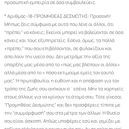
προσωπική εμπειρία σε όσα συμβουλεύεις.
* Αριθμός-18-ΠΡΟΜΗΘΕΑΣ ΔΕΣΜΩΤΗΣ: Προσοχή!
Μήπως ζεις σύμφωνα με αυτά που λένε οι άλλοι, ότι
“πρέπει” να κάνεις; Εκείνοι μπορεί να βολεύονται σε όσα
κάνεις και τους εξυπηρετείς. Εσένα, όμως, τα πολλά
«πρέπει” που σου επιβάλλονται, σε φυλακίζουν και
απειλούν την υγεία σου. Δεν μετράμε την αξία της
ύπαρξής μας μέσα από το «πώς μας βλέπουν οι άλλοι»
αλλά μέσα από το « πόσο εκτιμούμε εμείς τον εαυτό
μας”. Ή πρωτοβουλία, η ευθύνη και η απόφαση για τον
τρόπο της ζωής σου ανήκουν σ ΄εσένα. Μην τα χορηγείς
στους άλλους για να κρίνουν το άτομό σου. Τότε γίνεσαι
“Προμηθέας Δεσμώτης” και δεν προσφέρεις τίποτε με
την “συμμόρφωσή” σου στα μέτρα των άλλων. Η θυσία
σου είναι άσκοπη. Απλώς υποφέρεις εσύ και γεμίζει με
τοξίνες ολόκληρος ο οργανισμός σου. Αν σε ταλαιπωρεί