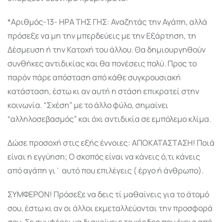
*Αριθμός-13- ΗΡΑ ΤΗΣ ΓΗΣ: Αναζητάς την Αγάπη, αλλά
πρόσεξε να μη την μπερδεύεις με την Εξάρτηση, τη
Δέσμευση ή την Κατοχή του άλλου. Θα δημιουργηθούν
συνθήκες αντιδικίας και θα πονέσεις πολύ. Προς το
παρόν πάρε απόσταση από κάθε συγκρουσιακή
κατάσταση, έστω κι αν αυτή η στάση επικρατεί στην
κοινωνία. “Σχέση” με το άλλο φύλο, σημαίνει
“αλληλοσεβασμός” και όχι αντιδικία σε εμπόλεμο κλίμα.
Δώσε προσοχή στις εξής έννοιες: ΑΠΟΚΑΤΑΣΤΑΣΗ! Ποιά
είναι η εγγύηση; Ο σκοπός είναι να κάνεις ό,τι κάνεις
από αγάπη γι΄ αυτό που επιλέγεις ( έργο ή άνθρωπο).
ΣΥΜΦΕΡΟΝ! Πρόσεξε να δεις τί μαθαίνεις για το άτομό
σου, έστω κι αν οι άλλοι εκμεταλλεύονται την προσφορά
σου. Σε συμφέρει να διακρίνεις το κέρδος που έχεις από