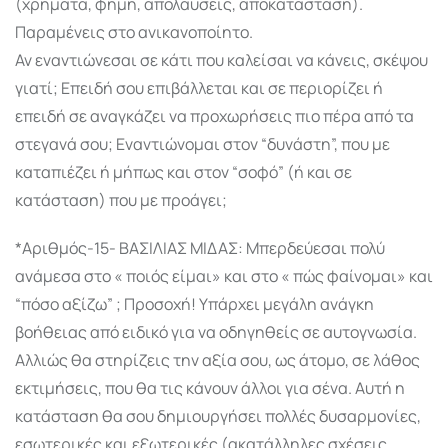
(χρήματα, φήμη, απολαύσεις, αποκατάσταση).
Παραμένεις στο ανικανοποίητο.
Αν εναντιώνεσαι σε κάτι που καλείσαι να κάνεις, σκέψου
γιατί; Επειδή σου επιβάλλεται και σε περιορίζει ή
επειδή σε αναγκάζει να προχωρήσεις πιο πέρα από τα
στεγανά σου; Εναντιώνομαι στον “δυνάστη”, που με
καταπιέζει ή μήπως και στον “σοφό” (ή και σε
κατάσταση) που με προάγει;
*Αριθμός-15- ΒΑΣΙΛΙΑΣ ΜΙΔΑΣ: Μπερδεύεσαι πολύ
ανάμεσα στο « ποιός είμαι» και στο « πώς φαίνομαι» και
“πόσο αξίζω” ; Προσοχή! Υπάρχει μεγάλη ανάγκη
βοήθειας από ειδικό για να οδηγηθείς σε αυτογνωσία.
Αλλιώς θα στηρίζεις την αξία σου, ως άτομο, σε λάθος
εκτιμήσεις, που θα τις κάνουν άλλοι για σένα. Αυτή η
κατάσταση θα σου δημιουργήσει πολλές δυσαρμονίες,
εσωτερικές και εξωτερικές (ακατάλληλες σχέσεις,