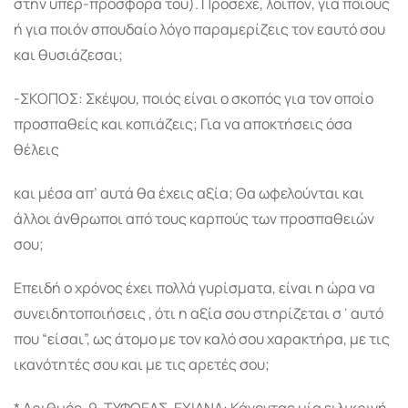
στην υπερ-προσφορά του). Πρόσεχε, λοιπόν, για ποιούς
ή για ποιόν σπουδαίο λόγο παραμερίζεις τον εαυτό σου
και θυσιάζεσαι;
-ΣΚΟΠΟΣ: Σκέψου, ποιός είναι ο σκοπός για τον οποίο
προσπαθείς και κοπιάζεις; Για να αποκτήσεις όσα
θέλεις
και μέσα απ’ αυτά θα έχεις αξία; Θα ωφελούνται και
άλλοι άνθρωποι από τους καρπούς των προσπαθειών
σου;
Επειδή ο χρόνος έχει πολλά γυρίσματα, είναι η ώρα να
συνειδητοποιήσεις , ότι η αξία σου στηρίζεται σ΄αυτό
που “είσαι”, ως άτομο με τον καλό σου χαρακτήρα, με τις
ικανότητές σου και με τις αρετές σου;
* Αριθμός-9-ΤΥΦΩΕΑΣ-ΕΧΙΔΝΑ: Κάνοντας μία ειλικρινή