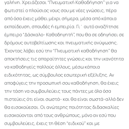
γαλήνη. Χρειάζεσαι “Πνευματική Καθοδήγηση” για να
φωτιστεί ο πλούσιος νους σου με νέες γνώσεις, πέρα
από όσα έχεις μάθει μέχρι σήμερα, μέσα από κάποια
εκπαίδευση, σπουδές ή εμπειρία. Γι΄ αυτό αναζήτησε
έμπειρο “Δάσκαλο- Καθοδηγητή”, που θα σε οδηγήσει σε
δρόμους αυτοβελτίωσης και πνευματικής ανύψωσης.
Έχοντας λάβει εσύ την “Πνευματική καθοδήγηση” θα
αποκτήσεις τις απαραίτητες γνώσεις και την ικανότητα
να καθοδηγείς πολλούς άλλους, μέσω κάποια
ειδικότητας, ως σύμβουλος εσωτερική εξέλιξης. Αν
αποφύγεις την προσωπική σου καθοδήγηση, θα έχεις
την τάση να συμβουλεύεις τους πάντες με όλα όσα
πιστεύεις ότι είναι σωστά- και θα είναι σωστά-αλλά δεν
θα εισακούεσαι. Οι ανώτερης ποιότητας διδασκαλίες
εισακούονται από τους ανθρώπους, μόνο αν εσύ που
συμβουλεύεις, έχεις τη θέση “ειδικού” και με