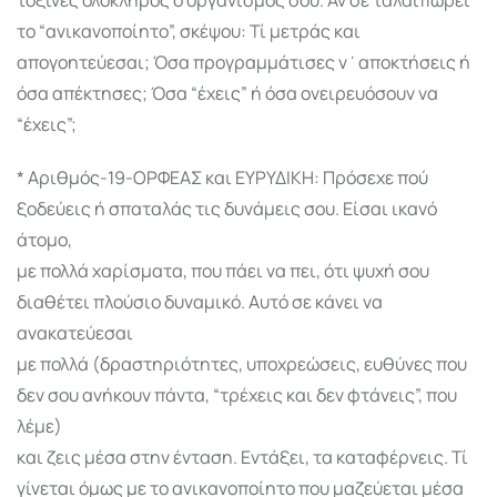
το “ανικανοποίητο”, σκέψου: Τί μετράς και
απογοητεύεσαι; Όσα προγραμμάτισες ν΄αποκτήσεις ή
όσα απέκτησες; Όσα “έχεις” ή όσα ονειρευόσουν να
“έχεις”;
* Αριθμός-19-ΟΡΦΕΑΣ και ΕΥΡΥΔΙΚΗ: Πρόσεχε πού
ξοδεύεις ή σπαταλάς τις δυνάμεις σου. Είσαι ικανό
άτομο,
με πολλά χαρίσματα, που πάει να πει, ότι ψυχή σου
διαθέτει πλούσιο δυναμικό. Αυτό σε κάνει να
ανακατεύεσαι
με πολλά (δραστηριότητες, υποχρεώσεις, ευθύνες που
δεν σου ανήκουν πάντα, “τρέχεις και δεν φτάνεις”, που
λέμε)
και ζεις μέσα στην ένταση. Εντάξει, τα καταφέρνεις. Τί
γίνεται όμως με το ανικανοποίητο που μαζεύεται μέσα