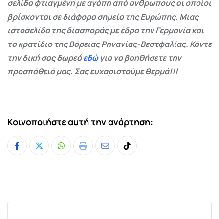
σελίδα φτιαγμένη με αγάπη από ανθρώπους οι οποίοι
βρίσκονται σε διάφορα σημεία της Ευρώπης. Μιας
ιστοσελίδα της διασποράς με έδρα την Γερμανία και
το κρατίδιο της Βόρειας Ρηνανίας-Βεστφαλίας. Κάντε
την δική σας δωρεά
εδώ
για να βοηθήσετε την
προσπάθειά μας. Σας ευχαριστούμε θερμά!!!
Κοινοποιήστε αυτή την ανάρτηση:
Whatsapp
Print
Share
Tiktok
via
Email