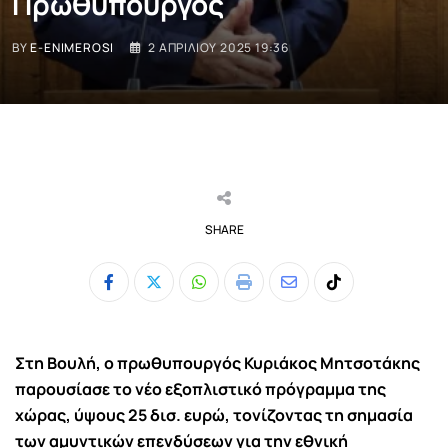
Πρωθυπουργός
BY
E-ENIMEROSI
2 ΑΠΡΙΛΊΟΥ 2025 19:36
SHARE
Whatsapp
Print
Share
Tiktok
via
Email
Στη Βουλή, ο πρωθυπουργός Κυριάκος Μητσοτάκης
παρουσίασε το νέο εξοπλιστικό πρόγραμμα της
χώρας, ύψους 25 δισ. ευρώ, τονίζοντας τη σημασία
των αμυντικών επενδύσεων για την εθνική