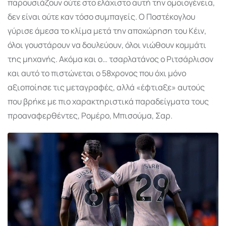
παρουσιάζουν ούτε στο ελάχιστο αυτή την ομοιογένεια,
δεν είναι ούτε καν τόσο συμπαγείς. Ο Ποστέκογλου
γύρισε άμεσα το κλίμα μετά την αποχώρηση του Κέιν,
όλοι γουστάρουν να δουλεύουν, όλοι νιώθουν κομμάτι
της μηχανής. Ακόμα και ο… τσαρλατάνος ο Ριτσάρλισον
και αυτό το πιστώνεται ο 58χρονος που όχι μόνο
αξιοποίησε τις μεταγραφές, αλλά «έφτιαξε» αυτούς
που βρήκε με πιο χαρακτηριστικά παραδείγματα τους
προαναφερθέντες, Ρομέρο, Μπισούμα, Σαρ.