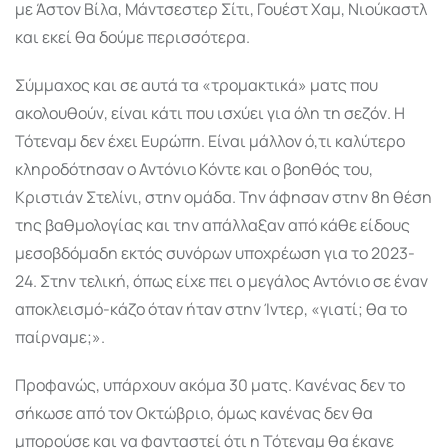
με Άστον Βίλα, Μάντσεστερ Σίτι, Γουέστ Χαμ, Νιούκαστλ
και εκεί θα δούμε περισσότερα.
Σύμμαχος και σε αυτά τα «τρομακτικά» ματς που
ακολουθούν, είναι κάτι που ισχύει για όλη τη σεζόν. Η
Τότεναμ δεν έχει Ευρώπη. Είναι μάλλον ό,τι καλύτερο
κληροδότησαν ο Αντόνιο Κόντε και ο βοηθός του,
Κριστιάν Στελίνι, στην ομάδα. Την άφησαν στην 8η θέση
της βαθμολογίας και την απάλλαξαν από κάθε είδους
μεσοβδόμαδη εκτός συνόρων υποχρέωση για το 2023-
24. Στην τελική, όπως είχε πει ο μεγάλος Αντόνιο σε έναν
αποκλεισμό-κάζο όταν ήταν στην Ίντερ, «γιατί; θα το
παίρναμε;».
Προφανώς, υπάρχουν ακόμα 30 ματς. Κανένας δεν το
σήκωσε από τον Οκτώβριο, όμως κανένας δεν θα
μπορούσε και να φανταστεί ότι η Τότεναμ θα έκανε