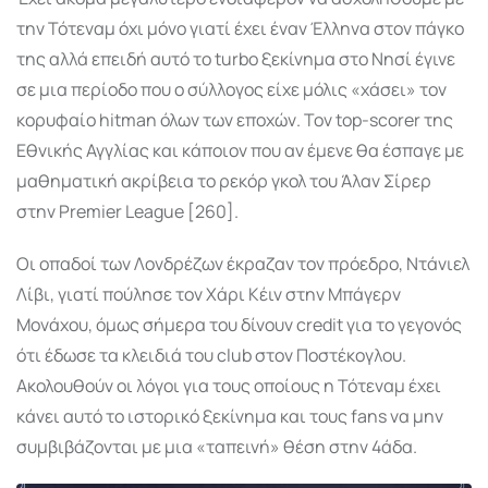
την Τότεναμ όχι μόνο γιατί έχει έναν Έλληνα στον πάγκο
της αλλά επειδή αυτό το turbo ξεκίνημα στο Νησί έγινε
σε μια περίοδο που ο σύλλογος είχε μόλις «χάσει» τον
κορυφαίο hitman όλων των εποχών. Τον top-scorer της
Εθνικής Αγγλίας και κάποιον που αν έμενε θα έσπαγε με
μαθηματική ακρίβεια το ρεκόρ γκολ του Άλαν Σίρερ
στην Premier League [260].
Οι οπαδοί των Λονδρέζων έκραζαν τον πρόεδρο, Ντάνιελ
Λίβι, γιατί πούλησε τον Χάρι Κέιν στην Μπάγερν
Μονάχου, όμως σήμερα του δίνουν credit για το γεγονός
ότι έδωσε τα κλειδιά του club στον Ποστέκογλου.
Ακολουθούν οι λόγοι για τους οποίους η Τότεναμ έχει
κάνει αυτό το ιστορικό ξεκίνημα και τους fans να μην
συμβιβάζονται με μια «ταπεινή» θέση στην 4άδα.