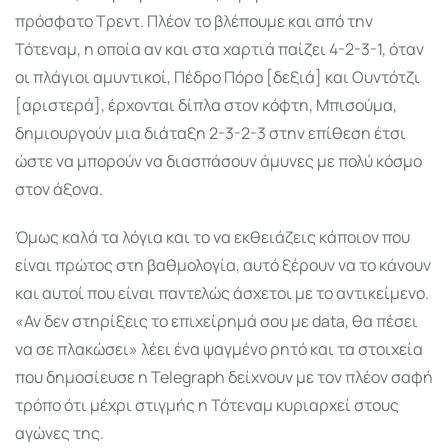
πρόσφατο Τρεντ. Πλέον το βλέπουμε και από την
Τότεναμ, η οποία αν και στα χαρτιά παίζει 4-2-3-1, όταν
οι πλάγιοι αμυντικοί, Πέδρο Πόρο [δεξιά] και Ουντότζι
[αριστερά], έρχονται δίπλα στον κόφτη, Μπισούμα,
δημιουργούν μια διάταξη 2-3-2-3 στην επίθεση έτσι
ώστε να μπορούν να διασπάσουν άμυνες με πολύ κόσμο
στον άξονα.
Όμως καλά τα λόγια και το να εκθειάζεις κάποιον που
είναι πρώτος στη βαθμολογία, αυτό ξέρουν να το κάνουν
και αυτοί που είναι παντελώς άσχετοι με το αντικείμενο.
«Αν δεν στηρίξεις το επιχείρημά σου με data, θα πέσει
να σε πλακώσει» λέει ένα ψαγμένο ρητό και τα στοιχεία
που δημοσίευσε η Telegraph δείχνουν με τον πλέον σαφή
τρόπο ότι μέχρι στιγμής η Τότεναμ κυριαρχεί στους
αγώνες της.