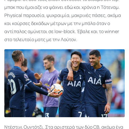
μπακ που έμοιαζε να ψάχνει εδώ και χρόνια η Τότεναμ.
Physical παρουσία, ψυχραιμία, μακρινές πάσες, ακόμα
και κούρσες δεκάδων μέτρων με την μπάλα όταν ο
αντίπαλος αμύνεται σε low-block. Έβαλε και το winner
στο τελευταίο ματς με την Λούτον.
Ντέστινι Ουντότζι. Στα αριστερά των δύο CB, ακόμα ένα