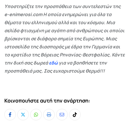
Υποστηρίξτε την προσπάθεια των συντελεστών της
e-enimerosi.com Η οποία ενημερώνει για όλα τα
θέματα του ελληνισμού αλλά και του κόσμου. Μια
σελίδα φτιαγμένη με αγάπη από ανθρώπους οι οποίοι
βρίσκονται σε διάφορα σημεία της Ευρώπης. Μιας
ιστοσελίδα της διασποράς με έδρα την Γερμανία και
το κρατίδιο της Βόρειας Ρηνανίας-Βεστφαλίας. Κάντε
την δική σας δωρεά
εδώ
για να βοηθήσετε την
προσπάθειά μας. Σας ευχαριστούμε θερμά!!!
Κοινοποιήστε αυτή την ανάρτηση:
Whatsapp
Print
Share
Tiktok
via