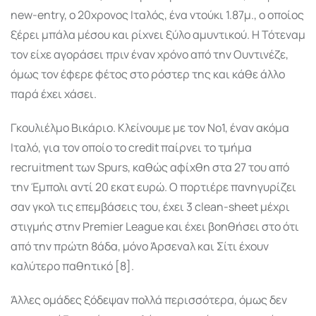
new-entry, ο 20χρονος Ιταλός, ένα ντούκι 1.87μ., ο οποίος
ξέρει μπάλα μέσου και ρίχνει ξύλο αμυντικού. Η Τότεναμ
τον είχε αγοράσει πριν έναν χρόνο από την Ουντινέζε,
όμως τον έφερε φέτος στο ρόστερ της και κάθε άλλο
παρά έχει χάσει.
Γκουλιέλμο Βικάριο. Κλείνουμε με τον Νο1, έναν ακόμα
Ιταλό, για τον οποίο το credit παίρνει το τμήμα
recruitment των Spurs, καθώς αφίχθη στα 27 του από
την Έμπολι αντί 20 εκατ ευρώ. Ο πορτιέρε πανηγυρίζει
σαν γκολ τις επεμβάσεις του, έχει 3 clean-sheet μέχρι
στιγμής στην Premier League και έχει βοηθήσει στο ότι
από την πρώτη 8άδα, μόνο Άρσεναλ και Σίτι έχουν
καλύτερο παθητικό [8].
Άλλες ομάδες ξόδεψαν πολλά περισσότερα, όμως δεν