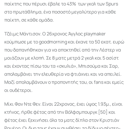
παίκτης που πέρυσι έβαλε το 43% των γκολ των Spurs
στο πρωτάθλημα, ένα ποσοστό μεγαλύτερο για κάθε
παίκτη, σε κάθε ομάδα.
Τζέιμς Μάντισον. Ο 26χρονος Άγγλος playmaker
κούμπωσε με το goodmorning και έκανε τα 50 εκατ. ευρώ
που δαπανήθηκαν για να αποκτηθεί από την Λέστερ να
μοιάζουν με κλοπή. Σε 8 ματς μετρά 2 γκολ και 5 ασίστ
και έχοντας πίσω του τα «σκυλιά», Μπισούμα και Σαρ,
απολαμβάνει την ελευθερία να φτιάχνει και να απειλεί.
Μαζί απολαμβάνουν ο προπονητής του, οι fans και εμείς
οι ουδέτεροι.
Μίκι Φαν Ντε Φεν. Είναι 22χρονος, έχει ύψος 1.93μ., είναι
κτήνος, ήρθε φέτος από την Βόλφσμπουργκ [50] και
φέτος έχει ξεκινήσει όλα τα ματς δίπλα στον Κριστιάν
Ρομέρο. Οι δυο τους έχουν συνθέσει το δίδυμο σέντερ-