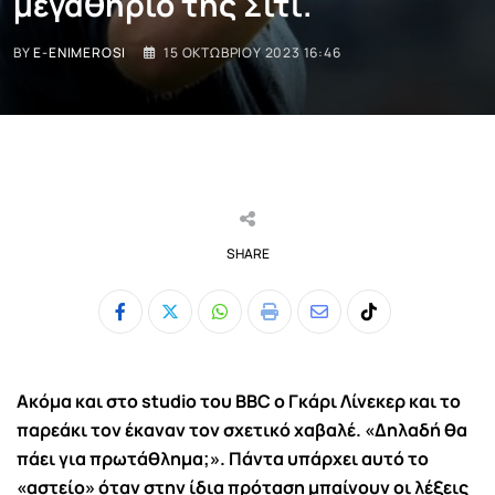
μεγαθήριο της Σίτι.
BY
E-ENIMEROSI
15 ΟΚΤΩΒΡΊΟΥ 2023 16:46
SHARE
Whatsapp
Print
Share
Tiktok
via
Email
Ακόμα και στο studio του BBC ο Γκάρι Λίνεκερ και το
παρεάκι τον έκαναν τον σχετικό χαβαλέ. «Δηλαδή θα
πάει για πρωτάθλημα;». Πάντα υπάρχει αυτό το
«αστείο» όταν στην ίδια πρόταση μπαίνουν οι λέξεις