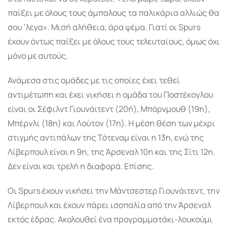
παίξει με όλους τους άμπαλους τα παλικάρια αλλιώς θα
σου ‘λεγα». Μισή αλήθεια, άρα ψέμα. Γιατί οι Spurs
έχουν όντως παίξει με όλους τους τελευταίους, όμως όχι
μόνο με αυτούς.
Ανάμεσα στις ομάδες με τις οποίες έχει τεθεί
αντιμέτωπη και έχει νικήσει η ομάδα του Ποστέκογλου
είναι οι Σέφιλντ Γιουνάιτεντ (20ή), Μπόρνμουθ (19η),
Μπέρνλι (18η) και Λούτον (17η). Η μέση θέση των μέχρι
στιγμής αντιπάλων της Τότεναμ είναι η 13η, ενώ της
Λίβερπουλ είναι η 9η, της Άρσεναλ 10η και της Σίτι 12η.
Δεν είναι και τρελή η διαφορά. Επίσης.
Οι Spurs έχουν νικήσει την Μάντσεστερ Γιουνάιτεντ, την
Λίβερπουλ και έχουν πάρει ισοπαλία από την Άρσεναλ
εκτός έδρας. Ακολουθεί ένα προγραμματάκι-λουκούμι