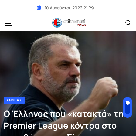
Skip
10 Αυγούστου 2026 21:29
to
content
ΆΝΔΡΑΣ
Ο Έλληνας που «κατακτά» την
Premier League κόντρα στο