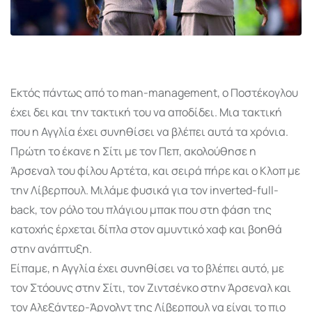
Εκτός πάντως από το man-management, ο Ποστέκογλου
έχει δει και την τακτική του να αποδίδει. Μια τακτική
που η Αγγλία έχει συνηθίσει να βλέπει αυτά τα χρόνια.
Πρώτη το έκανε η Σίτι με τον Πεπ, ακολούθησε η
Άρσεναλ του φίλου Αρτέτα, και σειρά πήρε και ο Κλοπ με
την Λίβερπουλ. Μιλάμε φυσικά για τον inverted-full-
back, τον ρόλο του πλάγιου μπακ που στη φάση της
κατοχής έρχεται δίπλα στον αμυντικό χαφ και βοηθά
στην ανάπτυξη.
Είπαμε, η Αγγλία έχει συνηθίσει να το βλέπει αυτό, με
τον Στόουνς στην Σίτι, τον Ζιντσένκο στην Άρσεναλ και
τον Αλεξάντερ-Άρνολντ της Λίβερπουλ να είναι το πιο