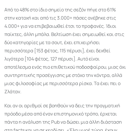
Από το 48% στο ίδιο σημείο της σεζόν πήγε στο 61%
στην κατοχή και από τις 3.000+ πάσες ανέβηκε στις
4.000+ για να επιβεβαιωθεί έτσι το προφανές. Ίδιοι
παίκτες, άλλη μπάλα. Βελτίωση έχει σημειωθεί και στις
δύο κατηγορίες με τα σουτ, έχει επιχειρήσει
περισσότερα [153 φέτος, 115 πέρυσι], έχει δεχθεί
λιγότερα [104 φέτος, 127 πέρυσι]. Αυτό είναι
αποτέλεσμα ενός πιο επιθετικού ποδοσφαίρου, μιας όχι
συντηρητικής προσέγγισης με στόχο την κόντρα, αλλά
μιας φιλοσοφίας με περισσότερα ρίσκα. Τα έχει πει ο
Ζλάταν.
Και αν οι αριθμοί σε βοηθούν να δεις την πραγματική
πρόοδο μέσα από έναν επιστημονικό τρόπο, έρχεται
πάντα η ανάλυση της Pub να δώσει μια άλλη διάσταση
στα facts και να σε κερδίσει. «Έλα μωρέ τώρα, έχουν