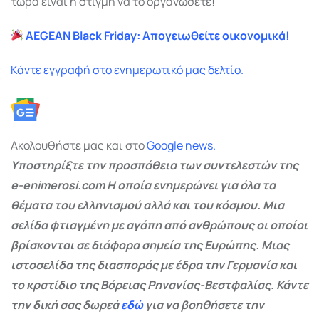
τώρα είναι η στιγμή να το οργανώσετε!
AEGEAN Black Friday: Απογειωθείτε οικονομικά!
Κάντε εγγραφή στο ενημερωτικό μας δελτίο.
Ακολουθήστε μας και στο
Google
news.
Υποστηρίξτε την προσπάθεια των συντελεστών της
e-enimerosi.com Η οποία ενημερώνει για όλα τα
θέματα του ελληνισμού αλλά και του κόσμου. Μια
σελίδα φτιαγμένη με αγάπη από ανθρώπους οι οποίοι
βρίσκονται σε διάφορα σημεία της Ευρώπης. Μιας
ιστοσελίδα της διασποράς με έδρα την Γερμανία και
το κρατίδιο της Βόρειας Ρηνανίας-Βεστφαλίας. Κάντε
την δική σας δωρεά
εδώ
για να βοηθήσετε την