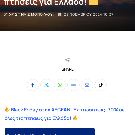
πτήσεις για Ελλάδα!
BY
ΧΡΙΣΤΊΝΑ ΣΙΜΟΠΟΎΛΟΥ.
29 ΝΟΕΜΒΡΊΟΥ 2024 10:37
SHARE
Whatsapp
Print
Share
Tiktok
via
Email
Black Friday στην AEGEAN: Έκπτωση έως -70% σε
όλες τις πτήσεις για Ελλάδα!