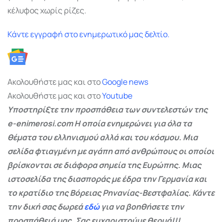
κέλυφος χωρίς ρίζες.
Κάντε εγγραφή στο ενημερωτικό μας δελτίο.
Ακολουθήστε μας και στο
Google
news
Ακολουθήστε μας και στο
Youtube
Υποστηρίξτε την προσπάθεια των συντελεστών της
e-enimerosi.com Η οποία ενημερώνει για όλα τα
θέματα του ελληνισμού αλλά και του κόσμου. Μια
σελίδα φτιαγμένη με αγάπη από ανθρώπους οι οποίοι
βρίσκονται σε διάφορα σημεία της Ευρώπης. Μιας
ιστοσελίδα της διασποράς με έδρα την Γερμανία και
το κρατίδιο της Βόρειας Ρηνανίας-Βεστφαλίας. Κάντε
την δική σας δωρεά
εδώ
για να βοηθήσετε την
προσπάθειά μας. Σας ευχαριστούμε θερμά!!!