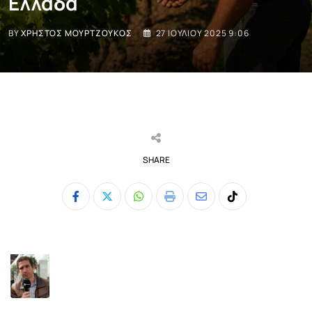
Ελλάδα
BY
ΧΡΉΣΤΟΣ ΜΟΥΡΤΖΟΎΚΟΣ
27 ΙΟΥΛΊΟΥ 2025 9:06
SHARE
Whatsapp
Print
Share
Tiktok
via
Email