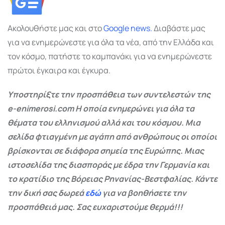
Ακολουθήστε μας και στο
Google
news.
Διαβάστε μας
για να ενημερώνεστε για όλα τα νέα, από την Ελλάδα και
τον κόσμο, πατήστε το καμπανάκι για να ενημερώνεστε
πρώτοι έγκαιρα και έγκυρα.
Υποστηρίξτε την προσπάθεια των συντελεστών της
e-enimerosi.com Η οποία ενημερώνει για όλα τα
θέματα του ελληνισμού αλλά και του κόσμου. Μια
σελίδα φτιαγμένη με αγάπη από ανθρώπους οι οποίοι
βρίσκονται σε διάφορα σημεία της Ευρώπης. Μιας
ιστοσελίδα της διασποράς με έδρα την Γερμανία και
το κρατίδιο της Βόρειας Ρηνανίας-Βεστφαλίας. Κάντε
την δική σας δωρεά
εδώ
για να βοηθήσετε την
προσπάθειά μας. Σας ευχαριστούμε θερμά!!!