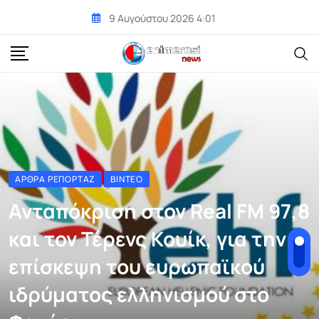
Skip
9 Αυγούστου 2026 4:01
to
content
ΆΡΘΡΑ ΡΕΠΟΡΤΆΖ
ΒΊΝΤΕΟ
Ανταπόκριση στον Real FM 97,8
και τον Τέρενς Κουίκ, για την
επίσκεψη του ευρωπαϊκού
ιδρύματος ελληνισμού στο