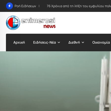
Skip
76 Χρόνια από τη λήξη του εμφυλίου πολέ
Ροή Ειδήσεων
to
content
Αρχική
Ειδήσεις-Νέα
Διεθνή
Οικονομία