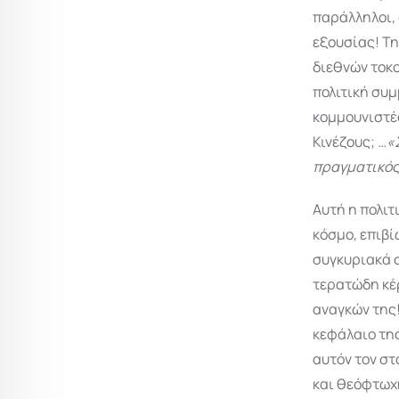
παράλληλοι, 
εξουσίας! Τη
διε­θνών τοκ
πολιτική συμ
κομμουνιστές
Κινέζους;
…«Σ
πραγματικός
Αυτή η πολιτ
κόσμο, επιβί
συγκυριακά 
τερατώδη κέρ
αναγκών της!
κεφάλαιο της
αυτόν τον στ
και θεόφτωχη