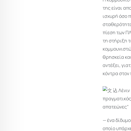
της είναι απ
ισχυρή όσο π
σταθερότητα 
πίεση των Π
τη στήριξη τ
κομμουνιστών
θρησκεία και
αντέξει, για
κόντρα στον 
— ένα δίδυμο
οποίο υπάρχε