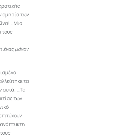
 κρατικής
ην ομηρία των
Κίνα! …Μια
α τους
αι ένας μόνον
τισμένο
αλλεύτηκε τα
ν αυτά; …Τα
ιτίας των
νικό
επιτύχουν
υπανάπτυκτη
 τους