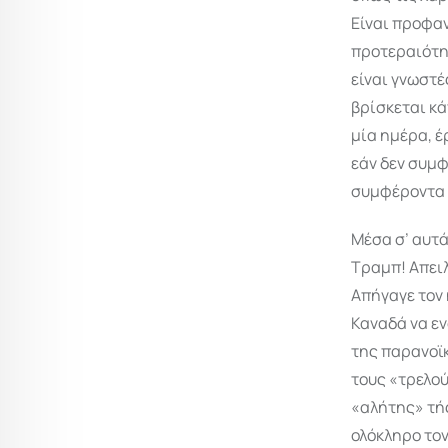
Είναι προφαν
προτεραιότητ
είναι γνωστές
βρίσκεται κά
μία ημέρα, 
εάν δεν συμφ
συμφέροντα 
Μέσα σ’ αυτά
Τραμπ! Απειλ
Απήγαγε τον 
Καναδά να ε
της παρανοϊκ
τους «τρελού
«αλήτης» τής
ολόκληρο τον