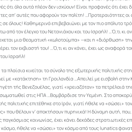
ές ότι όλα αυτά πλέον δεν ισχύουν! Είναι προφανές ότι έχει
ες απ’ αυτές που αφορούν τον πολίτη! …Προτεραιότητες οι 
 σε όλους! Καθη­με­ρινά επιβεβαιώ­νει με τον πιο απόλυτο τρό
τω από τον έλεγχο του Νετανιάχου και του Ισραήλ! …Ό,τι κι α
έρχεται μια θεαματική «κωλοτούμπα» —και η «διόρθωση» τη
έρει τον εκβιαστή του! …Ό,τι κι αν κάνει, έχει ως αναφορά το
του Ισραήλ!
 τα πλαίσια κινείται το σύνολο της εξωτερικής πολιτικής στ
εί με «κατάκτηση» τη Γροιλανδία …Απειλεί με εισβολή στην 
ηγέτη τής Βενεζουέλας, γιατί «χρειαζόταν» τα πετρέλαιά της
νσω­ματωθεί στις ΗΠΑ …Βομβάρδισε την Υεμένη. Στο αποκο
ής πολιτικής επιτέθηκε στο Ιράν, γιατί ήθελε να «σώσει» το
ς» που θέλουν ν’ αποκτήσουν πυρηνικά! Η δύναμη αυτή, που,
 παγκόσμιας κοινωνίας, έχει κάνει δεκάδες στρατιωτικές ε
 κόσμο, ήθελε να «σώσει» τον κόσμο από τους lunatics φανατ