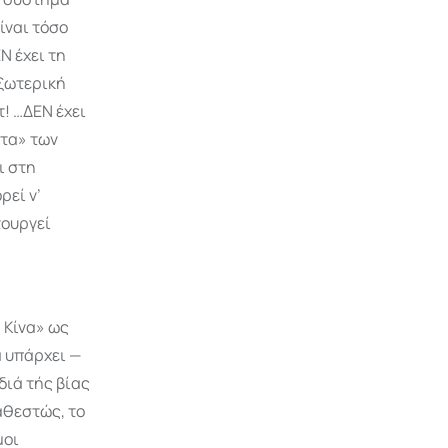
ίναι τόσο
Ν έχει τη
εξωτερική
 …ΔΕΝ έχει
ότα» των
ι στη
ρεί ν’
τουργεί
 Κίνα» ως
α υπάρχει —
 διά τής βίας
αθεστώς, το
μοι