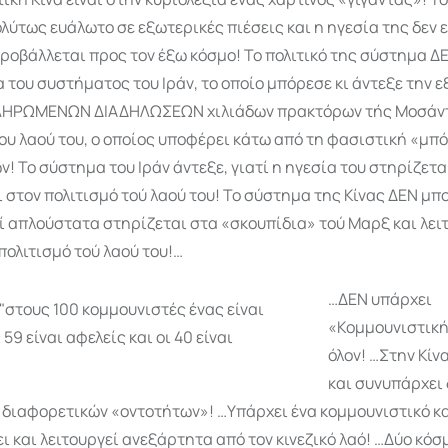
ολύτως ευάλωτο σε εξωτερικές πιέσεις και η ηγεσία της δεν ε
ροβάλλεται προς τον έξω κόσμο! Το πολιτικό της σύστημα ΔΕ
του συστήματος του Ιράν, το οποίο μπόρεσε κι άντεξε την 
ΛΗΡΩΜΕΝΩΝ ΔΙΑΔΗΛΩΣΕΩΝ χιλιάδων πρακτόρων τής Μοσάντ!
ου λαού του, ο οποίος υποφέρει κάτω από τη φασιστική «μπ
! Το σύστημα του Ιράν άντεξε, γιατί η ηγεσία του στηρίζετα
 στον πολιτισμό τού λαού του! Το σύστημα της Κίνας ΔΕΝ μπο
τί απλούστατα στηρίζεται στα «σκου­πίδια» τού Μαρξ και λει
πολιτισμό τού λαού του!…
…ΔΕΝ υπάρχει
«Κομμουνιστική
όλον! …Στην Κίν
και συνυ­πάρ­χει
 διαφορετικών «οντοτήτων»! …Υπάρχει ένα κομμουνιστικό κ
ι και λειτουργεί ανεξάρτητα από τον κινεζικό λαό! …Δύο κόσ