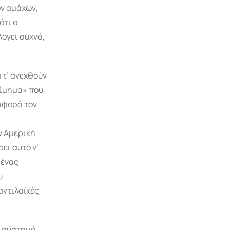
ον αμάχων,
ότι ο
λογεί συχνά,
 τ’ ανεχθούν
Τίμημα» που
αφορά τον
ν Αμερική
εί αυτό ν’
 ένας
υ
 αντιλαϊκές
ο σύστημά