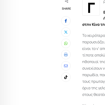
Γ
SHARE
στην Κίνα τ
Το χειρότερο
παρου­σιάζει
Whatsapp
είναι το ν’ 
τίποτε απολύ
Print
ηθοποιοί της
συνεχίσουν ν
Share
παρωδία, πο
via
Tiktok
τους πρωταγω
Email
όρια της γελ
στους θεατές