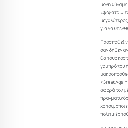
μόνη δύναμη 
«φοβάται» το
μεγαλύτερος 
για να υπενθ
Προσπαθεί να
σαν δήθεν α
θα τους κοσ
γαμπρό του ή
μακροπρόθεσμ
«Great Again
αφορά τον μέ
πραγματικός
χρησιμοποιεί
πολιτικές το
Η κομμουνιστ