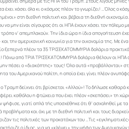
συμβαίνει σήμερα με τις ΗΠΑ τού Τραμπ. Στους λίγους μήνες
τα έχει χάσει όλα κι ο κόσμος πλέον το γνωρίζει! …Όλος ο κόσ
ημένοι» στη διεθνή πολιτική και βέβαια τη διεθνή οικονομία
 να μην είναι σίγουρος ότι οι ΗΠΑ έχουν χάσει τον πόλεμο με
 τρόπο ν’ απεμπλακούν. Την ίδια ώρα η ίδια απογοήτευση έχε
 και την αμερικα­νική κοινωνία για την οικονομία της. Με έν
ίο ξεπερνά πλέον τα 35 ΤΡΙΣΕΚΑΤΟΜΜΥΡΙΑ δολάρια πρακτικά
 Πάνω από ΤΡΙΑ ΤΡΙΣΕΚΑ­ΤΟΜ­ΜΥΡΙΑ δολάρια θέλουν οι ΗΠΑ 
 μην πέσει ο «διακόπτης» τους! Όλα αυτά «προβάλλονται» σ
τα του Αμερικανού πολίτη, η οποία έχει γίνει πλέον ανυπόφ
 ο Τραμπ δείχνει ότι βρίσκεται «Αλλού»! Το δήλωσε καθαρά κι
αφέρει καθόλου η φτώχεια που έχει πλέον «σκεπάσει» τη χώρα
ν ψήφισε, γιατί απλά τής υποσχέθηκε ότι θ’ ασχοληθεί με τ
ά προβλήματα και όχι με τη διεθνή πολιτική και τους διαρκε
ιζαν τις πολιτικές των προκατόχων του …Τις «εγκληματικές»
ακτήριζε ο ίδιος, για να «κλέψει» την ψήφο των Αμερικανών 