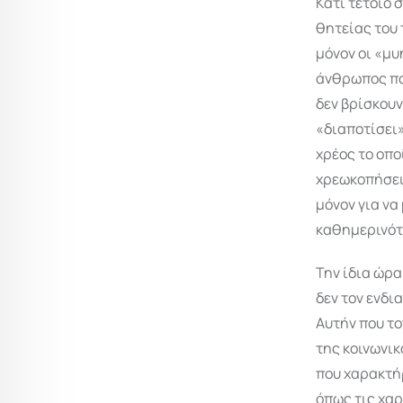
Κάτι τέτοιο 
θητείας του 
μόνον οι «μυ
άνθρωπος που
δεν βρίσκουν
«διαποτίσει»
χρέος το οπο
χρεωκοπήσει!
μόνον για να
καθημερινότη
Την ίδια ώρα
δεν τον ενδι
Αυτήν που το
της κοινωνικ
που χαρακτήρ
όπως τις χαρ