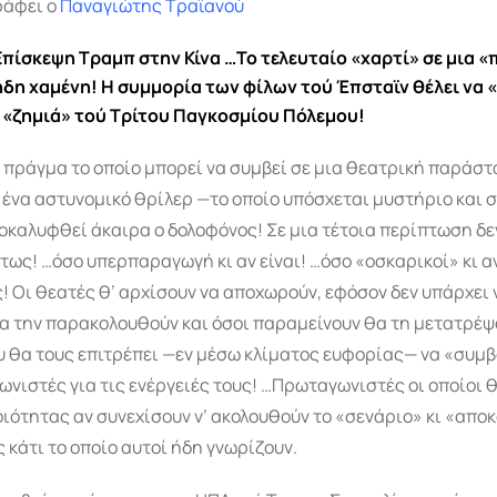
ράφει ο
Παναγιώτης Τραϊανού
Επίσκεψη Τραμπ στην Κίνα …Το τελευταίο «χαρτί» σε μια 
ήδη χαμένη! Η συμμορία των φίλων τού Έπσταϊν θέλει να
η «ζημιά» τού Τρίτου Παγκοσμίου Πόλεμου!
 πράγμα το οποίο μπορεί να συμβεί σε μια θεατρική παράσ
 ένα αστυνομικό θρίλερ —το οποίο υπόσχεται μυστήριο και 
αποκαλυφθεί άκαιρα ο δολοφόνος! Σε μια τέτοια περίπτωση δε
τως! …όσο υπερπαραγωγή κι αν είναι! …όσο «οσκαρικοί» κι αν
! Οι θεατές θ’ αρχίσουν να αποχωρούν, εφόσον δεν υπάρχει
α την παρα­κο­λουθούν και όσοι παραμείνουν θα τη μετατρέψ
υ θα τους επιτρέπει —εν μέσω κλίματος ευφορίας— να «συμ
νιστές για τις ενέργειές τους! …Πρωταγωνιστές οι οποίοι θ
οιότητας αν συνεχί­σουν ν’ ακολουθούν το «σενάριο» κι «απ
 κάτι το οποίο αυτοί ήδη γνωρίζουν.