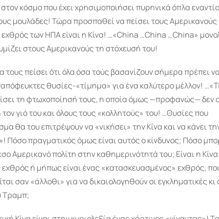
στον κόσμο που έχει χρησιμοποιήσει πυρηνικά όπλα εναντί
υς μουλάδες! Τώρα προ­σπα­θεί να πείσει τους Αμερικανούς 
εχθρός των ΗΠΑ είναι η Κίνα! …«China …China …China» μονο
υμίζει στους Αμερικανούς τη στόχευσή του!
 τους πείσει ότι όλα όσα τούς βασανίζουν σήμερα πρέπει να
ναπόφευκτες θυσίες-«τίμημα» για ένα καλύτερο μέλλον! …«
τίσει τη φτωχοποίησή τους, η οποία όμως —προφανώς— δεν 
 τον γιό του και όλους τους «κολλητούς» του! …Θυσίες που
α θα του επιτρέψουν να «νικήσει» την Κίνα και να κάνει τη
»! Πόσο πραγμα­τικός όμως είναι αυτός ο κίνδυνος; Πόσο μπορ
σο Αμερικανό πολίτη στην καθημερινότητά του; Είναι η Κίνα
 εχθρός ή μήπως είναι ένας «κατασκευασμένος» εχθρός, πο
ται σαν «άλλοθι» για να δικαιολο­γη­­θούν οι εγκληματικές κι
ύ Τραμπ;
ική Κίνα είναι στην κυριολεξία ένας χάρτινος «γίγαντας»! Τ