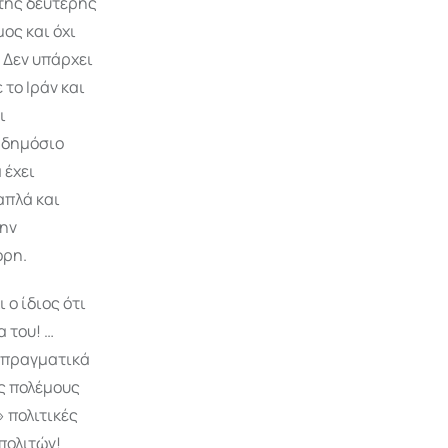
 τής δεύτερης
μος και όχι
. Δεν υπάρχει
 το Ιράν και
ι
α δημόσιο
 έχει
απλά και
την
ορη.
 ο ίδιος ότι
 του! …
α πραγματικά
ίς πολέμους
 πολιτικές
πολιτών!