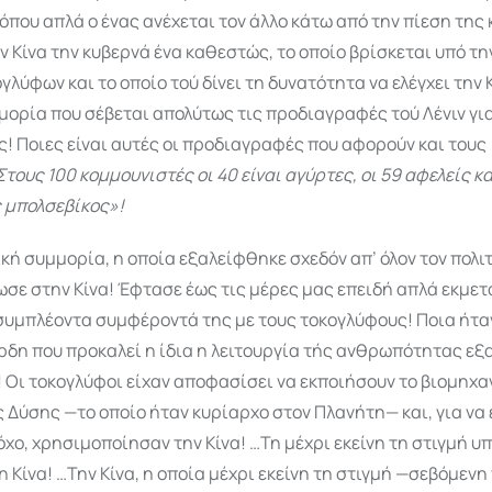
όπου απλά ο ένας ανέ­χεται τον άλλο κάτω από την πίεση της
ν Κίνα την κυβερνά ένα καθεστώς, το οποίο βρίσκεται υπό τ
ογλύφων και το οποίο τού δίνει τη δυνατότητα να ελέγχει την 
μορία που σέβεται απολύτως τις προδιαγραφές τού Λένιν γι
! Ποιες είναι αυτές οι προδιαγραφές που αφορούν και τους
τους 100 κομμουνιστές οι 40 είναι αγύρτες, οι 59 αφελείς κ
 μπολσεβίκος»!
ική συμμορία, η οποία εξαλείφθηκε σχεδόν απ’ όλον τον πολι
ωσε στην Κίνα! Έφτασε έως τις μέρες μας επειδή απλά εκμετ
συμπλέοντα συμφέροντά της με τους τοκογλύφους! Ποια ήτα
δη που προκαλεί η ίδια η λειτουργία τής ανθρωπότητας εξα
 Οι τοκο­γλύφοι είχαν αποφασίσει να εκποιήσουν το βιομηχα
 Δύσης —το οποίο ήταν κυρίαρχο στον Πλανήτη— και, για να 
όχο, χρησιμοποίησαν την Κίνα! …Τη μέχρι εκείνη τη στιγμή 
 Κίνα! …Την Κίνα, η οποία μέχρι εκείνη τη στιγμή —σεβόμενη