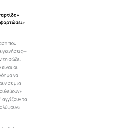
«παρτίδα»
 «φορτώσει»
ταση που
συγκινήσεις—
ν τη σώζει
 είναι οι
 νόημα να
ουν σε μια
βουλεύουν»
’ αγγίζουν τα
οκαλύψουν»