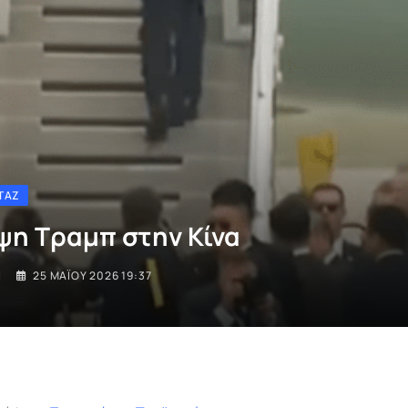
ΤΆΖ
ψη Τραμπ στην Κίνα
I
25 ΜΑΪ́ΟΥ 2026 19:37