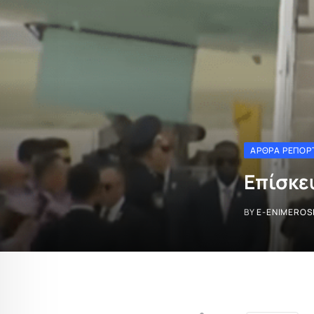
ΆΡΘΡΑ ΡΕΠΟΡ
Επίσκε
BY
E-ENIMEROS