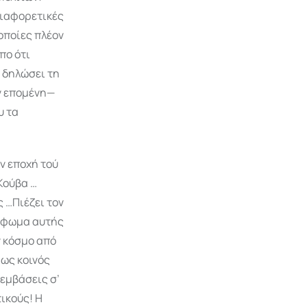
 διαφορετικές
οποίες πλέον
πο ότι
ν δηλώσει τη
ν επομένη—
υ τα
ην εποχή τού
Κούβα …
 …Πιέζει τον
ρύφωμα αυτής
ν κόσμο από
 ως κοινός
πεμβάσεις σ’
ικούς! Η