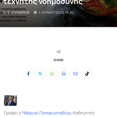
τεχνητής νοημοσύνης
BY
E-ENIMEROSI
4 ΙΟΥΝΊΟΥ 2026 18:20
SHARE
Whatsapp
Print
Share
Tiktok
via
Email
Γράφει ο
*Μάριος Παπαευσταθίου
, Καθηγητής