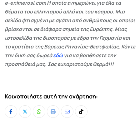
e-enimerosi.com Η οποία ενημερώνει για όλα τα
θέματα του ελληνισμού αλλά και του κόσμου. Μια
σελίδα φτιαγμένη με αγάπη από ανθρώπους οι οποίοι
βρίσκονται σε διάφορα σημεία της Ευρώπης. Μιας
ιστοσελίδα της διασποράς με έδρα την Γερμανία και
το κρατίδιο της Βόρειας Ρηνανίας-Βεστφαλίας. Κάντε
την δική σας δωρεά
εδώ
για να βοηθήσετε την
προσπάθειά μας. Σας ευχαριστούμε θερμά!!!
Κοινοποιήστε αυτή την ανάρτηση:
Whatsapp
Print
Share
Tiktok
via
Email