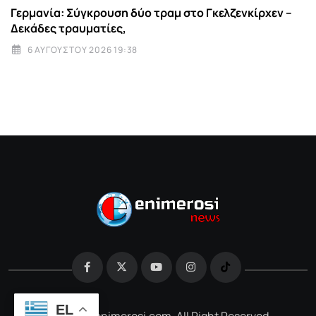
Γερμανία: Σύγκρουση δύο τραμ στο Γκελζενκίρχεν –
Δεκάδες τραυματίες,
6 ΑΥΓΟΎΣΤΟΥ 2026 19:38
EL
@2026 e-enimerosi.com. All Right Reserved.