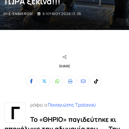
ΤΩΡΑ ξεκινά!!!
BY
E-ENIMEROSI
6 ΙΟΥΝΊΟΥ 2026 13:36
SHARE
Whatsapp
Print
Share
Tiktok
via
Email
Γ
ράφει ο
Παναγιώτης Τραϊανού
To «ΘΗΡΙΟ» παγιδεύτηκε κι
αποκάλυψε την αδυναμία του…
…Την