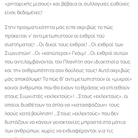
«ρητορικής μίσους» και βέβαια οι συλλογικές ευθύνες
είναι δεδομένες!
Στην πραγματικότητα μάς είπε ακριβώς το πώς
πρόκειται ν’ αντιμετωπιστούν οι εχθροί τού
συστήματος! …Οι δικοί τους εχθροί! …Οι εχθροί των
Σιωνιστών! …Οι «κατώτεροι» Γκόιμ! …Οι εχθροί αυτών
που αντιλαμβάνονται τον Πλανήτη σαν ιδιοκτησία τους
και την ανθρωπότητα σαν δούλους τους! Αυτό ακριβώς
μάς αποκάλυψε! Το πώς θ’ αντιμετωπιστούν οι «μικροί»
κοινοί άνθρωποι που θα έχουν το θράσος να επιτεθούν
στους Σιωνιστές «εκλεκτούς»! …Στους «εκλεκτούς», οι
οποίοι διαθέτουν τα όπλα να «κατασφά­ζουν» τους
λαούς κατά βού­λη­ση! …Στους «εκλεκτούς» που δεν
διστάζουν να κάνουν γενοκτονίες μπροστά στα μάτια
των ανθρώπων, χωρίς να ενδιαφέρονται για τις