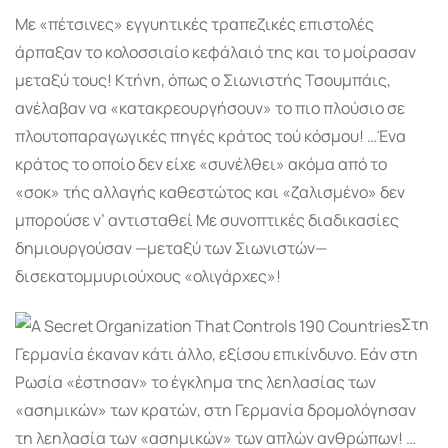
Με «πέτσινες» εγγυητικές τραπεζικές επιστολές
άρπαξαν το κολοσσιαίο κεφάλαιό της και το μοίρασαν
μεταξύ τους! Κτήνη, όπως ο Σιωνιστής Τσουμπάις,
ανέλαβαν να «κατακρεουργή­σουν» το πιο πλούσιο σε
πλουτοπαραγωγικές πηγές κράτος τού κόσμου! …Ένα
κράτος το οποίο δεν είχε «συνέλθει» ακόμα από το
«σοκ» τής αλλαγής καθεστώτος και «ζαλισμένο» δεν
μπορούσε ν’ αντισταθεί Με συνοπτικές διαδικασίες
δημιουργούσαν —μεταξύ των Σιωνι­στών—
δισεκατομμυριούχους «ολιγάρχες»!
Στη
Γερμανία έκαναν κάτι άλλο, εξίσου επικίνδυνο. Εάν στη
Ρωσία «έστησαν» το έγκλημα της λεηλασίας των
«ασημικών» των κρατών, στη Γερμανία δρομολόγησαν
τη λεηλασία των «ασημικών» των απλών ανθρώπων! …