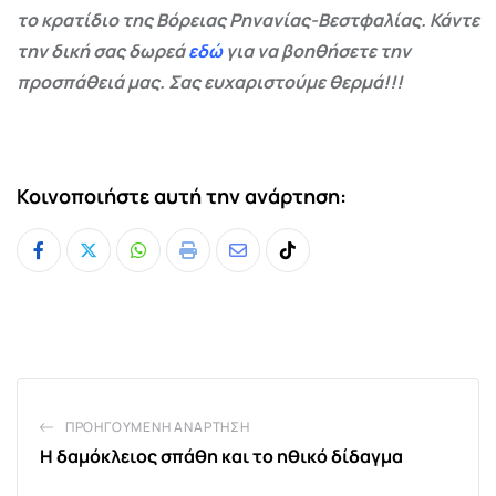
το κρατίδιο της Βόρειας Ρηνανίας-Βεστφαλίας. Κάντε
την δική σας δωρεά
εδώ
για να βοηθήσετε την
προσπάθειά μας. Σας ευχαριστούμε θερμά!!!
Κοινοποιήστε αυτή την ανάρτηση:
Whatsapp
Print
Share
Tiktok
via
Email
ΠΡΟΗΓΟΎΜΕΝΗ ΑΝΆΡΤΗΣΗ
Η δαμόκλειος σπάθη και το ηθικό δίδαγμα