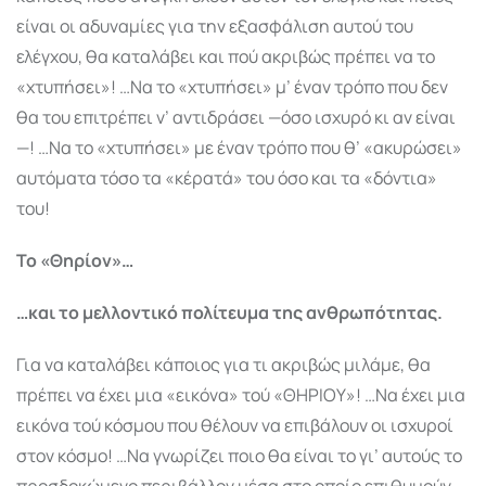
είναι οι αδυναμίες για την εξασφάλιση αυτού του
ελέγχου, θα καταλάβει και πού ακριβώς πρέπει να το
«χτυπήσει»! …Να το «χτυπήσει» μ’ έναν τρόπο που δεν
θα του επιτρέπει ν’ αντιδράσει —όσο ισχυρό κι αν είναι
—! …Να το «χτυπήσει» με έναν τρόπο που θ’ «ακυ­ρώσει»
αυτόματα τόσο τα «κέρατά» του όσο και τα «δόντια»
του!
Το «Θηρίον»…
…και το μελλοντικό πολίτευμα της ανθρωπότητας.
Για να καταλάβει κάποιος για τι ακριβώς μιλάμε, θα
πρέπει να έχει μια «εικόνα» τού «ΘΗΡΙΟΥ»! …Να έχει μια
εικόνα τού κόσμου που θέλουν να επιβάλουν οι ισχυροί
στον κόσμο! …Να γνωρίζει ποιο θα είναι το γι’ αυτούς το
προσδοκώμενο περιβάλλον μέσα στο οποίο επιθυμούν