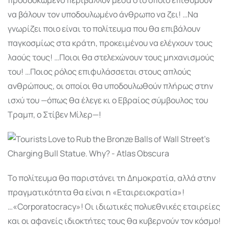
να βάλουν τον υποδουλωμένο άνθρωπο να ζει! …Να
γνωρίζει ποιο είναι το πολίτευμα που θα επιβάλουν
παγκοσμίως στα κράτη, προκειμένου να ελέγχουν τους
λαούς τους! …Ποιοι θα στελεχώνουν τους μηχανισμούς
του! …Ποιος ρόλος επιφυλάσσεται στους απλούς
ανθρώ­πους, οι οποίοι θα υποδουλωθούν πλήρως στην
ισχύ του —όπως θα έλεγε κι ο Εβραίος σύμβουλος του
Τραμπ, ο Στίβεν Μίλερ—!
Το πολίτευμα θα παριστάνει τη Δημοκρατία, αλλά στην
πραγματικότητα θα είναι η «Εται­ρειο­­κρατία»!
…«Corporatocracy»! Οι ιδιωτικές πολυεθνικές εταιρείες
και οι αφανείς ιδιο­κτήτες τους θα κυβερνούν τον κόσμο!