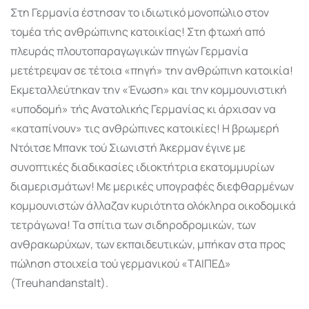
Στη Γερμανία έστησαν το ιδιωτικό μονοπώλιο στον
τομέα τής ανθρώπινης κατοικίας! Στη φτωχή από
πλευράς πλουτοπαραγωγικών πηγών Γερμανία
μετέτρεψαν σε τέτοια «πηγή» την ανθρώπινη κατοικία!
Εκμεταλλεύτηκαν την «Ένω­ση» και την κομμουνιστική
«υποδομή» τής Ανατολικής Γερμανίας κι άρχισαν να
«καταπί­νουν» τις ανθρώπινες κατοικίες! Η βρωμερή
Ντόιτσε Μπανκ τού Σιωνιστή Άκερμαν έγινε με
συνοπτικές διαδικασίες ιδιοκτήτρια εκατομμυρίων
διαμερισμάτων! Με μερικές υπο­γραφές διεφθαρμένων
κομμουνιστών άλλαζαν κυριότητα ολόκληρα οικοδομικά
τετρά­γωνα! Τα σπίτια των σιδηροδρομικών, των
ανθρακωρύχων, των εκπαιδευτικών, μπήκαν στα προς
πώληση στοιχεία τού γερμανικού «ΤΑΙΠΕΔ»
(Treuhandanstalt).