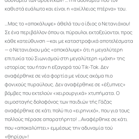
καθιστά ευάλωτο και είναι η «αχίλλειος πτέρνα» του.
…Μας το «αποκάλυψε» άθελά του ο ίδιος ο Νετανιάχου!
Σε ένα περιβάλλον όπου οι πύραυ­λοι εκτοξεύονται προς
κάθε κατεύθυνση —και με καταστρο­φικά αποτελέσματα
— ο Νετανιά­χου μάς «αποκάλυψε» ότι η μεγαλύτερη
επιτυχία τού Σιωνισμού στη μεγαλύτερη «μάχη» της
ιστορίας του ήταν η εξαγορά τού Tik-Tok. Δεν
αναφέρθηκε σε νέα φορτία με νέους ακόμα πιο
φονικούς πυραύλους. Δεν αναφέρθηκε σε «έξυπνες»
βόμβες που εκτελούν «χειρουρ­γικά» χτυπήματα. Ο
αιμοσταγής δολοφόνος των παιδιών τής Γάζας
αναφέρθηκε σε κάτι πολύ πιο «ειρηνικό», που για τους
πολλούς πέρασε απαρατήρητο! …Αναφέρθηκε σε κάτι
που «αποκαλύπτει» εμμέσως την αδυναμία τού
«θηρίου»!