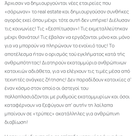
Άρχισαν να δημιουρ­γούνται νέες εταιρείες που
«σάρωναν» το real estate και δημιουρ­γούσαν συνθήκες
αγοράς εκεί όπου μέχρι τότε αυτή δεν υπήρχε! Διέλυσαν
τις κοινωνίες! Τις «ξεσπίτωσαν»! Τις εκμεταλλεύτηκαν
μέχρι θανάτου! Τις έβαλαν να εργάζονται μόνο και μόνο
για να μπορούν να πληρώνουν το ενοίκιό τους! Το
αποτέλεσμα ήταν ο ορισμός τού εγκλήματος κατά τής
ανθρωπότητας! Διατηρούν εκατομ­μύρια ανθρώπινων
κατοικιών αδιά­θετα, για να ελέγχουν τις τιμές μέσα από
τεχνητές ανάγκες ζήτησης! Δεν παραδίδουν κατοικίες σ’
έναν κόσμο στον οποίο οι άστεγοί του
πολλαπλασιάζονται με ρυθμούς εκατομ­μυρίων και όσοι
καταφέρνουν να ξεφύγουν απ’ αυτήν τη λαίλαπα
μπαίνουν σε «τρύπες» ακατάλληλες για ανθρώπινη
διαβίωση!