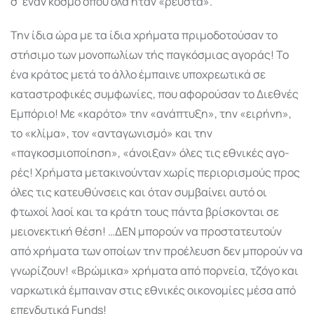
σ’ έναν κόσμο όπου όλα ήταν «ρευστά».
Την ίδια ώρα με τα ίδια χρήματα πριμοδοτούσαν το
στήσιμο των μονοπω­λίων τής παγκό­σμιας αγοράς! Το
ένα κράτος μετά το άλλο έμπαινε υποχρεωτικά σε
καταστροφικές συμφω­νίες, που αφορούσαν το Διεθνές
Εμπόριο! Με «καρότο» την «ανάπτυξη», την «ειρήνη»,
το «κλίμα», τον «ανταγωνισμό» και την
«παγκοσμιοποίηση», «άνοιξαν» όλες τις εθνικές αγο­
ρές! Χρήματα μετακινούνταν χωρίς περιορισμούς προς
όλες τις κατευθύνσεις και όταν συμβαίνει αυτό οι
φτωχοί λαοί και τα κράτη τους πάντα βρίσκονται σε
μειονεκτική θέση! …ΔΕΝ μπορούν να προστατευτούν
από χρήματα των οποίων την προέλευση δεν μπορούν να
γνωρίζουν! «Βρώμικα» χρήματα από πορνεία, τζόγο και
ναρκωτικά έμπαιναν στις εθνικές οικονομίες μέσα από
επενδυτικά Funds!