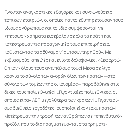
Γίνονταν αναγκαστικές εξαγορές και συγχωνεύσεις
τοπικών εταιριών, οι οποίες πάντα εξυ­πη­ρε­τούσαν τους
ίδιους ανθρώπους και τα ίδια συμφέροντα! Με
«πέτσινα» χρήματα εισέ­βαλαν σε όλα τα κράτη και
κατέστρεψαν τις παραγωγικές τους επιχειρήσεις,
καθιστών­τας τα αδύναμα ν’ αυτοσυντηρηθούν. Με
εκβιασμούς, απειλές και ενίοτε δολοφονίες, «ξεφορ­τώ­
θηκαν» όλους τους αντιπάλους τους! Μέσα σε λίγα
χρόνια το σύνολο των αγορών όλων των κρατών —στο
σύνολο των τομέων τής οικονομίας— παραδόθηκε στις
δικές τους πολυ­εθνικές! …Γιγαντιαίες πολυεθνικές, οι
οποίες είχαν ΑΕΠ μεγαλύτερα των κρατών! …Γιγαν­­τι­αί­­
ους διεθνείς εργοδότες, οι οποίοι είχαν ισχύ κρατών!
Μετέτρεψαν την τροφή των ανθρώ­πων σε «επενδυτικό»
προϊόν, που το διαπραγματεύονται στα χρηματι­