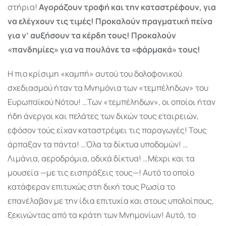
στήρια!
Αγορά­ζουν τροφή και την καταστρέφουν, για
να ελέγχουν τις τιμές! Προκαλούν πραγμα­τική πείνα
για ν’ αυξήσουν τα κέρδη τους! Προκαλούν
«πανδημίες» για να πουλάνε τα «φάρ­μακά» τους!
Η πιο κρίσιμη «καμπή» αυτού του δολοφονικού
σχεδιασμού ήταν τα Μνημόνια των «τεμπέ­ληδων» του
Ευρωπαϊκού Νότου! …Των «τεμπέληδων», οι οποίοι ήταν
ήδη άνεργοι και πελάτες των δικών τους εταιρειών,
εφόσον τούς είχαν καταστρέψει τις παραγωγές! Τους
άρπαξαν τα πάντα! …Όλα τα δίκτυα υποδομών! …
Λιμάνια, αεροδρόμια, οδικά δίκτυα! …Μέχρι και τα
μουσεία —με τις εισπράξεις τους—! Αυτό το οποίο
κατάφεραν επιτυχώς στη δική τους Ρωσία το
επανέλαβαν με την ίδια επιτυχία και στους υπολοίπους,
ξεκινώντας από τα κράτη των Μνημονίων! Αυτό, το