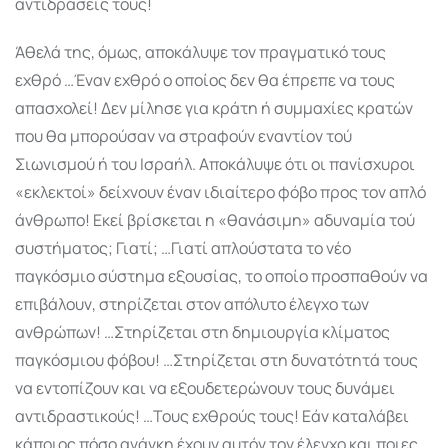
αντιδράσεις τους!
Άθελά της, όμως, αποκάλυψε τον πραγματικό τους
εχθρό …Έναν εχθρό ο οποίος δεν θα έπρεπε να τους
απασχολεί! Δεν μίλησε για κράτη ή συμμαχίες κρατών
που θα μπορούσαν να στραφούν εναντίον τού
Σιωνισμού ή του Ισραήλ. Αποκάλυψε ότι οι πανίσχυροι
«εκλε­κτοί» δείχνουν έναν ιδιαίτερο φόβο προς τον απλό
άνθρωπο! Εκεί βρίσκεται η «θανάσιμη» αδυναμία τού
συστήματος; Γιατί; …Γιατί απλούστατα το νέο
παγκόσμιο σύστημα εξουσίας, το οποίο προσπαθούν να
επιβάλουν, στηρίζεται στον απόλυτο έλεγχο των
ανθρώπων! …Στηρί­­ζεται στη δημιουργία κλίματος
παγκόσμιου φόβου! …Στηρίζεται στη δυνατότητά τους
να εντοπίζουν και να εξουδετερώνουν τους δυνάμει
αντιδραστικούς! …Τους εχθρούς τους! Εάν καταλάβει
κάποιος πόσο ανάγκη έχουν αυτόν τον έλεγχο και ποιες