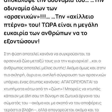
αδυναμία όλων των
«αρσενικών»!!!…
…Την «αχίλλειο
πτέρνα» του!
ΤΩΡΑ είναι η μεγάλη
ευκαιρία των ανθρώπων να το
εξοντώσουν!
Στη φύση αποτελεί κανόνα να συγκρούονται τα
αρσενικά ζώα μεταξύ τους για την κυριαρχία! …και ο
άνθρωπος αποτελεί μέλος αυτής! Ακόμα όμως και στην
πιο σκληρή, άγρια κι ανηλεή σύγκρουση των αρσενικών
υπάρχει ένας άτυπος κανόνας: ΑΠΑΓΟΡΕΥΟΝΤΑΙ τα
χτυπήματα κάτω από τη «ζώνη»! Μπορείς να χτυπάς
κάποιον με όλη σου τη δύναμη σε ζωτικά όργανα του
σώματός του —ακόμα και με σκοπό να του αποφέρεις
τεράστια βλάβη—, αλλά απαγο­ρεύεται ακόμα και το