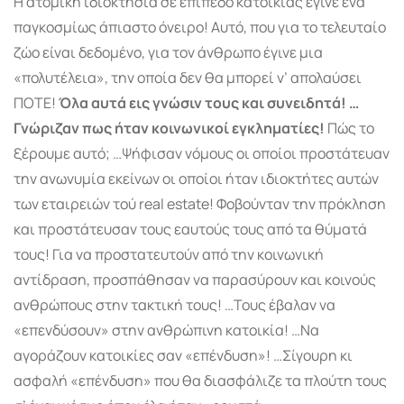
Η ατομική ιδιοκτησία σε επίπεδο κατοικίας έγινε ένα
παγκοσμίως άπιαστο όνειρο! Αυτό, που για το τελευταίο
ζώο είναι δεδομένο, για τον άνθρωπο έγινε μια
«πολυτέλεια», την οποία δεν θα μπορεί ν’ απολαύσει
ΠΟΤΕ!
Όλα αυτά εις γνώσιν τους και συνειδητά! …
Γνώριζαν πως ήταν κοινωνικοί εγκληματίες!
Πώς το
ξέρουμε αυτό; …Ψήφισαν νόμους οι οποίοι προστά­τευαν
την ανωνυμία εκείνων οι οποίοι ήταν ιδιοκτήτες αυτών
των εταιρειών τού real estate! Φοβούνταν την πρόκληση
και προστάτευσαν τους εαυτούς τους από τα θύματά
τους! Για να προστατευτούν από την κοινωνική
αντίδραση, προσπάθησαν να παρασύρουν και κοινούς
ανθρώπους στην τακτική τους! …Τους έβαλαν να
«επενδύσουν» στην ανθρώπινη κατοικία! …Να
αγοράζουν κατοικίες σαν «επένδυση»! …Σίγουρη κι
ασφαλή «επένδυση» που θα διασφάλιζε τα πλούτη τους