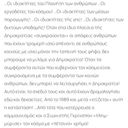
…Οι ιδιοκτήτες τού Πλανήτη των ανθρώπων …Οι
εργοδότες τού κόσμου! …Οι ιδιοκτήτες των μέσων
παραγωγής! …Οι ιδιοκτήτες τής γης! …Οι ιδιοκτήτες των
δικτύων υποδομής! Όταν στα ίδια πλαίσια τής
Δημοκρατίας «συγκρούονται» οι απόψεις ανθρώπων
που έχουν τρομερή ισχύ απέναντι σε ανθρώπους
κοινούς με ισχύ μόνον την ταπεινή τους ψήφο, δεν
μπορούμε να μιλάμε για Δημοκρατία! Όταν τα
συμφέροντα αυτών που κυβερνούν τον κόσμο είναι
συγκρουόμενα με τα συμφέροντα των κοινών
ανθρώπων, δεν μπορεί να λειτουργήσει η Δημοκρατία!
Αυτό είναι το σχέδιό τους και αυτό έχουν δρομολογήσει
εδώ και δεκαετίες. Από το 1989 και μετά «χτίζεται» αυτή
η κατάσταση! …Από τότε που κατέρρευσε ο
κομμουνισμός και ο Σιωνιστής Γκρίνσπαν «πλημ­
μύρισε» τον κόσμο με «πέτσινο» χρήμα!