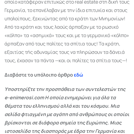
οποίο κατάφεραν επιτυχώς στο real estate στη δική τους
Γερμανία, το επανέλαβαν με την ίδια επιτυχία και στους
υπολοίπους, ξεκινώντας από τα κράτη των Μνημονίων!
Από τα κράτη και τους λαούς άρπαξαν με το ρωσικό
«κόλπο» τα «ασημικά» τους και με το γερμανικό «κόλπο»
άρπαξαν από τους πολίτες τα σπίτια τους! Τα κράτη,
εξαιτίας τής αδυναμίας τους να πληρώ­σουν τα δάνειά
τους, έχασαν τα πάντα —και οι πολίτες τα σπίτια τους—!
Διαβάστε το υπόλοιπο άρθρο
εδώ
Υποστηρίξτε την προσπάθεια των συντελεστών της
e-enimerosi.com Η οποία ενημερώνει για όλα τα
θέματα του ελληνισμού αλλά και του κόσμου. Μια
σελίδα φτιαγμένη με αγάπη από ανθρώπους οι οποίοι
βρίσκονται σε διάφορα σημεία της Ευρώπης. Μιας
ιστοσελίδα της διασποράς με έδρα την Γερμανία και