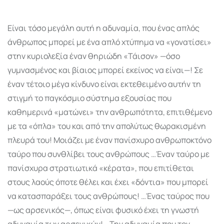
Είναι τόσο μεγάλη αυτή η αδυναμία, που ένας απλός
άνθρωπος μπορεί με ένα απλό χτύπημα να «γονατίσει»
στην κυριολεξία έναν θηριώδη «Τάισον» —όσο
γυμνασμένος και βίαιος μπορεί εκείνος να είναι—! Σε
έναν τέτοιο μέγα κίνδυνο είναι εκτεθειμένο αυτήν τη
στιγμή το παγκόσμιο σύστημα εξουσίας που
καθημερινά «ματώνει» την ανθρω­πό­τητα, επιτιθέμενο
με τα «όπλα» του και από την απολύτως θωρακισμένη
πλευ­ρά του! Μοιάζει με έναν πανίσχυρο ανθρωποκτόνο
ταύρο που συνθλίβει τους ανθρώπους …Έναν ταύρο με
πανί­σχυρα στρατιωτικά «κέρα­τα», που επιτί­θεται
στους λαούς όποτε θέλει και έχει «δόντια» που μπο­ρεί
να κατασπαράξει τους ανθρώπους! …Ένας ταύρος που
—ως αρσε­νικός—, όπως είναι φυσικό έχει τη γνωστή
αδυναμία των αρσενικών! …Την αδυναμία που τον