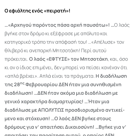
Ο εφιάλτης ενός «πειρατή»!
…«Αρχηγού παρόντος πάσα αρχή παυσάτω»! …
Ο λαός
βγήκε στον δρόμο κι εξέφρασε με απόλυτο και
κατηγορικό τρόπο την απόφασή του! …«Απέλυσε» τον
θλιβερό κι ανεπαρκή Μητσοτάκη! Περί αυτού
πρόκειται.
Ο λαός «ΕΦΤΥΣΕ» τον Μητσοτάκη
, και, όσο
κι αν ο ίδιος επιμένει, δεν μπορεί να πείσει κανέναν ότι
«απλά βρέχει». Απλά είναι τα πράγματα.
Η διαδήλωση
ης
της 28
Φεβρουαρίου ΔΕΝ ήταν μια συνηθισμένη
διαδήλωση! …ΔΕΝ ήταν ακόμα μια διαδήλωση με
γενικό χαρακτήρα διαμαρτυρίας! …Ήταν μια
διαδήλωσε με ΑΠΟΛΥΤΩΣ προσδιο­ρισμένο αντικεί­
μενο και στόχευση! …Ο λαός ΔΕΝ βγήκε στους
δρόμους για ν’ απαιτήσει Δικαιοσύνη! …Βγήκε για ν’
απαιτήσει την παραίτηση αυτού, ο οποίος ΔΕΝ