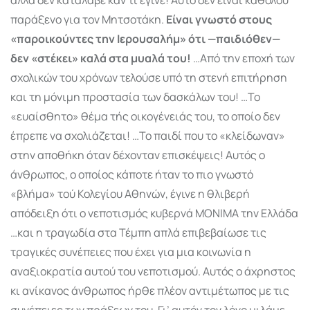
παράξενο για τον Μητσοτάκη.
Είναι γνωστό στους
«παροικούντες την Ιερουσαλήμ» ότι —παιδιόθεν—
δεν «στέκει» καλά στα μυαλά του!
…Από την εποχή των
σχολικών του χρόνων τελούσε υπό τη στενή επιτήρηση
και τη μόνιμη προστασία των δασκάλων του! …Το
«ευαίσθητο» θέμα τής οικογένειάς του, το οποίο δεν
έπρεπε να σχολιάζεται! …Το παιδί που το «κλείδωναν»
στην αποθήκη όταν δέχονταν επισκέψεις! Αυτός ο
άνθρωπος, ο οποίος κάποτε ήταν το πιο γνωστό
«βλήμα» τού Κολεγίου Αθηνών, έγινε η θλιβερή
απόδειξη ότι ο νεποτισμός κυβερνά ΜΟΝΙΜΑ την Ελλάδα
…και η τραγωδία στα Τέμπη απλά επιβεβαίωσε τις
τραγικές συνέπειες που έχει για μια κοινωνία η
αναξιοκρατία αυτού του νεποτισμού. Αυτός ο άχρηστος
κι ανίκανος άνθρωπος ήρθε πλέον αντιμέτωπος με τις
συνέπειες των πράξεων του. Γι’ αυτόν τον λόγο μιλάμε