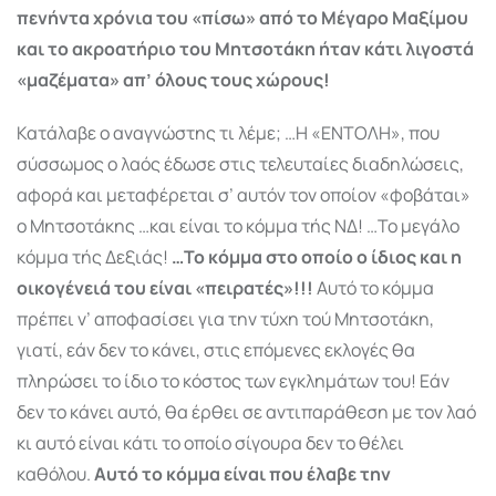
πενήντα χρόνια του «πίσω» από το Μέγαρο Μαξίμου
και το ακροατήριο του Μητσοτάκη ήταν κάτι λιγοστά
«μαζέματα» απ’ όλους τους χώρους!
Κατάλαβε ο αναγνώστης τι λέμε; …Η «ΕΝΤΟΛΗ», που
σύσσωμος ο λαός έδωσε στις τελευταίες διαδηλώσεις,
αφορά και μεταφέρεται σ’ αυτόν τον οποίον «φοβάται»
ο Μητσοτάκης …και είναι το κόμμα τής ΝΔ! …Το μεγάλο
κόμμα τής Δεξιάς!
…Το κόμμα στο οποίο ο ίδιος και η
οικογένειά του είναι «πειρατές»!!!
Αυτό το κόμμα
πρέπει ν’ αποφασίσει για την τύχη τού Μητσοτάκη,
γιατί, εάν δεν το κάνει, στις επόμενες εκλογές θα
πληρώσει το ίδιο το κόστος των εγκλημάτων του! Εάν
δεν το κάνει αυτό, θα έρθει σε αντιπαράθεση με τον λαό
κι αυτό είναι κάτι το οποίο σίγουρα δεν το θέλει
καθόλου.
Αυτό το κόμμα είναι που έλαβε την