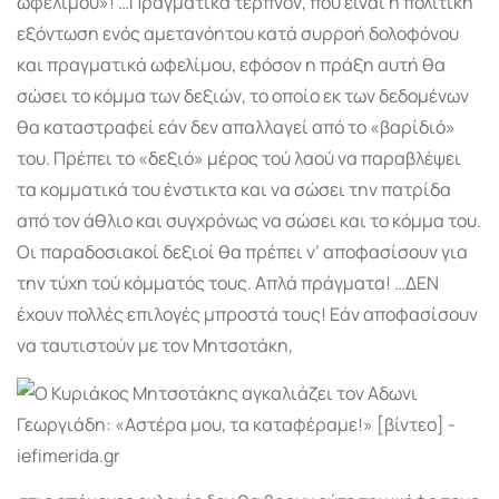
ωφέλιμου»! …Πραγματικά τερπνόν, που είναι η πολιτική
εξόντωση ενός αμετανόητου κατά συρροή δολοφόνου
και πραγματικά ωφελίμου, εφόσον η πράξη αυτή θα
σώσει το κόμμα των δεξιών, το οποίο εκ των δεδομένων
θα καταστραφεί εάν δεν απαλ­λαγεί από το «βαρίδιό»
του. Πρέπει το «δεξιό» μέρος τού λαού να παρα­βλέψει
τα κομμα­τικά του ένστικτα και να σώσει την πατρίδα
από τον άθλιο και συγχρόνως να σώσει και το κόμμα του.
Οι παραδοσιακοί δεξιοί θα πρέπει ν’ αποφασίσουν για
την τύχη τού κόμματός τους. Απλά πράγματα! …ΔΕΝ
έχουν πολλές επιλογές μπροστά τους! Εάν αποφασίσουν
να ταυτι­στούν με τον Μητσοτάκη,