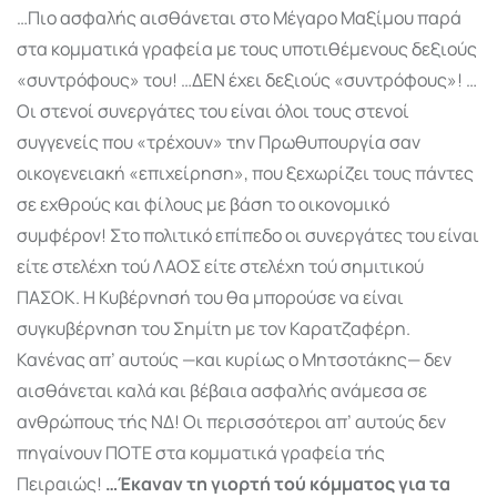
…Πιο ασφαλής αισθάνεται στο Μέγαρο Μαξίμου παρά
στα κομματικά γραφεία με τους υποτιθέμενους δεξιούς
«συντρόφους» του! …ΔΕΝ έχει δεξιούς «συντρόφους»! …
Οι στενοί συνεργάτες του είναι όλοι τους στενοί
συγγενείς που «τρέχουν» την Πρωθυπουργία σαν
οικογενειακή «επιχείρηση», που ξεχωρίζει τους πάντες
σε εχθρούς και φίλους με βάση το οικονομικό
συμφέρον! Στο πολιτικό επίπεδο οι συνεργάτες του είναι
είτε στελέχη τού ΛΑΟΣ είτε στελέχη τού σημιτικού
ΠΑΣΟΚ. Η Κυβέρνησή του θα μπορούσε να είναι
συγκυβέρνηση του Σημίτη με τον Καρατζαφέρη.
Κανένας απ’ αυτούς —και κυρίως ο Μητσοτάκης— δεν
αισθάνεται καλά και βέβαια ασφαλής ανάμεσα σε
ανθρώπους τής ΝΔ! Οι περισσότεροι απ’ αυτούς δεν
πηγαίνουν ΠΟΤΕ στα κομματικά γραφεία τής
Πειραιώς!
…Έκαναν τη γιορτή τού κόμματος για τα