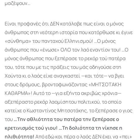
μαζέψουν…
Είναι προφανές ότι ΔΕΝ κατάλαβε πως είναι ο μόνος
άνθρωπος στη νεότερη ιστορία που κατόρθωσε κι έγινε
«σύνθημα» του πανταχού Ελληνισμού! …Ο μόνος
άνθρωπος που «ένωσε» ΟΛΟ τον λαό εναντίον του! …Ο
μόνος άνθρωπος που ξεπέρασε το ρεκόρ τού πατέρα
του, τότε που με τις πράξεις του μάς οδηγούσε στη
Χούντα κι ο λαός είχε αναγκαστεί —και τότε— να βγει
στους δρόμους, βροντοφωνάζοντας «ΜΗΤΣΟΤΑΚΗ
ΚΑΘΑΡΜΑ»! Αυτό το —για εξήντα ακριβώς χρόνια—
αξεπέραστο ρεκόρ λαομίσητου πολιτικού, το οποίο
κατείχε ο Κωσταντίνος Μητσοτάκης, το ξεπέρασε ο γιος
του
…Την αθλιότητα του πατέρα την ξεπέρασε ο
κρετινισμός τού γιου! …Τη δολιότητα τη νίκησε η
ηλιθιότητα!
Από εδώ και πέρα ο λαός ΔΕΝ έχει να «πει»