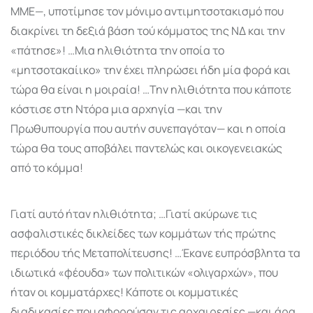
ΜΜΕ—, υποτίμησε τον μόνιμο αντιμητσοτακισμό που
διακρίνει τη δεξιά βάση τού κόμματος της ΝΔ και την
«πάτησε»! …Μια ηλιθιότητα την οποία το
«μητσοτακαίικο» την έχει πληρώσει ήδη μία φορά και
τώρα θα είναι η μοιραία! …Την ηλιθιότητα που κάποτε
κόστισε στη Ντόρα μια αρχηγία —και την
Πρωθυπουργία που αυτήν συνεπαγόταν— και η οποία
τώρα θα τους αποβάλει παντελώς και οικογενειακώς
από το κόμμα!
Γιατί αυτό ήταν ηλιθιό­τητα; …Γιατί ακύρωνε τις
ασφαλιστικές δικλείδες των κομμάτων τής πρώ­της
περιόδου τής Μετα­πολίτευσης! …Έκανε ευ­πρόσβλητα τα
ιδιωτικά «φέουδα» των πολιτι­κών «ολιγαρχών», που
ήταν οι κομματάρχες! Κάποτε οι κομματικές
διαδικασίες που αφορούσαν τις αρχαιρεσίες —και άρα