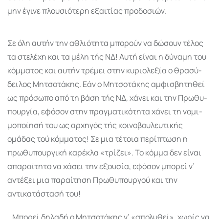
μην έγινε πλουσιότερη εξαιτίας προδοσιών.
Σε όλη αυτήν την αθλιό­τητα μπορούν να δώσουν τέλος
τα στελέχη και τα μέλη τής ΝΔ! Αυτή είναι η δύναμη του
κόμ­ματος και αυτήν τρέμει στην κυριο­λεξία ο θρασύ­
δειλος Μη­τσοτάκης. Εάν ο Μητσο­τάκης αμφι­σβη­τηθεί
ως πρόσωπο από τη βάση τής ΝΔ, χάνει και την Πρωθυ­
πουργία, εφό­σον στην πραγ­ματικότητα χάνει τη νομι­
μοποίησή του ως αρχηγός τής κοινο­βουλευτικής
ομάδας τού κόμματος! Σε μια τέτοια περί­πτωση η
πρωθυπουργική κα­ρέ­κλα «τρίζει». Το κόμμα δεν είναι
απαραίτητο να χάσει την εξουσία, εφόσον μπορεί ν’
αντέξει μια παραίτηση Πρωθυπουργού και την
αντικατάστασή του!
…Μπορεί δηλαδή ο Μητσοτάκης ν’ «απολυθεί», χωρίς να