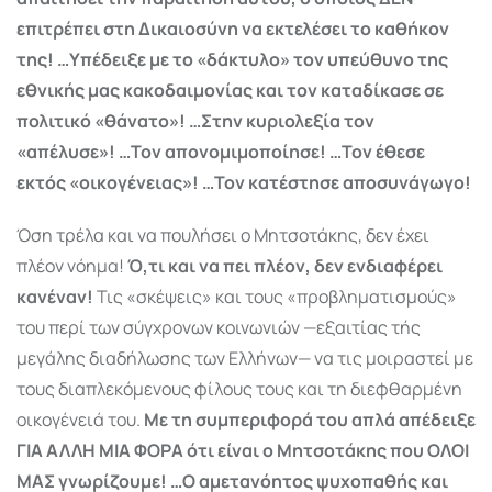
επιτρέπει στη Δικαιοσύνη να εκτελέσει το καθήκον
της! …Υπέδειξε με το «δάκτυλο» τον υπεύθυνο της
εθνικής μας κακοδαι­μονίας και τον καταδίκασε σε
πολιτικό «θάνατο»! …Στην κυριολεξία τον
«απέλυσε»! …Τον απονομιμοποίησε! …Τον έθεσε
εκτός «οικογένειας»! …Τον κατέστησε αποσυνάγωγο!
Όση τρέλα και να πουλήσει ο Μητσοτάκης, δεν έχει
πλέον νόημα!
Ό,τι και να πει πλέον, δεν ενδιαφέρει
κανέναν!
Τις «σκέψεις» και τους «προβληματισμούς»
του περί των σύγχρονων κοινωνιών —εξαιτίας τής
μεγάλης διαδήλωσης των Ελλήνων— να τις μοιραστεί με
τους διαπλεκόμενους φίλους τους και τη διεφθαρμένη
οικογένειά του.
Με τη συμπεριφορά του απλά απέδειξε
ΓΙΑ ΑΛΛΗ ΜΙΑ ΦΟΡΑ ότι είναι ο Μητσοτάκης που ΟΛΟΙ
ΜΑΣ γνωρίζουμε! …Ο αμετανόητος ψυχοπαθής και