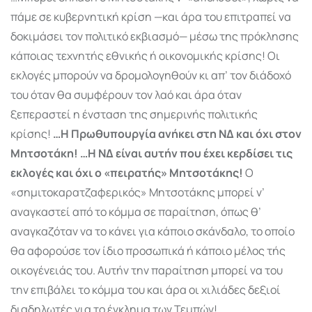
πάμε σε κυβερνητική κρίση —και άρα του επιτραπεί να
δοκιμάσει τον πολιτικό εκβιασμό— μέσω της πρόκλησης
κάποιας τεχνητής εθνικής ή οικονομικής κρίσης! Οι
εκλογές μπορούν να δρομολογηθούν κι απ’ τον διάδοχό
του όταν θα συμφέρουν τον λαό και άρα όταν
ξεπεραστεί η ένσταση της σημερινής πολιτικής
κρίσης!
…Η Πρωθυπουργία ανήκει στη ΝΔ και όχι στον
Μητσοτάκη! …Η ΝΔ είναι αυτήν που έχει κερδίσει τις
εκλογές και όχι ο «πειρατής» Μητσοτάκης!
Ο
«σημιτο­καρατζαφερικός» Μητσοτάκης μπορεί ν’
αναγκαστεί από το κόμμα σε παραίτηση, όπως θ’
αναγκαζόταν να το κάνει για κάποιο σκάνδαλο, το οποίο
θα αφορούσε τον ίδιο προσωπικά ή κάποιο μέλος τής
οικογένειάς του. Αυτήν την παραίτηση μπορεί να του
την επιβάλει το κόμμα του και άρα οι χιλιάδες δεξιοί
διαδηλωτές για το έγκλημα των Τεμπών!