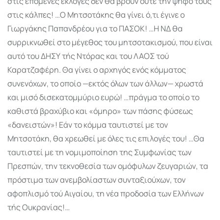
στις επόμενες εκλογές δεν θα βρουν ούτε την ψήφο τους
στις κάλπες! …Ο Μητσοτάκης θα γίνει ό,τι έγινε ο
Γιωργάκης Παπανδρέου για το ΠΑΣΟΚ! …Η ΝΔ θα
συρρικνωθεί στο μέγεθος του μητσοτακισμού, που είναι
αυτό του ΔΗΣΥ τής Ντόρας και του ΛΑΟΣ τού
Καρατζαφέρη. Θα γίνει ο αρχηγός ενός κόμματος
συνενόχων, το οποίο —εκτός όλων των άλλων— χρωστά
και μισό δισεκατομμύριο ευρώ! …πράγμα το οποίο το
καθιστά βραχύβιο και «όμηρο» των πάσης φύσεως
«δανειστών»! Εάν το κόμμα ταυτιστεί με τον
Μητσοτάκη, θα χρεωθεί με όλες τις επιλογές του! …Θα
ταυτιστεί με τη νομιμοποίηση της Συμφωνίας των
Πρεσπών, την τεκνοθεσία των ομόφυλων ζευγαριών, τα
πρόστιμα των ανεμβολίαστων συνταξιούχων, τον
αφοπλισμό τού Αιγαίου, τη νέα προδοσία των Ελλήνων
τής Ουκρανίας!…