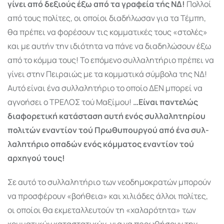
γίνει από δεξιούς έξω από τα γραφεία τής ΝΔ!
Πολλοί
από τους πολίτες, οι οποίοι διαδή­λωσαν για τα Τέμπη,
θα πρέπει να φορέσουν τις κομματικές τους «στολές»
και με αυτήν την ιδιότητα να πάνε να διαδη­λώσουν έξω
από το κόμμα τους! Το επόμενο συλλαλητήριο πρέπει να
γίνει στην Πειραιώς με τα κομματικά σύμβολα της ΝΔ!
Αυτό είναι ένα συλλαλητήριο το οποίο ΔΕΝ μπορεί να
αγνοήσει ο ΤΡΕΛΟΣ τού Μαξίμου!
…Είναι παντελώς
διαφορετική κατά­σταση αυτή ενός συλλαλητη­ρίου
πολι­τών εναντίον τού Πρωθυ­πουρ­γού από ένα συλ­
λα­λητήριο οπα­δών ενός κόμ­μα­τος εναντίον τού
αρχηγού τους!
Σε αυτό το συλλαλητήριο των νεοδημοκρατών μπορούν
να προ­σφέρουν «βοήθεια» και χιλιάδες άλλοι πολίτες,
οι οποίοι θα εκμεταλλευτούν τη «χαλαρότητα» των
κομματικών καταστατικών, για να προωθήσουν την