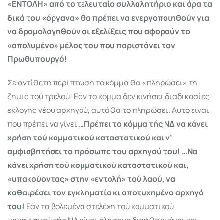
«ΕΝΤΟΛΗ» από το τελευταίο συλλα­λητήριο και άρα τα
δικά του «όργανα» θα πρέπει να ενεργοποιηθούν για
να δρομολογηθούν οι εξελίξεις που αφορούν το
«απολυμένο» μέλος του που παριστάνει τον
Πρωθυπουργό!
Σε αντίθετη περίπτωση το κόμμα θα «πληρώσει» τη
ζημιά τού τρελού! Εάν το κόμμα δεν κινήσει διαδικασίες
εκλογής νέου αρχηγού, αυτό θα το πληρώσει. Αυτό είναι
που πρέπει να γίνει
…Πρέπει το κόμμα τής ΝΔ να κάνει
χρήση τού κομματικού καταστατικού και ν’
αμφισβητήσει το πρόσωπο του αρχηγού του! …Να
κάνει χρήση τού κομματικού καταστατικού και,
«υπακούοντας» στην «εντολή» τού λαού, να
καθαιρέσει τον εγκληματία κι αποτυχημένο αρχηγό
του!
Εάν τα βολεμένα στελέχη τού κομματικού
μηχανισμού τής ΝΔ είναι όλα τους διεφθαρμένοι και