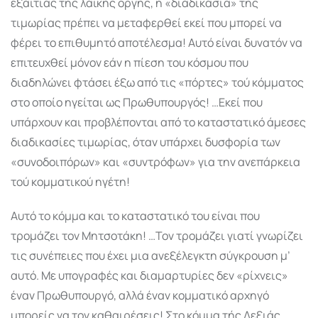
εξαιτίας τής λαϊκής οργής, η «διαδικασία» τής
τιμωρίας πρέπει να μεταφερθεί εκεί που μπορεί να
φέρει το επιθυμητό αποτέλεσμα! Αυτό είναι δυνατόν να
επιτευχθεί μόνον εάν η πίεση του κόσμου που
διαδηλώνει φτάσει έξω από τις «πόρτες» τού κόμματος
στο οποίο ηγείται ως Πρωθυπουργός! …Εκεί που
υπάρχουν και προβλέπονται από το καταστατικό άμεσες
διαδικασίες τιμωρίας, όταν υπάρχει δυσφορία των
«συνοδοιπόρων» και «συντρόφων» για την ανεπάρκεια
τού κομματικού ηγέτη!
Αυτό το κόμμα και το καταστατικό του είναι που
τρομάζει τον Μητσοτάκη! …Τον τρομάζει γιατί γνωρίζει
τις συνέπειες που έχει μια ανεξέλεγκτη σύγκρουση μ’
αυτό. Με υπογραφές και διαμαρτυρίες δεν «ρίχνεις»
έναν Πρωθυπουργό, αλλά έναν κομματικό αρχηγό
μπορείς να τον καθαιρέσεις! Στο κόμμα τής Δεξιάς