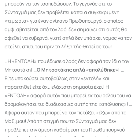
μπορούν να τον ισοπεδώσουν. Το γεγονός ότι το
Σύνταγμά μας δεν προβλέπει κάποια συγκεκριμένη
«τιμωρία» για έναν ανίκανο Πρωθυπουργό, ο οποίος
αμφισβητείται από τον λαό, δεν σημαίνει ότι αυτός θα
αφεθεί να κυβερνά, γιατί απλά δεν υπάρχει νόμος να τον
στείλει σπίτι του πριν τη λήξη τής θητείας του!
…Η «ΕΝΤΟΛΗ» που έδωσε ο λαός δεν αφορά τον ίδιο τον
Μητσοτάκη!
…Ο Μητσοτάκης απλά «απολύθηκε»!
…
Είτε υπακούσει αυτοβούλως στην «εντολή» και
παραιτηθεί είτε όχι, ελάχιστη σημασία έχει! Η
«ΕΝΤΟΛΗ» αφορά αυτόν που μπορεί εκ του ρόλου του να
δρομολογήσει τις διαδικασίες αυτής της «απόλυσης»! …
Αφορά αυτόν που μπορεί να τον πετάξει «έξω» από το
Μαξίμου! Από τη στιγμή που το Σύνταγμά μας δεν
προβλέπει την άμεση καθαίρεση του Πρω­θυπουργού