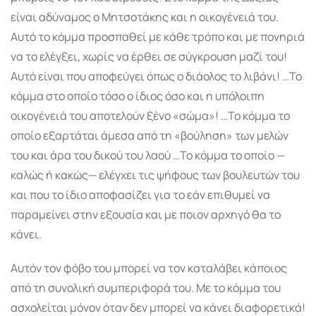
είναι αδύναμος ο Μητσοτάκης και η οικογένειά του.
Αυτό το κόμμα προσπαθεί με κάθε τρόπο και με πονηριά
να το ελέγξει, χωρίς να έρθει σε σύγκρουση μαζί του!
Αυτό είναι που αποφεύγει όπως ο διάολος το λιβάνι! …Το
κόμμα στο οποίο τόσο ο ίδιος όσο και η υπόλοιπη
οικογένειά του αποτελούν ξένο «σώμα»! …Το κόμμα το
οποίο εξαρτάται άμεσα από τη «βούληση» των μελών
του και άρα του δικού του λαού …Το κόμμα το οποίο —
καλώς ή κακώς— ελέγχει τις ψήφους των βουλευτών του
και που το ίδιο αποφασίζει για το εάν επιθυμεί να
παραμείνει στην εξουσία και με ποιον αρχηγό θα το
κάνει.
Αυτόν τον φόβο του μπορεί να τον καταλάβει κάποιος
από τη συνολική συμπεριφορά του. Με το κόμμα του
ασχολείται μόνον όταν δεν μπορεί να κάνει διαφορετικά!