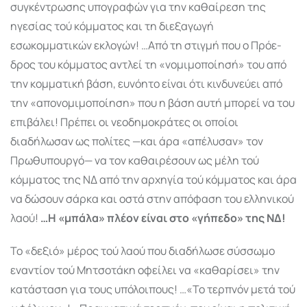
συγκέντρω­σης υπογραφών για την καθαίρεση της
ηγεσίας τού κόμματος και τη διεξαγωγή
εσωκομματικών εκλο­γών! …Από τη στιγμή που ο Πρόε­
δρος του κόμματος αντλεί τη «νομι­μοποίησή» του από
την κομματική βάση, ευνόητο είναι ότι κινδυνεύει από
την «απονομιμοποίηση» που η βάση αυτή μπορεί να του
επιβάλει! Πρέπει οι νεοδημοκράτες οι οποίοι
διαδήλωσαν ως πολίτες —και άρα «απέλυσαν» τον
Πρωθυπουργό— να τον καθαιρέσουν ως μέλη τού
κόμματος της ΝΔ από την αρχηγία τού κόμματος και άρα
να δώσουν σάρκα και οστά στην απόφαση του ελληνικού
λαού!
…Η «μπάλα» πλέον είναι στο «γήπεδο» της ΝΔ!
Το «δεξιό» μέρος τού λαού που διαδήλωσε σύσσωμο
εναντίον τού Μητσοτάκη οφείλει να «καθαρίσει» την
κατάσταση για τους υπόλοιπους! …«Το τερπνόν μετά τού