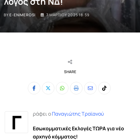
λόγος στη ΝΔ!
BY
E-ENIMEROSI
7 ΜΑΡΤΊΟΥ 2025 18:59
SHARE
Whatsapp
Print
Share
Tiktok
via
Email
Γ
ράφει ο
Παναγιώτης Τραϊανού
Εσωκομματικές Εκλογές ΤΩΡΑ
για νέο
αρχηγό κόμματος!