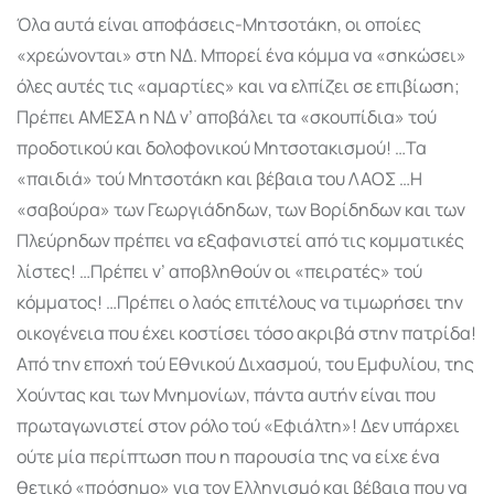
Όλα αυτά είναι αποφάσεις-Μητσοτάκη, οι οποίες
«χρεώνονται» στη ΝΔ. Μπορεί ένα κόμμα να «σηκώσει»
όλες αυτές τις «αμαρτίες» και να ελπίζει σε επιβίωση;
Πρέπει ΑΜΕΣΑ η ΝΔ ν’ αποβάλει τα «σκουπίδια» τού
προδοτικού και δολοφονικού Μητσοτακισμού! …Τα
«παιδιά» τού Μητσοτάκη και βέβαια του ΛΑΟΣ …Η
«σαβούρα» των Γεωργιάδηδων, των Βορίδηδων και των
Πλεύρηδων πρέπει να εξαφανιστεί από τις κομματικές
λίστες! …Πρέπει ν’ αποβληθούν οι «πειρατές» τού
κόμματος! …Πρέπει ο λαός επιτέλους να τιμωρήσει την
οικογένεια που έχει κοστίσει τόσο ακριβά στην πατρίδα!
Από την εποχή τού Εθνικού Διχασμού, του Εμφυλίου, της
Χούντας και των Μνημονίων, πάντα αυτήν είναι που
πρωταγωνιστεί στον ρόλο τού «Εφιάλτη»! Δεν υπάρχει
ούτε μία περίπτωση που η παρουσία της να είχε ένα
θετικό «πρόσημο» για τον Ελληνισμό και βέβαια που να