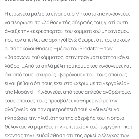
Η ειρωνεία μάλιστα είναι ότι ο Μητσοτάκης κινδυνεύει
να πληρώσει το «λάθος» τής αδερφής του, γιατί αυτή
άνοιξε την «κερκόπορτα» του κομματικού μηχανισμού
που τον απειλεί ως αρχηγό! Ενώ θεωρεί ότι του αρκούν
οι παρακολουθήσεις —μέσω του Predator— των
«βαρόνων» τού κόμματος, στην πραγματικότητα κάνει
λάθος! …Από τα απλά μέλη τού κόμματος κινδυνεύει και
όχι από τους ισχυρούς «βαρόνους» του, τους οποίους
είναι βέβαιο ότι τους έχει στο «χέρι» με τα «εργαλεία»
τής Μοσάντ! …Κινδυνεύει από τους απλούς ανθρώπους,
τους οποίους τους προσβάλει καθημερινά με την
αλαζονεία και την αμετροέπειά του! Κινδυνεύει να
πληρώσει την ηλιθιότητα της αδερφής του, η οποία,
θέλοντας να μιμηθεί την «επιτυχία» τού Γιωργάκη —και
έχοντας την ψευδαίσθηση ότι της αρκεί ο έλεγχος των