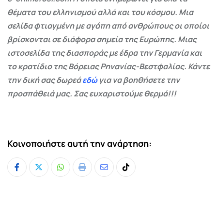
θέματα του ελληνισμού αλλά και του κόσμου. Μια
σελίδα φτιαγμένη με αγάπη από ανθρώπους οι οποίοι
βρίσκονται σε διάφορα σημεία της Ευρώπης. Μιας
ιστοσελίδα της διασποράς με έδρα την Γερμανία και
το κρατίδιο της Βόρειας Ρηνανίας-Βεστφαλίας. Κάντε
την δική σας δωρεά
εδώ
για να βοηθήσετε την
προσπάθειά μας. Σας ευχαριστούμε θερμά!!!
Κοινοποιήστε αυτή την ανάρτηση:
Whatsapp
Print
Share
Tiktok
via
Email