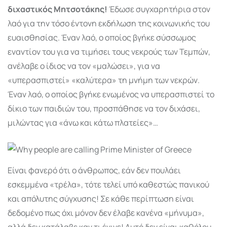
διχαστικός Μητσοτάκης!
Έδωσε συγχαρητήρια στον
λαό για την τόσο έντονη εκδήλωση της κοινωνικής του
ευαισθησίας. Έναν λαό, ο οποίος βγήκε σύσσωμος
εναντίον του για να τιμήσει τους νεκρούς των Τεμπών,
ανέλαβε ο ίδιος να τον «μαλώσει», για να
«υπερασπιστεί» «καλύτερα» τη μνήμη των νεκρών.
Έναν λαό, ο οποίος βγήκε ενωμένος να υπερασπιστεί το
δίκιο των παιδιών του, προσπάθησε να τον διχάσει,
μιλώντας για «άνω και κάτω πλατείες»…
Είναι φανερό ότι ο άνθρωπος, εάν δεν πουλάει
εσκεμμένα «τρέλα», τότε τελεί υπό καθεστώς πανικού
και απόλυτης σύγχυσης! Σε κάθε περί­πτωση είναι
δεδομένο πως όχι μόνον δεν έλαβε κανένα «μήνυμα»,
αλλά δεν κατάλαβε καν τι έγινε! Αυτό δεν είναι καθόλου