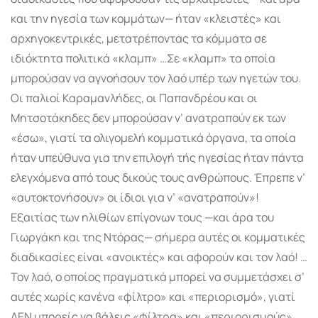
και την ηγεσία των κομμάτων— ήταν «κλειστές» και
αρχηγοκεντρικές, μετατρέποντας τα κόμματα σε
ιδιόκτητα πολιτικά «κλαμπ» …Σε «κλαμπ» τα οποία
μπορούσαν να αγνοήσουν τον λαό υπέρ των ηγετών του.
Οι παλιοί Καραμανλήδες, οι Παπανδρέου και οι
Μητσοτάκηδες δεν μπορούσαν ν’ ανατραπούν εκ των
«έσω», γιατί τα ολιγομελή κομματικά όργανα, τα οποία
ήταν υπεύθυνα για την επιλογή τής ηγεσίας ήταν πάντα
ελεγχόμενα από τους δικούς τους ανθρώπους. Έπρεπε ν’
«αυτοκτονήσουν» οι ίδιοι για ν’ «ανατραπούν»!
Εξαιτίας των ηλιθίων επίγονων τους —και άρα του
Γιωργάκη και της Ντόρας— σήμερα αυτές οι κομματικές
διαδικασίες είναι «ανοικτές» και αφορούν και τον λαό! …
Τον λαό, ο οποίος πραγματικά μπορεί να συμμετάσχει σ’
αυτές χωρίς κανένα «φίλτρο» και «περιορισμό», γιατί
ΔΕΝ μπορείς να βάλεις «φίλτρα» και «περιορισμούς»