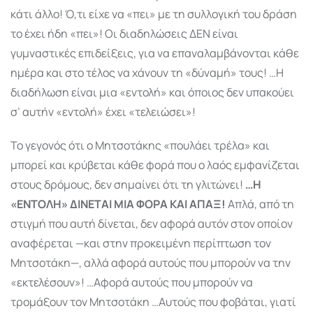
κάτι άλλο! Ό,τι είχε να «πει» με τη συλλογική του δράση
το έχει ήδη «πει»! Οι διαδηλώσεις ΔΕΝ είναι
γυμναστικές επιδείξεις, για να επαναλαμβάνονται κάθε
ημέρα και στο τέλος να χάνουν τη «δύναμή» τους! …Η
διαδήλωση είναι μια «εντολή» και όποιος δεν υπακούει
σ’ αυτήν «εντολή» έχει «τελειώσει»!
Το γεγονός ότι ο Μητσοτάκης «πουλάει τρέλα» και
μπορεί και κρύβεται κάθε φορά που ο λαός εμφανίζεται
στους δρόμους, δεν σημαίνει ότι τη γλιτώνει!
…Η
«ΕΝΤΟΛΗ» ΔΙΝΕΤΑΙ ΜΙΑ ΦΟΡΑ ΚΑΙ ΑΠΑΞ!
Απλά, από τη
στιγμή που αυτή δίνεται, δεν αφορά αυτόν στον οποίον
αναφέρεται —και στην προκειμένη περίπτωση τον
Μητσοτάκη—, αλλά αφορά αυτούς που μπορούν να την
«εκτελέσουν»! …Αφορά αυτούς που μπορούν να
τρομάξουν τον Μητσοτάκη …Αυτούς που φοβάται, γιατί