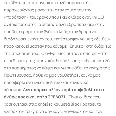
ευχήθηκε κι από πάνω και «καλή σαρακοστή»,
παραχωρώντας μόνος του στον εαυτό του την
«παράταση» του χρόνου που έχει ο ίδιος ανάγκη! …Ο
άνθρωπος αυτός, ο οποίος απλά «δραπέτευσε» στην
αραβική έρημο όταν βγήκε ο λαός στον δρόμο να
διαδηλώσει εναντίον του, «επέστρεψε» να μας «δείξει»
πόσο κακοί είμασταν που κάναμε «ζημιές» στη διάρκεια
της απουσίας του …Ο άνθρωπος αυτός, ο οποίος —στο
περιθώριο μιας ειρηνικής διαδήλωσης— έδωσε εντολή
στο παρακράτος να κάψει και να ρημάξει το κέντρο τής
Πρωτεύουσας, ήρθε να μας νουθετήσει και να μας
προσφέρει ένα «νέο» πολιτικό και κοινωνικό
«όραμα».
Δεν υπάρχει πλέον καμία αμφιβολία ότι ο
άνθρωπος είναι απλά ΤΡΕΛΟΣ!
…Είναι ο ίδιος που
χασκογελάει στις κηδείες και μετά βίας κρατάει τα
«χεράκια» του για να μην κάνει «αγγελάκια» και τον