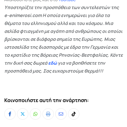
Υποστηρίξτε την προσπάθεια των συντελεστών της
e-enimerosi.com Η οποία ενημερώνει για όλα τα
θέματα του ελληνισμού αλλά και του κόσμου. Μια
σελίδα φτιαγμένη με αγάπη από ανθρώπους οι οποίοι
βρίσκονται σε διάφορα σημεία της Ευρώπης. Μιας
ιστοσελίδα της διασποράς με έδρα την Γερμανία και
το κρατίδιο της Βόρειας Ρηνανίας-Βεστφαλίας. Κάντε
την δική σας δωρεά
εδώ
για να βοηθήσετε την
προσπάθειά μας. Σας ευχαριστούμε θερμά!!!
Κοινοποιήστε αυτή την ανάρτηση:
Whatsapp
Print
Share
Tiktok
via