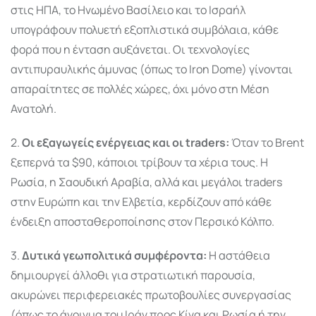
στις ΗΠΑ, το Ηνωμένο Βασίλειο και το Ισραήλ
υπογράφουν πολυετή εξοπλιστικά συμβόλαια, κάθε
φορά που η ένταση αυξάνεται. Οι τεχνολογίες
αντιπυραυλικής άμυνας (όπως το Iron Dome) γίνονται
απαραίτητες σε πολλές χώρες, όχι μόνο στη Μέση
Ανατολή.
2.
Οι εξαγωγείς ενέργειας και οι traders:
Όταν το Brent
ξεπερνά τα $90, κάποιοι τρίβουν τα χέρια τους. Η
Ρωσία, η Σαουδική Αραβία, αλλά και μεγάλοι traders
στην Ευρώπη και την Ελβετία, κερδίζουν από κάθε
ένδειξη αποσταθεροποίησης στον Περσικό Κόλπο.
3.
Δυτικά γεωπολιτικά συμφέροντα:
Η αστάθεια
δημιουργεί άλλοθι για στρατιωτική παρουσία,
ακυρώνει περιφερειακές πρωτοβουλίες συνεργασίας
(όπως το άνοιγμα του Ιράν προς Κίνα και Ρωσία ή την