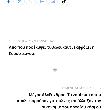
Whatsapp
Print
Share
Tiktok
via
Email
ΠΡΟΗΓΟΎΜΕΝΗ ΑΝΆΡΤΗΣΗ
Απο που προέκυψε, τι θέλει και τι εκφράζει η
Καρυστιανού;
ΕΠΌΜΕΝΗ ΔΗΜΟΣΊΕΥΣΗ
Μέγας Αλέξανδρος: Τα νομίσματά του
κυκλοφορούσαν για αιώνες και άλλαξαν την
οικονομία του αρχαίου κόσμου