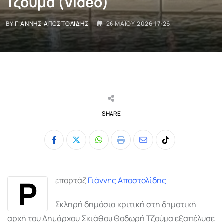
Τζούμα (Video)
BY
ΓΙΆΝΝΗΣ ΑΠΟΣΤΟΛΊΔΗΣ
26 ΜΑΪ́ΟΥ 2026 17:26
SHARE
Whatsapp
Print
Share
Tiktok
via
Email
Ρ
επορτάζ
Γιάννης Αποστολίδης
Σκληρή δημόσια κριτική στη δημοτική
αρχή του Δημάρχου Σκιάθου Θοδωρή Τζούμα εξαπέλυσε