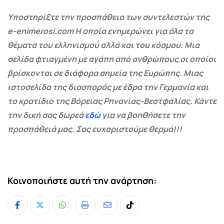
Υποστηρίξτε την προσπάθεια των συντελεστών της
e-enimerosi.com Η οποία ενημερώνει για όλα τα
θέματα του ελληνισμού αλλά και του κόσμου. Μια
σελίδα φτιαγμένη με αγάπη από ανθρώπους οι οποίοι
βρίσκονται σε διάφορα σημεία της Ευρώπης. Μιας
ιστοσελίδα της διασποράς με έδρα την Γερμανία και
το κρατίδιο της Βόρειας Ρηνανίας-Βεστφαλίας. Κάντε
την δική σας δωρεά
εδώ
για να βοηθήσετε την
προσπάθειά μας. Σας ευχαριστούμε θερμά!!!
Κοινοποιήστε αυτή την ανάρτηση:
Whatsapp
Print
Share
Tiktok