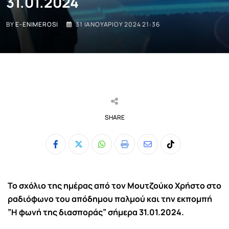
31.01.2024
BY
E-ENIMEROSI
31 ΙΑΝΟΥΑΡΊΟΥ 2024 21:36
SHARE
Whatsapp
Print
Share
Tiktok
via
Email
Το σχόλιο της ημέρας από τον Μουτζούκο Χρήστο στο
ραδιόφωνο του απόδημου παλμού και την εκπομπή
”Η φωνή της διασποράς” σήμερα 31.01.2024.