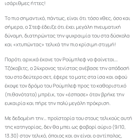
ισάριθμες ήττες!
Το πιο σημαντικό, πάντως, είναι ότι τόσο χθες, όσο και
σήμερα, ο Στεφ έδειξε ότι έχει μεγάλη πνευματική
δύναμη, διατηρώντας την ψυχραιμία του στα δύσκολα
και «χτυπώντας» τελικά την πιο κρίσιμη στιγμή!
Παρότι αρχικά έκανε τον Ρούμπλεφ να φαίνεται…
Τζόκοβιτς, ο 24χρονος τενίστας ανέβασε την απόδοσή
του στο δεύτερο σετ, έφερε το ματς στα ίσα και αφού
έκοψε τον δρόμο του Ρούμπλεφ προς το καθοριστικό
(πιθανότατα) μπρέικ, τον «έσπασε» όταν βρήκε την
ευκαιρία και πήρε την πολύ μεγάλη πρόκριση.
Με δεδομένη την… προϊστορία του στους τελικούς αυτή
της κατηγορίας, δεν θα μπει ως φαβορί αύριο (9/10,
13.30) στον τελικό, όποιος και αν είναι ο αντίπαλος,