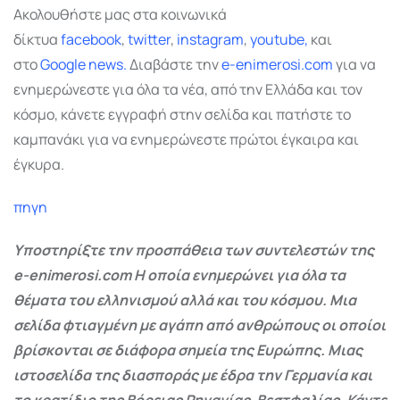
Ακολουθήστε μας στα κοινωνικά
δίκτυα
facebook
,
twitter
,
instagram
,
youtube,
και
στο
Google
news.
Διαβάστε την
e-enimerosi.com
για να
ενημερώνεστε για όλα τα νέα, από την Ελλάδα και τον
κόσμο, κάνετε εγγραφή στην σελίδα και πατήστε το
καμπανάκι για να ενημερώνεστε πρώτοι έγκαιρα και
έγκυρα.
πηγη
Υποστηρίξτε την προσπάθεια των συντελεστών της
e-enimerosi.com Η οποία ενημερώνει για όλα τα
θέματα του ελληνισμού αλλά και του κόσμου. Μια
σελίδα φτιαγμένη με αγάπη από ανθρώπους οι οποίοι
βρίσκονται σε διάφορα σημεία της Ευρώπης. Μιας
ιστοσελίδα της διασποράς με έδρα την Γερμανία και