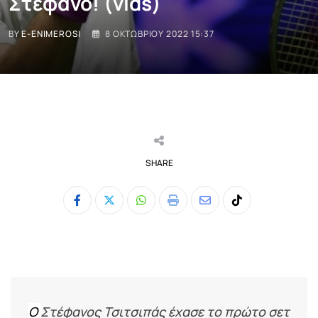
Στέφανο! (vids)
BY
E-ENIMEROSI
8 ΟΚΤΩΒΡΊΟΥ 2022 15:37
SHARE
Whatsapp
Print
Share
Tiktok
via
Email
Ο
Στέφανος Τσιτσιπάς έχασε το πρώτο σετ