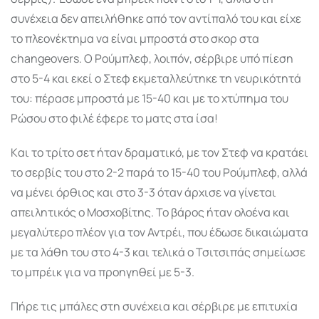
συνέχεια δεν απειλήθηκε από τον αντίπαλό του και είχε
το πλεονέκτημα να είναι μπροστά στο σκορ στα
changeovers. Ο Ρούμπλεφ, λοιπόν, σέρβιρε υπό πίεση
στο 5-4 και εκεί ο Στεφ εκμεταλλεύτηκε τη νευρικότητά
του: πέρασε μπροστά με 15-40 και με το χτύπημα του
Ρώσου στο φιλέ έφερε το ματς στα ίσα!
Kαι το τρίτο σετ ήταν δραματικό, με τον Στεφ να κρατάει
το σερβίς του στο 2-2 παρά το 15-40 του Ρούμπλεφ, αλλά
να μένει όρθιος και στο 3-3 όταν άρχισε να γίνεται
απειλητικός ο Μοσχοβίτης. Το βάρος ήταν ολοένα και
μεγαλύτερο πλέον για τον Αντρέι, που έδωσε δικαιώματα
με τα λάθη του στο 4-3 και τελικά ο Τσιτσιπάς σημείωσε
το μπρέικ για να προηγηθεί με 5-3.
Πήρε τις μπάλες στη συνέχεια και σέρβιρε με επιτυχία