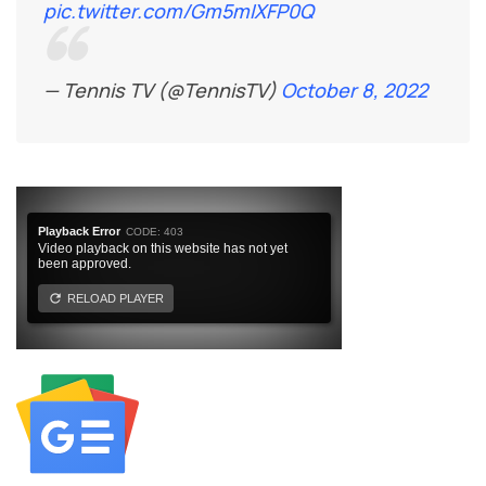
pic.twitter.com/Gm5mIXFP0Q
— Tennis TV (@TennisTV)
October 8, 2022