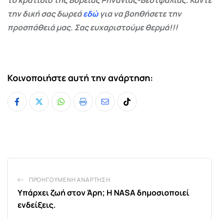
το κρατίδιο της Βόρειας Ρηνανίας-Βεστφαλίας. Κάντε
την δική σας δωρεά
εδώ
για να βοηθήσετε την
προσπάθειά μας. Σας ευχαριστούμε θερμά!!!
Κοινοποιήστε αυτή την ανάρτηση:
Whatsapp
Print
Share
Tiktok
via
Email
ΠΡΟΗΓΟΎΜΕΝΗ ΑΝΆΡΤΗΣΗ
Υπάρχει ζωή στον Άρη; Η NASA δημοσιοποιεί
ενδείξεις.