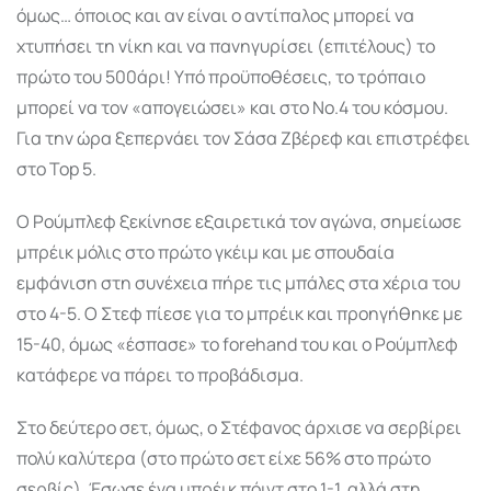
όμως… όποιος και αν είναι ο αντίπαλος μπορεί να
χτυπήσει τη νίκη και να πανηγυρίσει (επιτέλους) το
πρώτο του 500άρι! Υπό προϋποθέσεις, το τρόπαιο
μπορεί να τον «απογειώσει» και στο Νο.4 του κόσμου.
Για την ώρα ξεπερνάει τον Σάσα Ζβέρεφ και επιστρέφει
στο Top 5.
Ο Ρούμπλεφ ξεκίνησε εξαιρετικά τον αγώνα, σημείωσε
μπρέικ μόλις στο πρώτο γκέιμ και με σπουδαία
εμφάνιση στη συνέχεια πήρε τις μπάλες στα χέρια του
στο 4-5. Ο Στεφ πίεσε για το μπρέικ και προηγήθηκε με
15-40, όμως «έσπασε» το forehand του και ο Ρούμπλεφ
κατάφερε να πάρει το προβάδισμα.
Στο δεύτερο σετ, όμως, ο Στέφανος άρχισε να σερβίρει
πολύ καλύτερα (στο πρώτο σετ είχε 56% στο πρώτο
σερβίς). Έσωσε ένα μπρέικ πόιντ στο 1-1, αλλά στη