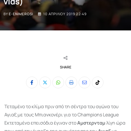
vids)
BY
E-ENIMEROSI
10 ΑΠΡΙΛΊΟΥ 2019 22:49
SHARE
Whatsapp
Print
Share
Tiktok
via
Email
Τεταμένο το κλίμα πριν από τη σέντρα του αγώνα του
Αγιαξ με τους Μπιανκονέρι για το Champions League
Εκτεταμένα επεισόδια έγιναν στο
Αμστερνταμ
λίγη ώρα
πριν από την έναρξη της αναμέτρησης του
Αγιαξ
με