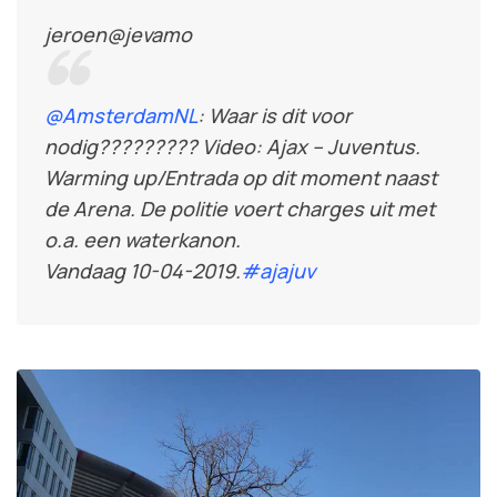
jeroen
@jevamo
@
AmsterdamNL
: Waar is dit voor
nodig????????? Video: Ajax – Juventus.
Warming up/Entrada op dit moment naast
de Arena. De politie voert charges uit met
o.a. een waterkanon.
Vandaag 10-04-2019.
#
ajajuv