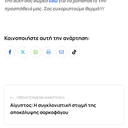
την δική σας δωρεά
εδώ
για να βοηθήσετε την
προσπάθειά μας. Σας ευχαριστούμε θερμά!!!
Κοινοποιήστε αυτή την ανάρτηση:
Whatsapp
Print
Share
Tiktok
via
Email
ΠΡΟΗΓΟΎΜΕΝΗ ΑΝΆΡΤΗΣΗ
Αίγυπτος: Η συγκλονιστική στιγμή της
αποκάλυψης σαρκοφάγου