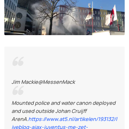
Jim Mackie
@MessenMack
Mounted police and water canon deployed
and used outside Johan Cruijff
ArenA.
https://www.
at5.nl/artikelen/1931
32/l
iveblog-ajax-juventus-me-zet-