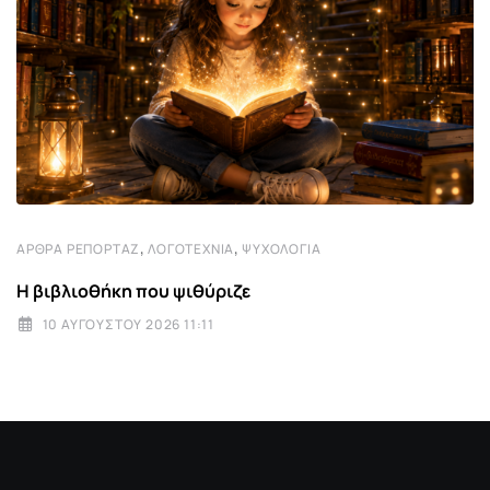
,
,
ΆΡΘΡΑ ΡΕΠΟΡΤΆΖ
ΛΟΓΟΤΕΧΝΊΑ
ΨΥΧΟΛΟΓΊΑ
Η βιβλιοθήκη που ψιθύριζε
10 ΑΥΓΟΎΣΤΟΥ 2026 11:11