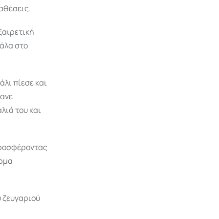
αθέσεις.
εξαιρετική
πάλα στο
άλι πίεσε και
κανε
λιά του και
προσφέροντας
άρμα
υ ζευγαριού