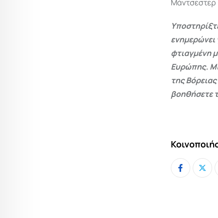
Μάντσεστερ Σ
Υποστηρίξτε
ενημερώνει 
φτιαγμένη μ
Ευρώπης. Μι
της Βόρειας
βοηθήσετε τ
Κοινοποιήσ