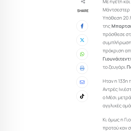
Με ηγέτη και
Μάντσεστερ Γ
SHARE
Υπόθεση 20 
της
Μπαρτσ
πρόσθεσε στο
συμπλήρωση τ
πρόκριση απ
Whatsapp
Γιουνάιτεντ
το ζευγάρι
Π
Print
Ηταν η 133η
Share
Αντρές Ινιέσ
via
ο Μέσι μετρά
Tiktok
Email
αγγλικές ομά
Κι όμως η Γι
προτού καν σ