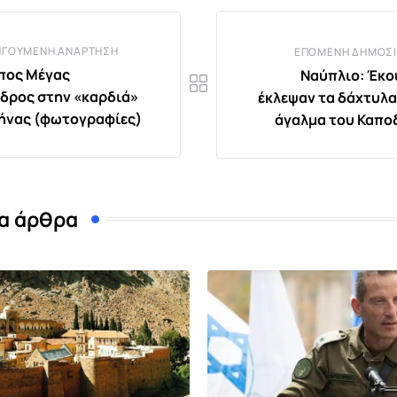
ΗΓΟΎΜΕΝΗ ΑΝΆΡΤΗΣΗ
ΕΠΌΜΕΝΗ ΔΗΜΟΣΊ
πος Μέγας
Ναύπλιο: Έκο
δρος στην «καρδιά»
έκλεψαν τα δάχτυλα
ήνας (φωτογραφίες)
άγαλμα του Καπο
α άρθρα