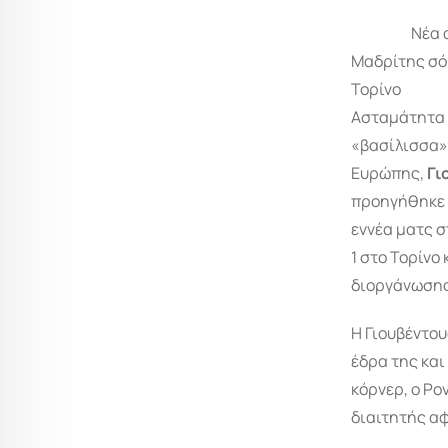
Νέα απίθαν
Μαδρίτη
Τορίνο
Ασταμάτητα 
«βασίλισσα
Ευρώπης,
Γι
προηγήθηκε σ
εννέα ματς 
1 στο Τορίνο
διοργάνωσης 
Η Γιουβέντου
έδρα της και
κόρνερ, ο Ρο
διαιτητής αφ