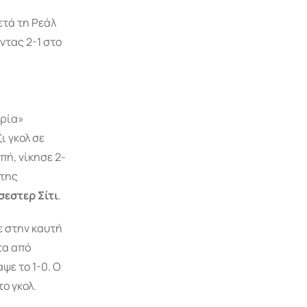
τά τη Ρεάλ
 2-1 στο
υρία»
ι γκολ σε
πή, νίκησε 2-
 της
εστερ Σίτι
.
ε στην καυτή
τα από
ψε το 1-0. Ο
ο γκολ.