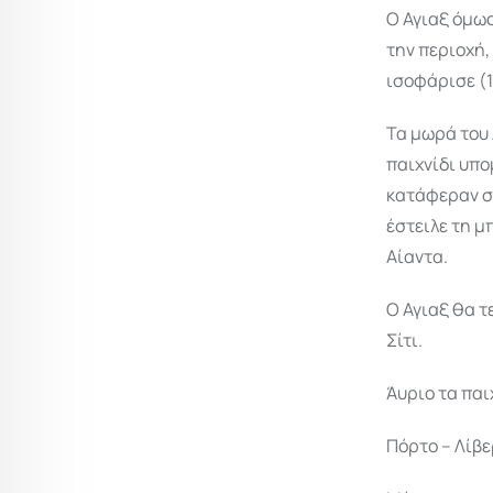
Ο Αγιαξ όμως
την περιοχή,
ισοφάρισε (1
Τα μωρά του 
παιχνίδι υπο
κατάφεραν στ
έστειλε τη μ
Αίαντα.
Ο Αγιαξ θα τ
Σίτι.
Άυριο τα παι
Πόρτο – Λίβε