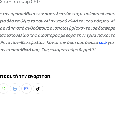
ίτυ – Τόττεναμ (0-1)
 την προσπάθεια των συντελεστών της e-enimerosi.com 
για όλα τα θέματα του ελληνισμού αλλά και του κόσμου. Μ
ε αγάπη από ανθρώπους οι οποίοι βρίσκονται σε διάφορα
ας ιστοσελίδα της διασποράς με έδρα την Γερμανία και το
 Ρηνανίας-Βεστφαλίας. Κάντε την δική σας δωρεά
εδώ
για
ην προσπάθειά μας. Σας ευχαριστούμε θερμά!!!
τε αυτή την ανάρτηση:
Whatsapp
Print
Share
Tiktok
via
Email