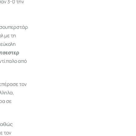
αν 3-0 την
σουπερστάρ
λ με τη
 εύκολη
τσεστερ
αντίπαλο από
επέρασε τον
λληλα,
ρα σε
 καθώς
ε τον