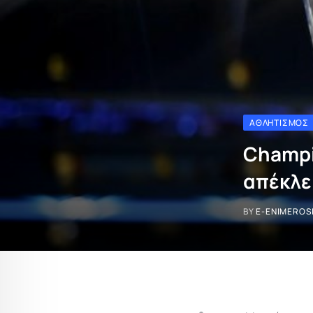
ΑΘΛΗΤΙΣΜΌΣ
Champi
απέκλε
BY
E-ENIMEROS