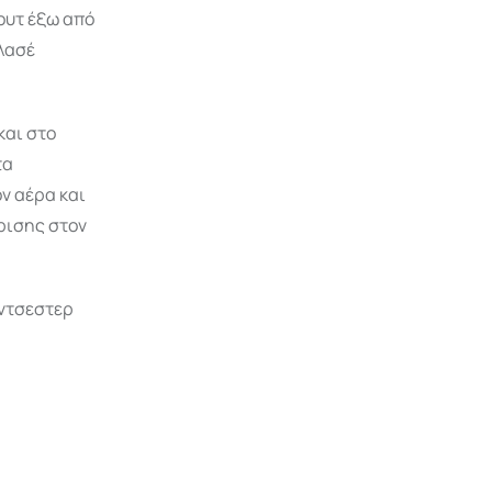
σουτ έξω από
πλασέ
και στο
τα
ον αέρα και
ρισης στον
άντσεστερ