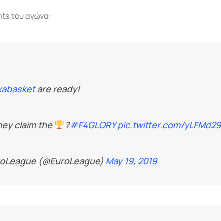
hts του αγώνα:
abasket
are ready!
they claim the
?
#F4GLORY
pic.twitter.com/yLFMd2
roLeague (@EuroLeague)
May 19, 2019