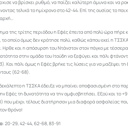
άρχισε να βρίσκει ρυθμό, να παίζει καλύτερη άμυνα και να ρο
νοντας τελικά το ημίχρονο στο 42-44. Επί της ουσίας το παιχ
 αρχή…
νημα της τρίτης περιόδου η Εφές έπειτα από πολύ ώρα πήρε 
, το οποίο όμως δεν κράτησε πολύ, καθώς κάπου εκεί η ΤΣΣΚ
. Ηρθε και η απόσυρση του Ντάνστον στον πάγκο με τέσσερ
ατότητα στην ομάδα του Ιτούδη να ξεφύγει και πάλι φτάνοντ
63). Και πάλι όμως η Εφές βρήκε τις λύσεις για να μαζέψει τ
ντους (62-68).
δεκάλεπτο η ΤΣΣΚΑ έδειξε να μπαίνει αποφασισμένη στο παρ
ην Εφές τη δυνατότητα να την αμφισβητήσει. Εξού και το +
80) που μέχρι τέλους διατήρησαν μια διαφορά ασφαλείας πο
τον θρόνο!
τα
: 20-29, 42-44, 62-68, 83-91