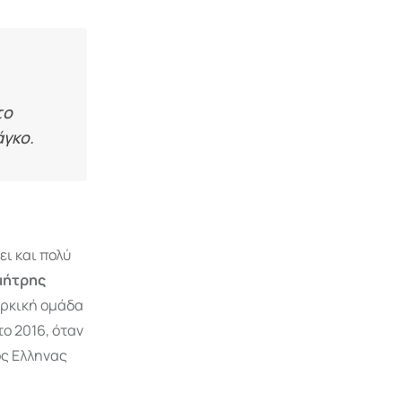
το
άγκο.
ει και πολύ
μήτρης
υρκική ομάδα
ο 2016, όταν
ος Ελληνας