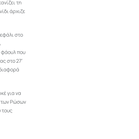
κανίζει τη
νίδι άρχιζε
κεφάλι στο
Α
α φάουλ που
ας στο 27′
η διαφορά
κέ για να
9 των Ρώσων
υ τους