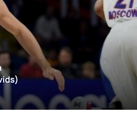
η
vids)