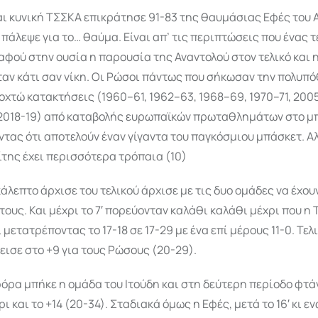
αι κυνική ΤΣΣΚΑ επικράτησε 91-83 της θαυμάσιας Εφές του 
 πάλεψε για το… θαύμα. Είναι απ’ τις περιπτώσεις που ένας τ
 αφού στην ουσία η παρουσία της Αναντολού στον τελικό και η
ταν κάτι σαν νίκη. Οι Ρώσοι πάντως που σήκωσαν την πολυπ
οχτώ κατακτήσεις (1960–61, 1962–63, 1968–69, 1970–71, 200
, 2018-19) από καταβολής ευρωπαϊκών πρωταθλημάτων στο μ
τας ότι αποτελούν έναν γίγαντα του παγκόσμιου μπάσκετ. Α
της έχει περισσότερα τρόπαια (10)
άλεπτο άρχισε του τελικού άρχισε με τις δυο ομάδες να έχο
 τους. Και μέχρι το 7′ πορεύονταν καλάθι καλάθι μέχρι που η
 μετατρέποντας το 17-18 σε 17-29 με ένα επί μέρους 11-0. Τελ
εισε στο +9 για τους Ρώσους (20-29).
φόρα μπήκε η ομάδα του Ιτούδη και στη δεύτερη περίοδο φτά
ι και το +14 (20-34). Σταδιακά όμως η Εφές, μετά το 16′ κι ε