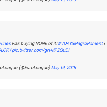
Hines
was buying NONE of it!
#7DAYSMagicMoment
|
LORY
pic.twitter.com/grvMPZQuE1
roLeague (@EuroLeague)
May 19, 2019