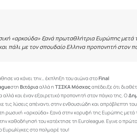
σική «αρκούδα» ξανά πρωταθλήτρια Ευρώπης μετά 
και πάλι με τον σπουδαίο Ελληνα προπονητή στον π
θησε να κάνει την… έκπληξη του αιώνα στο
Final
ague
στη
Βιτόρια
αλλά η
ΤΣΣΚΑ Μόσχας
απέδειξε ότι διαθέτ
 αλλά και έναν εξαιρετικό προπονητή στον πάγκο της. Ο
Δη
κε τις λύσεις απέναντι στην ενθουσιώδη και απρόβλεπτη το
τη ρωσική «αρκούδα» ξανά στην κορυφή της Ευρώπης μετά τ
 την καθοδήγησή του κατέκτησε τη Euroleague. Εγινε ο πρώτ
ο Ευρωλίγκες στο παλμαρέ του!