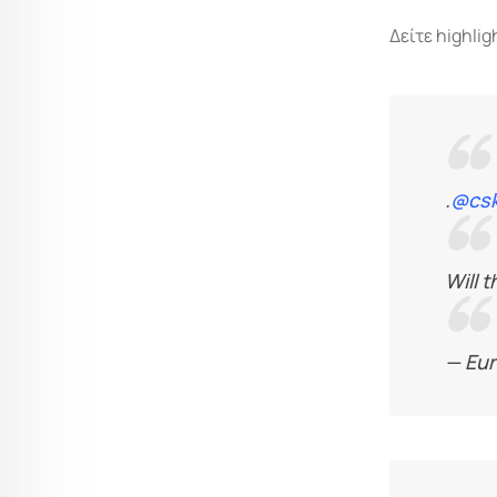
Δείτε highlig
.
@csk
Will 
— Eu