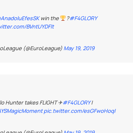
AnadoluEfesSK
win the
?
#F4GLORY
witter.com/BVntUYDFlt
roLeague (@EuroLeague)
May 19, 2019
lo Hunter takes FLIGHT ✈
#F4GLORY
I
YSMagicMoment
pic.twitter.com/esGFwoHoqI
roLeague (@EuroLeague)
May 19, 2019