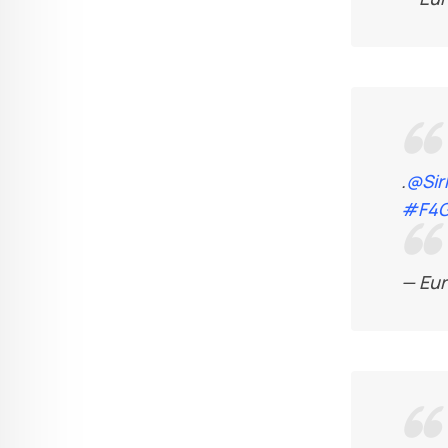
.
@Sir
#F4G
— Eu