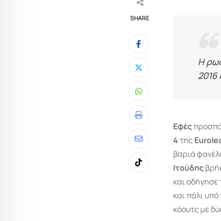
SHARE
Η ρω
2016 
Whatsapp
Print
Εφές
προσπά
4
της
Eurole
Share
βαριά φανέλα
via
Ιτούδης
βρή
Tiktok
Email
και οδήγησε 
και πάλι υπό
κόουτς με δύ