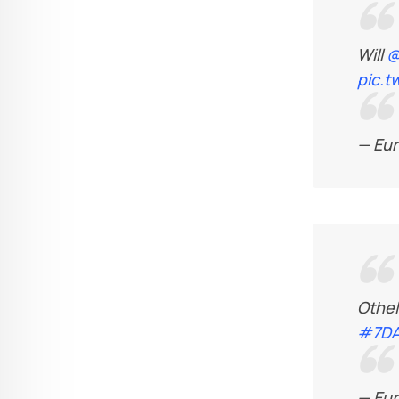
Will
@
pic.t
— Eu
Othel
#7DA
— Eu