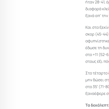
ήταν 28-41, 
διαφορά κλεί
ξανά απ’ την
Και στο ξεκί
σκορ (45-44)
αφυπνίστηκε
έδωσε τη δυν
στο +11 (52-
στους έξι πό
Στο τέταρτο 
μην δώσει στ
στο 35′ (71-
ξαναέφερε σ
Τα δεκάλεπ