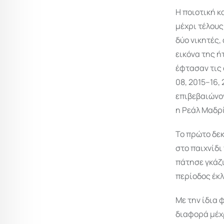
Η ποιοτική κ
μέχρι τέλους
δύο νικητές,
εικόνα της ή
έφτασαν τις 
08, 2015–16
επιβεβαιώνον
η Ρεάλ Μαδρί
To πρώτο δεκ
στο παιχνίδι
πάτησε γκάζι
περίοδος έκλ
Με την ίδια 
διαφορά μέχρ