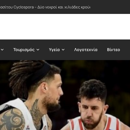
α τις πρόωρες συντάξεις – Οι εργοδότες ζητούν την κατάργηση της «σύ
Τουρισμός
Υγεία
Λογοτεχνία
Βίντεο