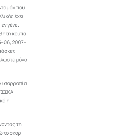
Αταμάν που
ελικός έχει
 εν γένει
όθητη κούπα,
5–06, 2007–
πάσκετ
λλωστε μόνο
υν ισορροπία
 ΤΣΣΚΑ
ικά η
νοντας τη
νώ το σκορ