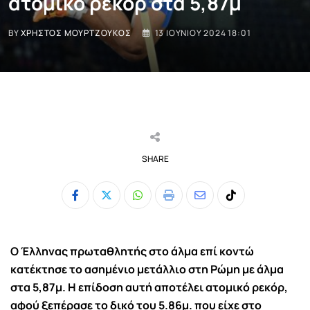
ατομικό ρεκόρ στα 5,87μ
BY
ΧΡΉΣΤΟΣ ΜΟΥΡΤΖΟΎΚΟΣ
13 ΙΟΥΝΊΟΥ 2024 18:01
SHARE
Whatsapp
Print
Share
Tiktok
via
Email
Ο Έλληνας πρωταθλητής στο άλμα επί κοντώ
κατέκτησε το ασημένιο μετάλλιο στη Ρώμη με άλμα
στα 5,87μ. Η επίδοση αυτή αποτέλει ατομικό ρεκόρ,
αφού ξεπέρασε το δικό του 5.86μ. που είχε στο