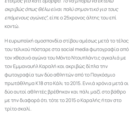
έτοιμος για κάτι όμορφο. Το να μπορώ να εκτελώ
ακριβώς όπως θέλω είναι πολύ σημαντικό για τους
επόμενους αγώνες
”, είπε ο 25χρονος άλτης του επί
κοντώ.
Η ευρωπαϊκή ομοσπονδία στίβου αμέσως μετά το τέλος
του τελικού πόσταρε στα social media φωτογραφία από
τον χθεσινό αγώνα του Μόντο Ντουπλάντις αγκαλιά με
τον Εμμανουήλ Καραλή και ακριβώς δίπλα την
φωτογραφία των δύο αθλητών από το Παγκόσμιο
πρωτάθλημα Κ18 στο Κάλι το 2015. Εννιά χρόνια μετά οι
δύο αυτοί αθλητές βρέθηκαν και πάλι μαζί στο βάθρο
με την διαφορά ότι τότε το 2015 ο Καραλής ήταν στο
τρίτο σκαλί.