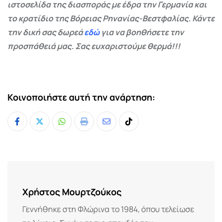
ιστοσελίδα της διασποράς με έδρα την Γερμανία και
το κρατίδιο της Βόρειας Ρηνανίας-Βεστφαλίας. Κάντε
την δική σας δωρεά
εδώ
για να βοηθήσετε την
προσπάθειά μας. Σας ευχαριστούμε θερμά!!!
Κοινοποιήστε αυτή την ανάρτηση:
Whatsapp
Print
Share
Tiktok
via
Email
Χρήστος Μουρτζούκος
Γεννήθηκε στη Φλώρινα το 1984, όπου τελείωσε