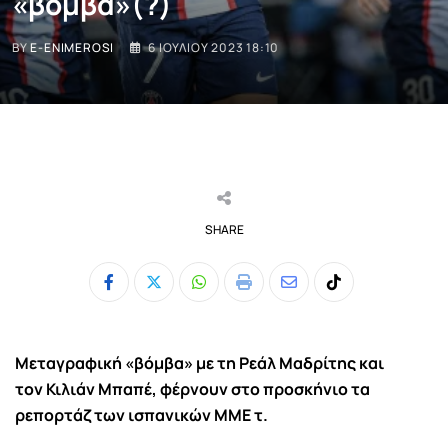
«βόμβα»(?)
BY
E-ENIMEROSI
6 ΙΟΥΛΊΟΥ 2023 18:10
SHARE
Whatsapp
Print
Share
Tiktok
via
Email
Μεταγραφική «βόμβα» με τη Ρεάλ Μαδρίτης και
τον Κιλιάν Μπαπέ, φέρνουν στο προσκήνιο τα
ρεπορτάζ των ισπανικών ΜΜΕ τ.