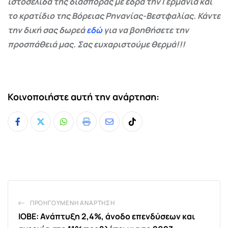
ιστοσελίδα της διασποράς με έδρα την Γερμανία και
το κρατίδιο της Βόρειας Ρηνανίας-Βεστφαλίας. Κάντε
την δική σας δωρεά
εδώ
για να βοηθήσετε την
προσπάθειά μας. Σας ευχαριστούμε θερμά!!!
Κοινοποιήστε αυτή την ανάρτηση:
Whatsapp
Print
Share
Tiktok
via
Email
ΠΡΟΗΓΟΎΜΕΝΗ ΑΝΆΡΤΗΣΗ
ΙΟΒΕ: Ανάπτυξη 2,4%, άνοδο επενδύσεων και