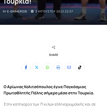
Τουρκία!
BY
E-ENIMEROSI
3 ΑΥΓΟΎΣΤΟΥ 2023 22:57
SHARE
Whatsapp
Print
Share
Tiktok
via
Email
Ο Αρίωνας Κολιτσόπουλος
έγινε
Παγκόσμιος
Πρωταθλητής Πάλης σήμερα μέσα στην
Τουρκία.
Στην κατηγορία των 71 κιλών ελληνορωμαϊκής και σε