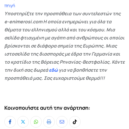
πηγή
Υποστηρίξτε την προσπάθεια των συντελεστών της
e-enimerosi.com Η οποία ενημερώνει για όλα τα
θέματα του ελληνισμού αλλά και του κόσμου. Μια
σελίδα φτιαγμένη με αγάπη από ανθρώπους οι οποίοι
βρίσκονται σε διάφορα σημεία της Ευρώπης. Μιας
ιστοσελίδα της διασποράς με έδρα την Γερμανία και
το κρατίδιο της Βόρειας Ρηνανίας-Βεστφαλίας. Κάντε
την δική σας δωρεά
εδώ
για να βοηθήσετε την
προσπάθειά μας. Σας ευχαριστούμε θερμά!!!
Κοινοποιήστε αυτή την ανάρτηση:
Whatsapp
Print
Share
Tiktok