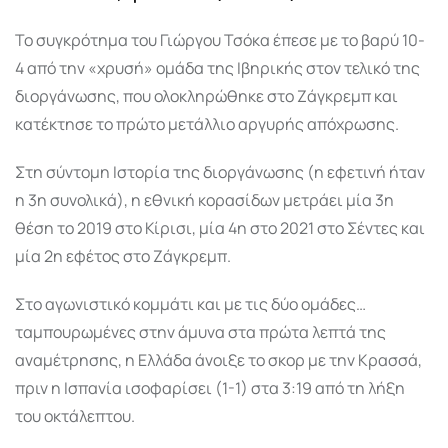
Το συγκρότημα του Γιώργου Τσόκα έπεσε με το βαρύ 10-
4 από την «χρυσή» ομάδα της Ιβηρικής στον τελικό της
διοργάνωσης, που ολοκληρώθηκε στο Ζάγκρεμπ και
κατέκτησε το πρώτο μετάλλιο αργυρής απόχρωσης.
Στη σύντομη Ιστορία της διοργάνωσης (η εφετινή ήταν
η 3η συνολικά), η εθνική κορασίδων μετράει μία 3η
θέση το 2019 στο Κίρισι, μία 4η στο 2021 στο Σέντες και
μία 2η εφέτος στο Ζάγκρεμπ.
Στο αγωνιστικό κομμάτι και με τις δύο ομάδες…
ταμπουρωμένες στην άμυνα στα πρώτα λεπτά της
αναμέτρησης, η Ελλάδα άνοιξε το σκορ με την Κρασσά,
πριν η Ισπανία ισοφαρίσει (1-1) στα 3:19 από τη λήξη
του οκτάλεπτου.