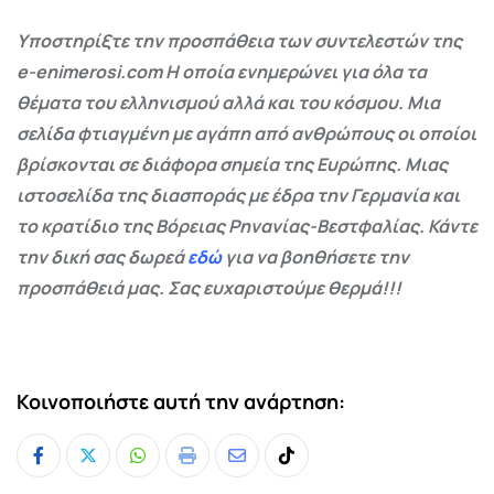
Υποστηρίξτε την προσπάθεια των συντελεστών της
e-enimerosi.com Η οποία ενημερώνει για όλα τα
θέματα του ελληνισμού αλλά και του κόσμου. Μια
σελίδα φτιαγμένη με αγάπη από ανθρώπους οι οποίοι
βρίσκονται σε διάφορα σημεία της Ευρώπης. Μιας
ιστοσελίδα της διασποράς με έδρα την Γερμανία και
το κρατίδιο της Βόρειας Ρηνανίας-Βεστφαλίας. Κάντε
την δική σας δωρεά
εδώ
για να βοηθήσετε την
προσπάθειά μας. Σας ευχαριστούμε θερμά!!!
Κοινοποιήστε αυτή την ανάρτηση:
Whatsapp
Print
Share
Tiktok