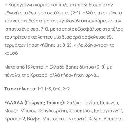
Η Καραγιάννη χάρισε και πάλι το προβάδισμα στην
εθνική στο δεύτερο οκτάλεπτο (2-1), αλλά στη συνέχεια
το «νεκρό» διάστημα της «γαλανόλευκης» χάρισε στην
Ισπανία ένα σερί 7-0, με το οποίο εξασφάλισε στο τέλος
του τρίτου οκταλέπτου μία διαφορά ασφαλείας έξι
τερμάτων (προηγήθηκε με 8-2), «κλειδώνοντας» το
χρυσό.
Μετά από 13 λεπτά, η Ελλάδα βρήκε δίχτυα (3-8) με
πέναλτι της Κρασσά, αλλά πλέον ήταν αργά…
Τα οκτάλεπτα:
1-1, 1-3, 0-4, 2-2
ΕΛΛΑΔΑ (Γιώργος Τσόκας):
Σαλέχ – Γανίμη, Κεπενού,
Μούζη, Μπίκου, Κουνδουράκη, Σταυρίδου, Καραγιάννη 1,
Κρασσά 2, Βάλβη, Μπιτσάκου, Ντούλη 1, Χέλμη, Λουπάκη.