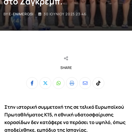
στο Ζάγκρεμπ.
BY
E-ENIMEROSI
30 ΙΟΥΝΊΟΥ 2023 23:46
SHARE
Whatsapp
Print
Share
Tiktok
via
Email
Στην ιστορική συμμετοχή της σε τελικό Ευρωπαϊκού
Πρωταθλήματος Κ15, η εθνική υδατοσφαίρισης
κορασίδων δεν κατάφερε να περάσει το υψηλό, όπως
αποδείχθηκε, εμπόδιο της Ισπανίας.