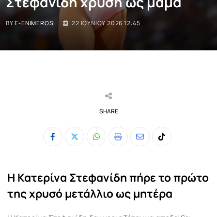
Στεφανίδη χρυσή ως μαμά
BY
E-ENIMEROSI
22 ΙΟΥΝΊΟΥ 2026 12:45
SHARE
Whatsapp
Print
Share
Tiktok
via
Email
Η Κατερίνα Στεφανίδη πήρε το πρώτο
της χρυσό μετάλλιο ως μητέρα