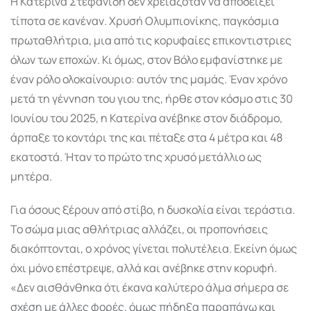
Η Κατερίνα Στεφανίδη δεν χρειαζόταν να αποδείξει
τίποτα σε κανέναν. Χρυσή Ολυμπιονίκης, παγκόσμια
πρωταθλήτρια, μια από τις κορυφαίες επικοντιστριες
όλων των εποχών. Κι όμως, στον Βόλο εμφανίστηκε με
έναν ρόλο ολοκαίνουριο: αυτόν της μαμάς. Έναν χρόνο
μετά τη γέννηση του γιου της, ήρθε στον κόσμο στις 30
Ιουνίου του 2025, η Κατερίνα ανέβηκε στον διάδρομο,
άρπαξε το κοντάρι της και πέταξε στα 4 μέτρα και 48
εκατοστά. Ήταν το πρώτο της χρυσό μετάλλιο ως
μητέρα.
Για όσους ξέρουν από στίβο, η δυσκολία είναι τεράστια.
Το σώμα μιας αθλήτριας αλλάζει, οι προπονήσεις
διακόπτονται, ο χρόνος γίνεται πολυτέλεια. Εκείνη όμως
όχι μόνο επέστρεψε, αλλά και ανέβηκε στην κορυφή.
«Δεν αισθάνθηκα ότι έκανα καλύτερο άλμα σήμερα σε
σχέση με άλλες φορές, όμως πήδηξα παραπάνω και