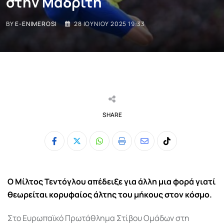
στην Μαδρίτη
BY
E-ENIMEROSI
28 ΙΟΥΝΊΟΥ 2025 19:33
SHARE
Whatsapp
Print
Share
Tiktok
via
Email
Ο Μίλτος Τεντόγλου απέδειξε για άλλη μια φορά γιατί
θεωρείται κορυφαίος άλτης του μήκους στον κόσμο.
Στο Ευρωπαϊκό Πρωτάθλημα Στίβου Ομάδων στη