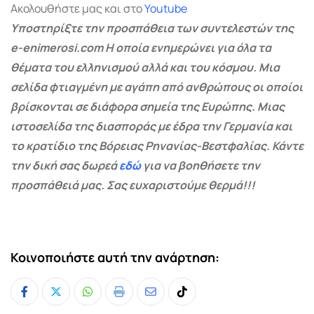
Ακολουθήστε μας και στο
Youtube
Υποστηρίξτε την προσπάθεια των συντελεστών της
e-enimerosi.com Η οποία ενημερώνει για όλα τα
θέματα του ελληνισμού αλλά και του κόσμου. Μια
σελίδα φτιαγμένη με αγάπη από ανθρώπους οι οποίοι
βρίσκονται σε διάφορα σημεία της Ευρώπης. Μιας
ιστοσελίδα της διασποράς με έδρα την Γερμανία και
το κρατίδιο της Βόρειας Ρηνανίας-Βεστφαλίας. Κάντε
την δική σας δωρεά
εδώ
για να βοηθήσετε την
προσπάθειά μας. Σας ευχαριστούμε θερμά!!!
Κοινοποιήστε αυτή την ανάρτηση:
Whatsapp
Print
Share
Tiktok