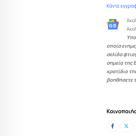
Κάντε εγγραφ
Ακο
Ακο
Υπο
οποία ενημε
σελίδα φτια
σημεία της 
κρατίδιο τη
βοηθήσετε τ
Κοινοποιήσ