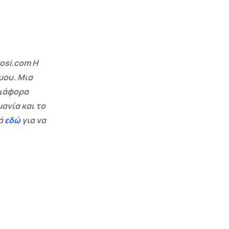
osi.com Η
μου. Μια
διάφορα
ανία και το
εά
εδώ
για να