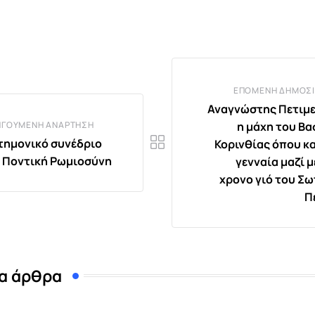
via
Email
ΕΠΌΜΕΝΗ ΔΗΜΟΣΊ
Αναγνώστης Πετιμε
ΗΓΟΎΜΕΝΗ ΑΝΆΡΤΗΣΗ
η μάχη του Βα
τημονικό συνέδριο
Κορινθίας όπου κα
ν Ποντική Ρωμιοσύνη
γενναία μαζί μ
χρονο γιό του Σ
Π
α άρθρα