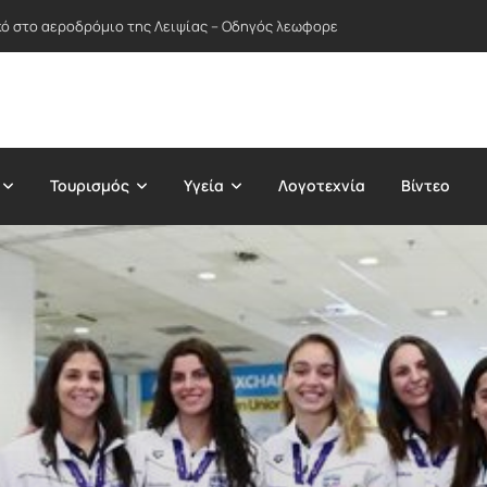
ικό στο αεροδρόμιο της Λειψίας – Οδηγός λεωφορείου απέτρεψε πιθανή
Τουρισμός
Υγεία
Λογοτεχνία
Βίντεο