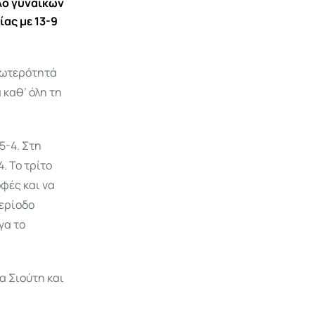
λο γυναικών
ας με 13-9
νωτερότητά
καθ’ όλη τη
5-4. Στη
. Το τρίτο
οφές και να
περίοδο
γα το
α Σιούτη και