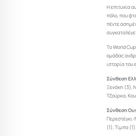
Η επιτυχία α
πόλο, που φτ
πέντε ασημέν
συγκαταλέγε
Το World Cup
ομάδας ανδρ
ιστορία του 
Σύνθεση Ελ
Ξενάκη (3), 
Τζούρκα, Κου
Σύνθεση Ου
Περεστέγκι-Ν
(1), Τίμπα (1)