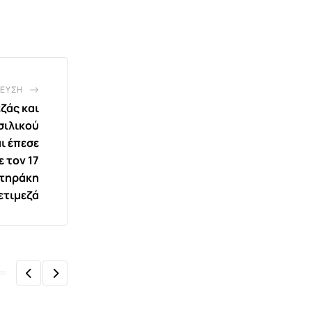
ΕΥΣΗ
ζάς και
σιλικού
ι έπεσε
ε τον 17
ωτηράκη
ετιμεζά