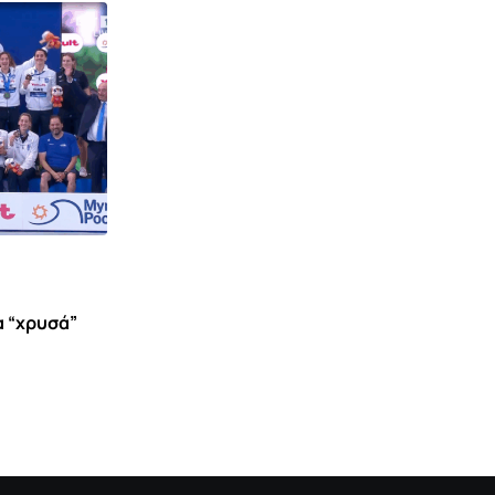
α “χρυσά”