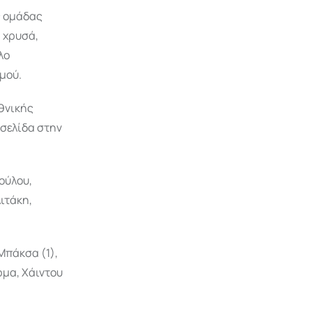
ς ομάδας
α χρυσά,
λο
μού.
Εθνικής
σελίδα στην
πούλου,
λιτάκη,
 Μπάκσα (1),
ρμα, Χάιντου