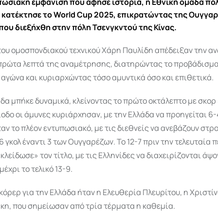
πωσιακή εμφάνιση που άφησε ιστορία, η Εθνική ομάδα πό
 κατέκτησε το World Cup 2025, επικρατώντας της Ουγγαρί
 που διεξήχθη στην πόλη Τσενγκντού της Κίνας.
 του ομοσπονδιακού τεχνικού Χάρη Παυλίδη απέδειξαν την α
 πρώτα λεπτά της αναμέτρησης, διατηρώντας το προβάδισμα 
 αγώνα και κυριαρχώντας τόσο αμυντικά όσο και επιθετικά.
δα μπήκε δυναμικά, κλείνοντας το πρώτο οκτάλεπτο με σκορ 
οδο οι άμυνες κυριάρχησαν, με την Ελλάδα να προηγείται 6-4
αν το πλέον εντυπωσιακό, με τις διεθνείς να ανεβάζουν στρ
6 γκολ έναντι 3 των Ουγγαρέζων. Το 12-7 πριν την τελευταία 
κλείδωσε» τον τίτλο, με τις Ελληνίδες να διαχειρίζονται άψο
έχρι το τελικό 13-9.
όρερ για την Ελλάδα ήταν η Ελευθερία Πλευρίτου, η Χριστίν
κη, που σημείωσαν από τρία τέρματα η καθεμία.