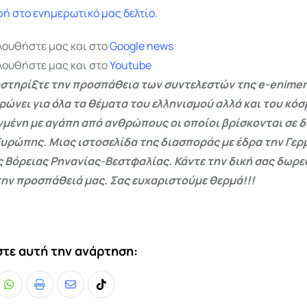
ή στο ενημερωτικό μας δελτίο.
λουθήστε μας και στο
Google
news
λουθήστε μας και στο
Youtube
στηρίξτε την προσπάθεια των συντελεστών της e-enimer
ρώνει για όλα τα θέματα του ελληνισμού αλλά και του κόσ
γμένη με αγάπη από ανθρώπους οι οποίοι βρίσκονται σε 
Ευρώπης. Μιας ιστοσελίδα της διασποράς με έδρα την Γερμ
ς Βόρειας Ρηνανίας-Βεστφαλίας. Κάντε την δική σας δωρ
ην προσπάθειά μας. Σας ευχαριστούμε θερμά!!!
τε αυτή την ανάρτηση:
Whatsapp
Print
Share
Tiktok