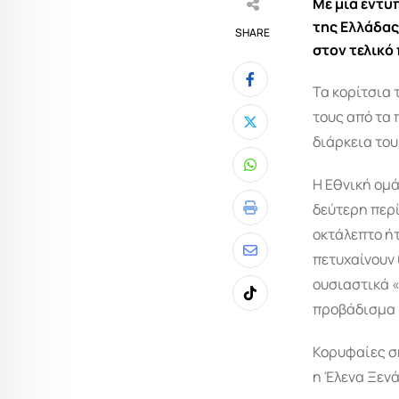
Με μια εντυ
της Ελλάδας
SHARE
στον τελικό
Τα κορίτσια
τους από τα
διάρκεια του
Whatsapp
Η Εθνική ομά
δεύτερη περί
Print
οκτάλεπτο ήτ
πετυχαίνουν 
Share
ουσιαστικά «
via
Tiktok
προβάδισμα μ
Email
Κορυφαίες σκ
η Έλενα Ξενά