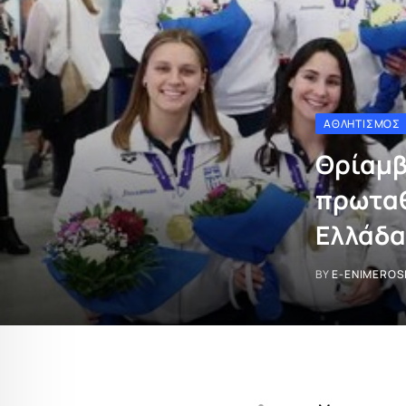
ΑΘΛΗΤΙΣΜΌΣ
Θρίαμβ
πρωταθ
Ελλάδα
BY
E-ENIMEROS