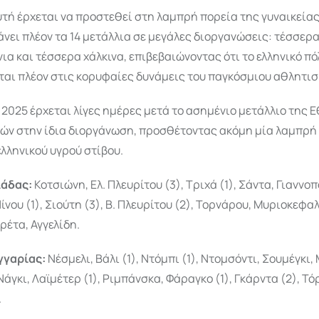
υτή έρχεται να προστεθεί στη λαμπρή πορεία της γυναικεία
άνει πλέον τα 14 μετάλλια σε μεγάλες διοργανώσεις: τέσσερ
ια και τέσσερα χάλκινα, επιβεβαιώνοντας ότι το ελληνικό πό
ται πλέον στις κορυφαίες δυνάμεις του παγκόσμιου αθλητισ
 2025 έρχεται λίγες ημέρες μετά το ασημένιο μετάλλιο της 
ών στην ίδια διοργάνωση, προσθέτοντας ακόμη μία λαμπρή 
ελληνικού υγρού στίβου.
λάδας:
Κοτσιώνη, Ελ. Πλευρίτου (3), Τριχά (1), Σάντα, Γιαννο
Νίνου (1), Σιούτη (3), Β. Πλευρίτου (2), Τορνάρου, Μυριοκεφα
ρέτα, Αγγελίδη.
γγαρίας:
Νέσμελι, Βάλι (1), Ντόμπι (1), Ντομσόντι, Σουμέγκι,
άγκι, Λαϊμέτερ (1), Ριμπάνσκα, Φάραγκο (1), Γκάρντα (2), Τό
.