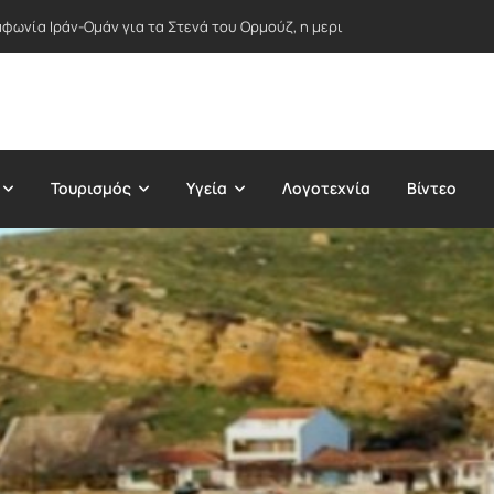
φωνία Ιράν-Ομάν για τα Στενά του Ορμούζ, η μερική άρση κυρώσεων απ
Τουρισμός
Υγεία
Λογοτεχνία
Βίντεο