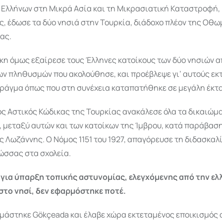
ν Ελλήνων στη Μικρά Ασία και τη Μικρασιατική Καταστροφή,
, έδωσε τα δύο νησιά στην Τουρκία, διάδοχο πλέον της Οθ
ας.
κη όμως εξαίρεσε τους Έλληνες κατοίκους των δύο νησιών α
ν πληθυσμών που ακολούθησε, και προέβλεψε γι’ αυτούς εκ
πράγμα όπως που στη συνέχεια καταπατήθηκε σε μεγάλη έκτ
έος Αστικός Κώδικας της Τουρκίας ανακάλεσε όλα τα δικαιώμ
 μεταξύ αυτών και των κατοίκων της Ίμβρου, κατά παράβασ
 Λωζάννης. Ο Νόμος 1151 του 1927, απαγόρευσε τη διδασκαλ
ώσσας στα σχολεία.
για ύπαρξη τοπικής αστυνομίας, ελεγχόμενης από την ελ
στο νησί, δεν εφαρμόστηκε ποτέ.
μάστηκε Gökçeada και έλαβε χώρα εκτεταμένος εποικισμός 