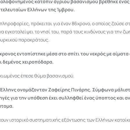
ολοφονημένος κατόπιν άγριου βασανισμού βρέθηκε ένας
τελευταίων Ελλήνων της Ίμβρου.
ληροφορίες, πρόκειται για έναν 86χρονο, ο οποίος ζούσε στ
α εγκαταλείψει το νησί του, παρά τους κινδύνους για την ζω
ουρκικού παρακράτους.
χρονος εντοπίστηκε μέσα στο σπίτι του νεκρός με αίματα
 δεμένος χειροπόδαρα.
ικιωμένος έπεσε θύμα βασανισμού.
Έλληνς ονομάζονταν Ζαφείρης Πινάρης. Σύμφωνα μάλιστ
ηγές για την υπόθεση έχει συλληφθεί ένας ύποπτος και α
άτομα.
χουν ιστορικό συστηματικής εξόντωσης των Ελλήνων κατοίκ