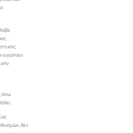
ύο
έλαβε
δος,
κητικής
ν εγγύησιν
ικήν
ς άνω
ελεί.
ίας
ηθυσμών, δεν