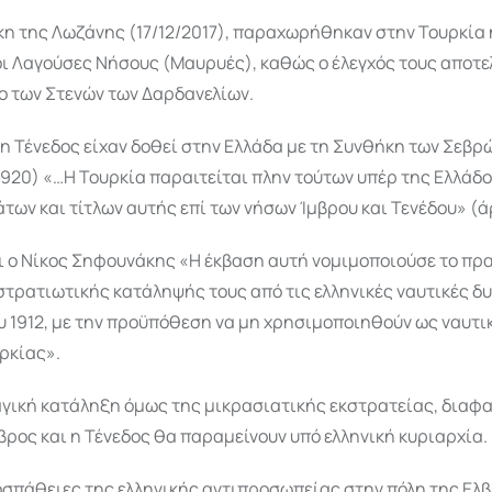
η της Λωζάνης (17/12/2017), παραχωρήθηκαν στην Τουρκία η
οι Λαγούσες Νήσους (Μαυρυές), καθώς ο έλεγχός τους αποτελ
χο των Στενών των Δαρδανελίων.
 η Τένεδος είχαν δοθεί στην Ελλάδα με τη Συνθήκη των Σεβρ
920) «…Η Τουρκία παραιτείται πλην τούτων υπέρ της Ελλάδο
των και τίτλων αυτής επί των νήσων Ίμβρου και Τενέδου» (ά
 ο Νίκος Σηφουνάκης «Η έκβαση αυτή νομιμοποιούσε το πρ
στρατιωτικής κατάληψής τους από τις ελληνικές ναυτικές δυ
 1912, με την προϋπόθεση να μη χρησιμοποιηθούν ως ναυτι
ρκίας».
γική κατάληξη όμως της μικρασιατικής εκστρατείας, διαφα
βρος και η Τένεδος θα παραμείνουν υπό ελληνική κυριαρχία.
σπάθειες της ελληνικής αντιπροσωπείας στην πόλη της Ελβ