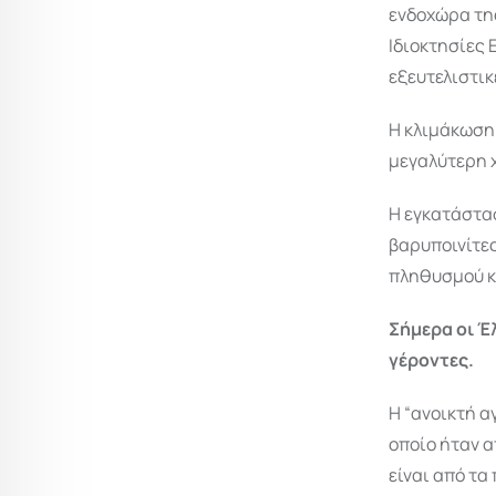
ενδοχώρα τη
Ιδιοκτησίες 
εξευτελιστικ
Η κλιμάκωση 
μεγαλύτερη 
Η εγκατάστασ
βαρυποινίτες
πληθυσμού κα
Σήμερα οι Έ
γέροντες.
Η “ανοικτή α
οποίο ήταν α
είναι από τα