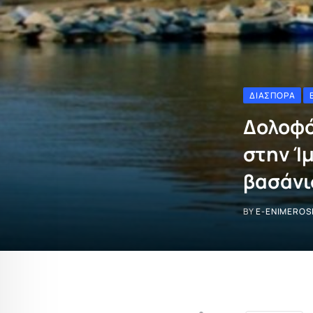
ΔΙΑΣΠΟΡΆ
Δολοφό
στην Ί
βασάνι
BY
E-ENIMEROS