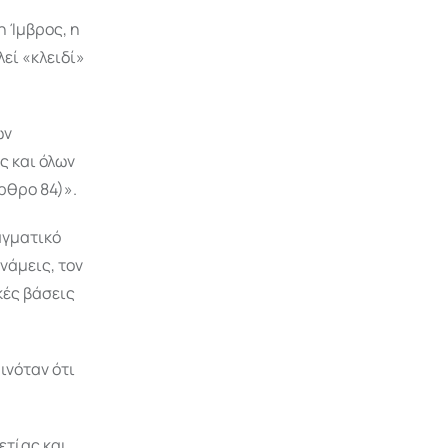
 Ίμβρος, η
εί «κλειδί»
ών
ς και όλων
ρθρο 84)».
αγματικό
νάμεις, τον
κές βάσεις
ινόταν ότι
ετίας και