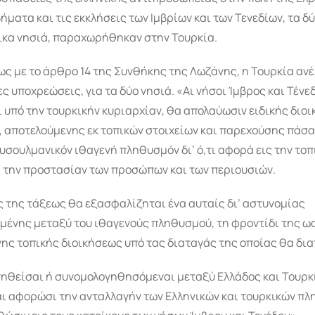
ήματα και τις εκκλήσεις των Ιμβρίων και των Τενεδίων, τα δ
τικα νησιά, παραχωρήθηκαν στην Τουρκία.
ς με το άρθρο 14 της Συνθήκης της Λωζάνης, η Τουρκία αν
ς υποχρεώσεις, για τα δύο νησιά. «Αι νήσοι Ίμβρος και Τένε
υπό την τουρκικήν κυριαρχίαν, θα απολαύωσιν ειδικής διοι
 αποτελούμενης εκ τοπικών στοιχείων και παρεχούσης πάσα
ουσουλμανικόν ιθαγενή πληθυσμόν δι’ ό,τι αφορά εις την τοπ
ι την προστασίαν των προσώπων και των περιουσιών.
 της τάξεως θα εξασφαλίζηται ένα αυταίς δι’ αστυνομίας
μένης μεταξύ του ιθαγενούς πληθυσμού, τη φροντίδι της ω
ς τοπικής διοικήσεως υπό τας διαταγάς της οποίας θα διατ
γηθείσαι ή συνομολογηθησόμεναι μεταξύ Ελλάδος και Τουρκ
αι αφορώσι την ανταλλαγήν των Ελληνικών και τουρκικών πλ