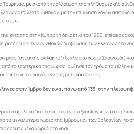
ς Τουρκίας, με σκοπό την αλλοίωση της πληθυσμιακής σύνθ
Ελλήνων απαλλοτριώθηκαν, με την επίκληση λόγων ασφαλεία
ές τιμές.
της έντασης στην Κύπρο τη δεκαετία του 1960, επέφερε ακό
χειροτέρευση των συνθηκών διαβίωσης των Ελλήνων στο νησ
η μιας “ανοικτής φυλακής” (δίπλα στο χωριό Σχοινούδι) για
 από το εσωτερικό της χώρας, αύξησε τον τρόμο του ελληνι
ι επέτεινε το φαινόμενο της μετανάστευσης.
λληνες στην Ίμβρο δεν είναι πάνω από 135, στην πλειοψηφ
γροτική φυλακή” χτίστηκε στο χωριό Şirinköy, κοντά στο Σχοιν
πό τα μεγαλύτερα χωριά της Ίμβρου και των Βαλκανίων, το 
 πιο ερειπωμένα χωριά στο νησί.