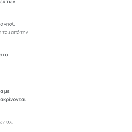
 εκ των
ο νησί.
ή του από την
 στο
α με
νακρίνονται
ων του