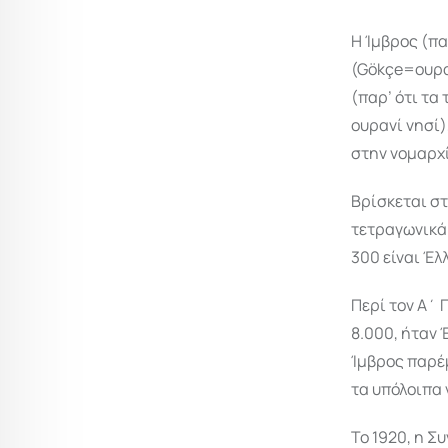
Η Ίμβρος (πα
(Gökçe=ουρα
(παρ’ ότι τα
ουρανί νησί),
στην νομαρχ
Βρίσκεται στ
τετραγωνικά 
300 είναι Έλ
Περί τον Α΄ 
8.000, ήταν 
Ίμβρος παρέμ
τα υπόλοιπα 
Το 1920, η 