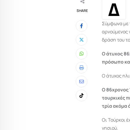
Δ
SHARE
Σύμφωνα με π
αρνούμενος ν
δράση του τ
Ο άτυχος 86
Whatsapp
πρόσωπο και
Print
Ο άτυχος ηλ
Share
Ο 86χρονος 
via
τουρκικές π
Tiktok
Email
τρία ακόμα 
Οι Τούρκοι έ
νησιού.