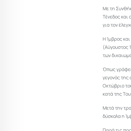
Με τη Συνθήκ
Τένεδος και 
για τον έλεγ
Η Ίμβρος και
(Αύγουστος 1
των δικαιωμά
Όπως γράφει
γεγονός της 
Οκτώβριο του
κατά της Του
Μετά την τρα
δύσκολα η Ίμ
Παρά τις προ