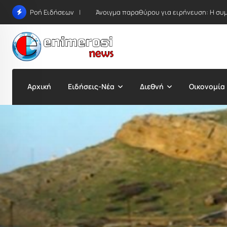
Skip
Άνοιγμα παραθύρου για ειρήνευση: Η συμ
Ροή Ειδήσεων
to
content
Αρχική
Ειδήσεις-Νέα
Διεθνή
Οικονομία