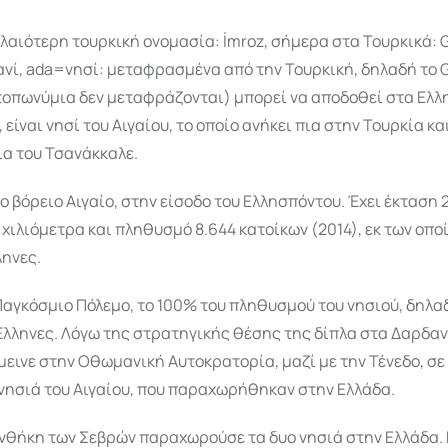
λαιότερη τουρκική ονομασία: İmroz, σήμερα στα Τουρκικά:
νί, ada=νησί: μεταφρασμένα από την Τουρκική, δηλαδή το 
 τοπωνύμια δεν μεταφράζονται) μπορεί να αποδοθεί στα Ελλ
 είναι νησί του Αιγαίου, το οποίο ανήκει πια στην Τουρκία κα
ία του Τσανάκκαλε.
ο βόρειο Αιγαίο, στην είσοδο του Ελλησπόντου. Έχει έκταση 
χιλιόμετρα και πληθυσμό 8.644 κατοίκων (2014), εκ των οπο
ληνες.
Παγκόσμιο Πόλεμο, το 100% του πληθυσμού του νησιού, δηλα
Έλληνες. Λόγω της στρατηγικής θέσης της δίπλα στα Δαρδαν
εινε στην Οθωμανική Αυτοκρατορία, μαζί με την Τένεδο, σε
νησιά του Αιγαίου, που παραχωρήθηκαν στην Ελλάδα.
Συνθήκη των Σεβρών παραχωρούσε τα δυο νησιά στην Ελλάδα.