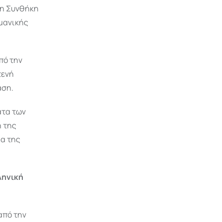
 η Συνθήκη
ωμανικής
πό την
τενή
αση.
ατα των
η της
ία της
ληνική
από την