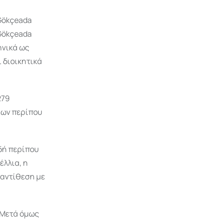
 Gökçeada
Gökçeada
ηνικά ως
ι διοικητικά
279
ίων περίπου
δή περίπου
έλλια, η
 αντίθεση με
 Μετά όμως