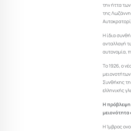
την ήττα τω
της Λωζάννης
Αυτοκρατορί
Η ίδια συνθή
ανταλλαγή τω
αυτονομία, 
Το 1926, ο ν
μειονοτήτων,
Συνθήκης της
ελληνικής γλ
Η πρόβλεψη 
μειονότητα 
Η Ίμβρος ονο