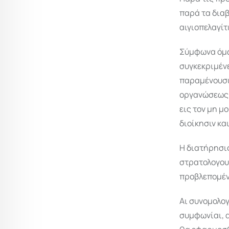
παρά τα διαβ
αιγιοπελαγί
Σύμφωνα όμω
συγκεκριμένε
παραμένουσι 
οργανώσεως,
εις τον μη μ
διοίκησιν κα
Η διατήρησις
στρατολογου
προβλεπομένη
Αι συνομολο
συμφωνίαι, 