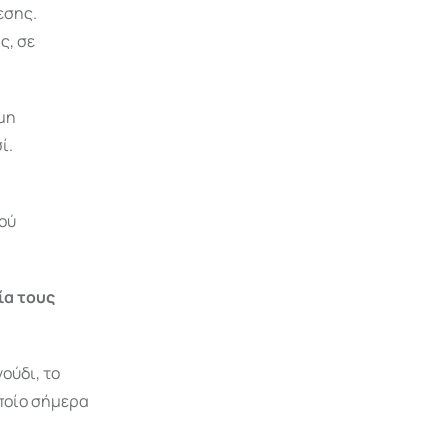
εσης.
ς, σε
μη
ί.
κού
ία τους
ούδι, το
οποίο σήμερα