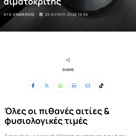
αιματοκρίτης
BY
E-ENIMEROSI
25 ΙΟΥΝΊΟΥ 2026 16:56
SHARE
Whatsapp
Print
Share
Tiktok
via
Email
Όλες οι πιθανές αιτίες &
φυσιολογικές τιμές
Έχεις κάνει μια γενική εξέταση αίματος και η τιμή του