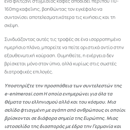
ένα φλιτζάνι στιγμιαίος καφές αποδίδει περίπου 110-
160mg καφεΐνης, βοηθώντας τον εγκέφαλο να
συντονίσει αποτελεσματικότερα τις κινήσεις και τη
σκέψη.
Συνδυάζοντας αυτές τις τροφές σε ένα ισορροπημένο
ημερήσιο πλάνο, μπορείτε να πείτε οριστικά αντίο στην
εξουθενωτική κούραση. Θυμηθείτε, η ενέργεια δεν
βρίσκεται μόνο στον ύπνο, αλλά κυρίως στις σωστές
διατροφικές επιλογές.
Υποστηρίξτε την προσπάθεια των συντελεστών της
e-enimerosi.com Η οποία ενημερώνει για όλα τα
θέματα του ελληνισμού αλλά και του κόσμου. Μια
σελίδα φτιαγμένη με αγάπη από ανθρώπους οι οποίοι
βρίσκονται σε διάφορα σημεία της Ευρώπης. Μιας
ιστοσελίδα της διασποράς με έδρα την Γερμανία και