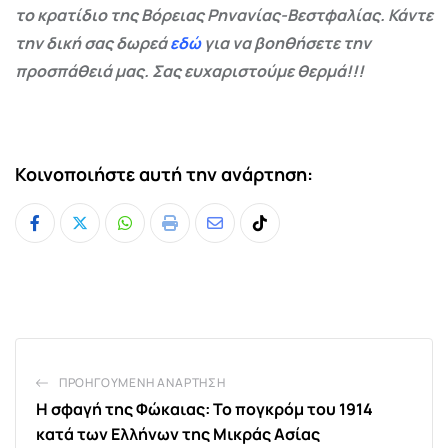
το κρατίδιο της Βόρειας Ρηνανίας-Βεστφαλίας. Κάντε
την δική σας δωρεά
εδώ
για να βοηθήσετε την
προσπάθειά μας. Σας ευχαριστούμε θερμά!!!
Κοινοποιήστε αυτή την ανάρτηση:
Whatsapp
Print
Share
Tiktok
via
Email
ΠΡΟΗΓΟΎΜΕΝΗ ΑΝΆΡΤΗΣΗ
Η σφαγή της Φώκαιας: Το πογκρόμ του 1914
κατά των Ελλήνων της Μικράς Ασίας