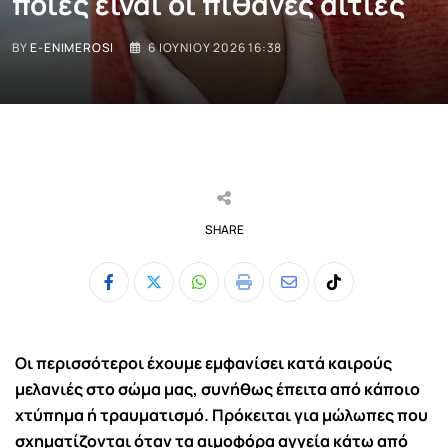
ποιες είναι οι πιθανές αιτίες
BY
E-ENIMEROSI
6 ΙΟΥΝΊΟΥ 2026 16:38
SHARE
Whatsapp
Print
Share
Tiktok
via
Email
Οι περισσότεροι έχουμε εμφανίσει κατά καιρούς
μελανιές στο σώμα μας, συνήθως έπειτα από κάποιο
χτύπημα ή τραυματισμό. Πρόκειται για μώλωπες που
σχηματίζονται όταν τα αιμοφόρα αγγεία κάτω από