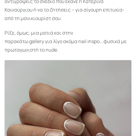
αντιγράψεις το σχέδιο που έκανε η Κατερίνα
Καινούργιου ή να το ζητήσεις – για σίγουρη επιτυχία-
από τη μανικιουρίστ σου.
Ρίξε, όμως, μια ματιά και στην
παρακάτω gallery για λίγο ακόμα nail inspo… φυσικά με
πρωταγωνιστή το nude.