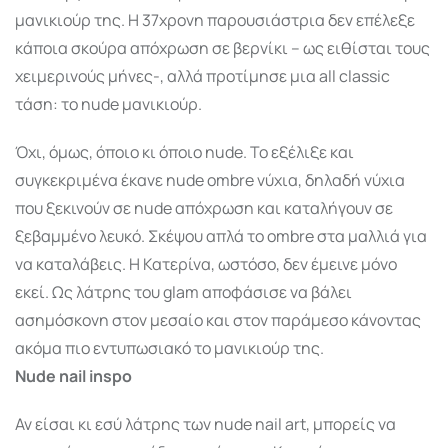
μανικιούρ της. Η 37χρονη παρουσιάστρια δεν επέλεξε
κάποια σκούρα απόχρωση σε βερνίκι – ως ειθίσται τους
χειμερινούς μήνες-, αλλά προτίμησε μια all classic
τάση: το nude μανικιούρ.
Όχι, όμως, όποιο κι όποιο nude. Το εξέλιξε και
συγκεκριμένα έκανε nude ombre νύχια, δηλαδή νύχια
που ξεκινούν σε nude απόχρωση και καταλήγουν σε
ξεβαμμένο λευκό. Σκέψου απλά το ombre στα μαλλιά για
να καταλάβεις. Η Κατερίνα, ωστόσο, δεν έμεινε μόνο
εκεί. Ως λάτρης του glam αποφάσισε να βάλει
ασημόσκονη στον μεσαίο και στον παράμεσο κάνοντας
ακόμα πιο εντυπωσιακό το μανικιούρ της.
Nude nail inspo
Αν είσαι κι εσύ λάτρης των nude nail art, μπορείς να