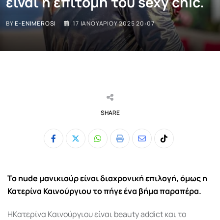
είναι η επιτομή του sexy chic.
BY
E-ENIMEROSI
17 ΙΑΝΟΥΑΡΊΟΥ 2025 20:07
SHARE
Whatsapp
Print
Share
Tiktok
via
Email
Το nude μανικιούρ είναι διαχρονική επιλογή, όμως η
Κατερίνα Καινούργιου το πήγε ένα βήμα παραπέρα.
ΗΚατερίνα Καινούργιου είναι beauty addict και το