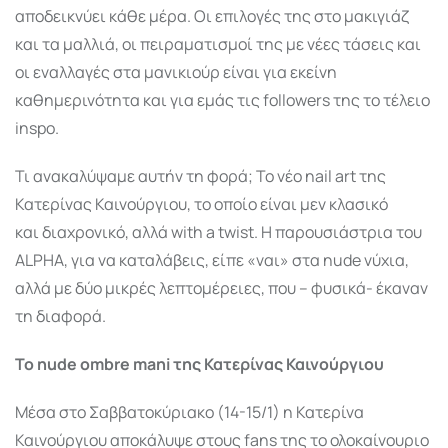
αποδεικνύει κάθε μέρα. Οι επιλογές της στο μακιγιάζ
και τα μαλλιά, οι πειραματισμοί της με νέες τάσεις και
οι εναλλαγές στα μανικιούρ είναι για εκείνη
καθημερινότητα και για εμάς τις followers της το τέλειο
inspo.
Τι ανακαλύψαμε αυτήν τη φορά; Το νέο nail art της
Κατερίνας Καινούργιου, το οποίο είναι μεν κλασικό
και διαχρονικό, αλλά with a twist. Η παρουσιάστρια του
ALPHA, για να καταλάβεις, είπε «ναι» στα nude νύχια,
αλλά με δύο μικρές λεπτομέρειες, που – φυσικά- έκαναν
τη διαφορά.
Το
nude
ombre
mani
της Κατερίνας Καινούργιου
Μέσα στο Σαββατοκύριακο (14-15/1) η Κατερίνα
Καινούργιου αποκάλυψε στους fans της το ολοκαίνουριο