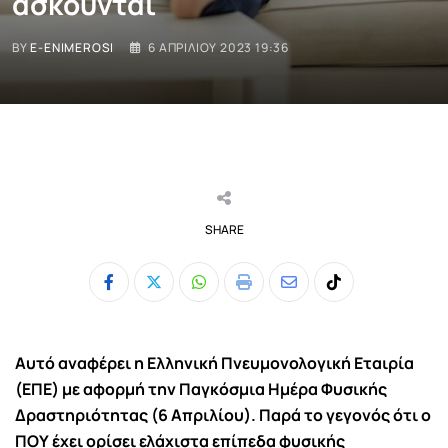
ασκούνται
BY
E-ENIMEROSI
6 ΑΠΡΙΛΊΟΥ 2023 19:36
SHARE
Whatsapp
Print
Share
Tiktok
via
Email
Αυτό αναφέρει η Ελληνική Πνευμονολογική Εταιρία
(ΕΠΕ) με αφορμή την Παγκόσμια Ημέρα Φυσικής
Δραστηριότητας (6 Απριλίου). Παρά το γεγονός ότι ο
ΠΟΥ έχει ορίσει ελάχιστα επίπεδα φυσικής