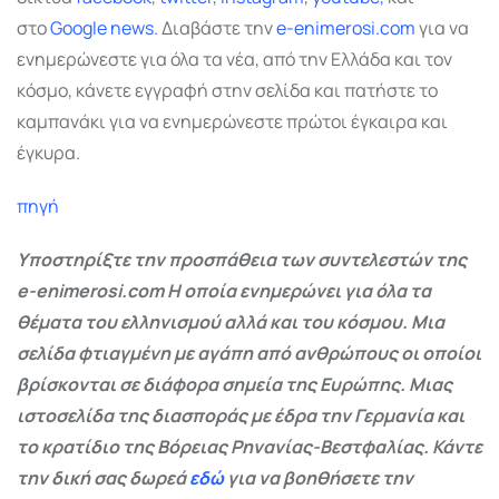
στο
Google
news.
Διαβάστε την
e-enimerosi.com
για να
ενημερώνεστε για όλα τα νέα, από την Ελλάδα και τον
κόσμο, κάνετε εγγραφή στην σελίδα και πατήστε το
καμπανάκι για να ενημερώνεστε πρώτοι έγκαιρα και
έγκυρα.
πηγή
Υποστηρίξτε την προσπάθεια των συντελεστών της
e-enimerosi.com Η οποία ενημερώνει για όλα τα
θέματα του ελληνισμού αλλά και του κόσμου. Μια
σελίδα φτιαγμένη με αγάπη από ανθρώπους οι οποίοι
βρίσκονται σε διάφορα σημεία της Ευρώπης. Μιας
ιστοσελίδα της διασποράς με έδρα την Γερμανία και
το κρατίδιο της Βόρειας Ρηνανίας-Βεστφαλίας. Κάντε
την δική σας δωρεά
εδώ
για να βοηθήσετε την