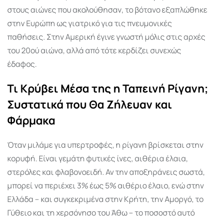
στους αιώνες που ακολούθησαν, το βότανο εξαπλώθηκε
στην Ευρώπη ως γιατρικό για τις πνευμονικές
παθήσεις. Στην Αμερική έγινε γνωστή μόλις στις αρχές
του 20ού αιώνα, αλλά από τότε κερδίζει συνεχώς
έδαφος.
Τι Κρύβει Μέσα της η Ταπεινή Ρίγανη;
Συστατικά που Θα Ζήλευαν και
Φάρμακα
Όταν μιλάμε για υπερτροφές, η ρίγανη βρίσκεται στην
κορυφή. Είναι γεμάτη φυτικές ίνες, αιθέρια έλαια,
στερόλες και φλαβονοειδή. Αν την αποξηράνεις σωστά,
μπορεί να περιέχει 3% έως 5% αιθέριο έλαιο, ενώ στην
Ελλάδα – και συγκεκριμένα στην Κρήτη, την Αμοργό, το
Γύθειο και τη χερσόνησο του Άθω – το ποσοστό αυτό