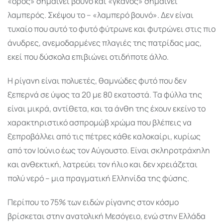
«όρος» σημαίνει βουνό και «γκάνος» σημαίνει
λαμπερός. Σκέψου το – «λαμπερό βουνό». Δεν είναι
τυχαίο που αυτό το φυτό φύτρωνε και φυτρώνει στις πιο
άνυδρες, ανεμοδαρμένες πλαγιές της πατρίδας μας,
εκεί που δύσκολα επιβιώνει οτιδήποτε άλλο.
Η ρίγανη είναι πολυετές, θαμνώδες φυτό που δεν
ξεπερνά σε ύψος τα 20 με 80 εκατοστά. Τα φύλλα της
είναι μικρά, αντίθετα, και τα άνθη της έχουν εκείνο το
χαρακτηριστικό ασπρομώβ χρώμα που βλέπεις να
ξεπροβάλλει από τις πέτρες κάθε καλοκαίρι, κυρίως
από τον Ιούνιο έως τον Αύγουστο. Είναι σκληροτράχηλη
και ανθεκτική, λατρεύει τον ήλιο και δεν χρειάζεται
πολύ νερό – μια πραγματική Ελληνίδα της φύσης.
Περίπου το 75% των ειδών ρίγανης στον κόσμο
βρίσκεται στην ανατολική Μεσόγειο, ενώ στην Ελλάδα