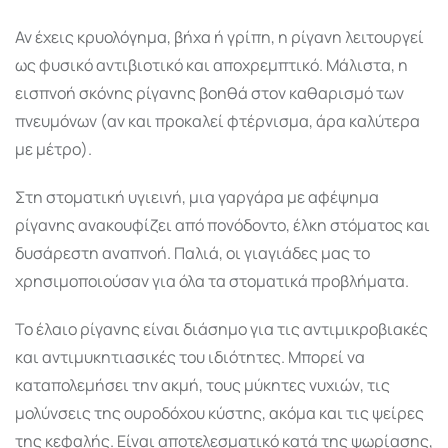
Αν έχεις κρυολόγημα, βήχα ή γρίπη, η ρίγανη λειτουργεί
ως φυσικό αντιβιοτικό και αποχρεμπτικό. Μάλιστα, η
εισπνοή σκόνης ρίγανης βοηθά στον καθαρισμό των
πνευμόνων (αν και προκαλεί φτέρνισμα, άρα καλύτερα
με μέτρο).
Στη στοματική υγιεινή, μια γαργάρα με αφέψημα
ρίγανης ανακουφίζει από πονόδοντο, έλκη στόματος και
δυσάρεστη αναπνοή. Παλιά, οι γιαγιάδες μας το
χρησιμοποιούσαν για όλα τα στοματικά προβλήματα.
Το έλαιο ρίγανης είναι διάσημο για τις αντιμικροβιακές
και αντιμυκητιασικές του ιδιότητες. Μπορεί να
καταπολεμήσει την ακμή, τους μύκητες νυχιών, τις
μολύνσεις της ουροδόχου κύστης, ακόμα και τις ψείρες
της κεφαλής. Είναι αποτελεσματικό κατά της ψωρίασης,