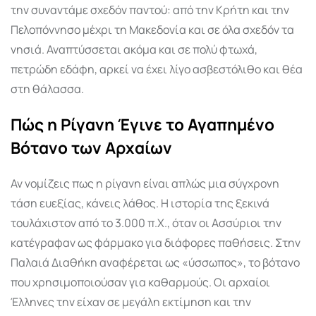
την συναντάμε σχεδόν παντού: από την Κρήτη και την
Πελοπόννησο μέχρι τη Μακεδονία και σε όλα σχεδόν τα
νησιά. Αναπτύσσεται ακόμα και σε πολύ φτωχά,
πετρώδη εδάφη, αρκεί να έχει λίγο ασβεστόλιθο και θέα
στη θάλασσα.
Πώς η Ρίγανη Έγινε το Αγαπημένο
Βότανο των Αρχαίων
Αν νομίζεις πως η ρίγανη είναι απλώς μια σύγχρονη
τάση ευεξίας, κάνεις λάθος. Η ιστορία της ξεκινά
τουλάχιστον από το 3.000 π.Χ., όταν οι Ασσύριοι την
κατέγραφαν ως φάρμακο για διάφορες παθήσεις. Στην
Παλαιά Διαθήκη αναφέρεται ως «ύσσωπος», το βότανο
που χρησιμοποιούσαν για καθαρμούς. Οι αρχαίοι
Έλληνες την είχαν σε μεγάλη εκτίμηση και την