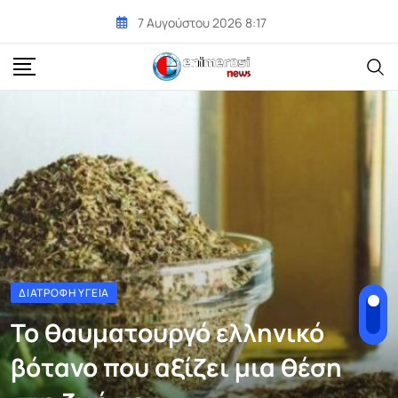
Skip
7 Αυγούστου 2026 8:17
to
content
ΔΙΑΤΡΟΦΉ ΥΓΕΊΑ
Το θαυματουργό ελληνικό
βότανο που αξίζει μια θέση