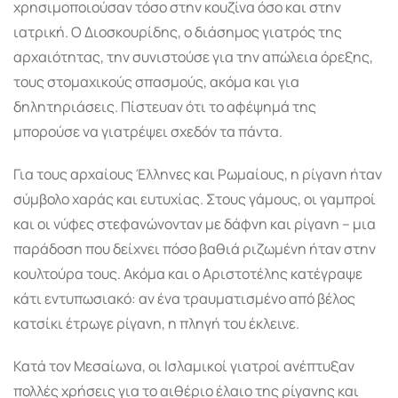
χρησιμοποιούσαν τόσο στην κουζίνα όσο και στην
ιατρική. Ο Διοσκουρίδης, ο διάσημος γιατρός της
αρχαιότητας, την συνιστούσε για την απώλεια όρεξης,
τους στομαχικούς σπασμούς, ακόμα και για
δηλητηριάσεις. Πίστευαν ότι το αφέψημά της
μπορούσε να γιατρέψει σχεδόν τα πάντα.
Για τους αρχαίους Έλληνες και Ρωμαίους, η ρίγανη ήταν
σύμβολο χαράς και ευτυχίας. Στους γάμους, οι γαμπροί
και οι νύφες στεφανώνονταν με δάφνη και ρίγανη – μια
παράδοση που δείχνει πόσο βαθιά ριζωμένη ήταν στην
κουλτούρα τους. Ακόμα και ο Αριστοτέλης κατέγραψε
κάτι εντυπωσιακό: αν ένα τραυματισμένο από βέλος
κατσίκι έτρωγε ρίγανη, η πληγή του έκλεινε.
Κατά τον Μεσαίωνα, οι Ισλαμικοί γιατροί ανέπτυξαν
πολλές χρήσεις για το αιθέριο έλαιο της ρίγανης και