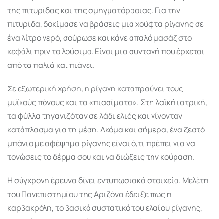
της πιτυρίδας και της σμηγματόρροιας. Για την
πιτυρίδα, δοκίμασε να βράσεις μια χούφτα ρίγανης σε
ένα λίτρο νερό, σούρωσε και κάνε απαλό μασάζ στο
κεφάλι πριν το λούσιμο. Είναι μια συνταγή που έρχεται
από τα παλιά και πιάνει.
Σε εξωτερική χρήση, η ρίγανη καταπραΰνει τους
μυϊκούς πόνους και τα «πιασίματα». Στη λαϊκή ιατρική,
τα φύλλα τηγανιζόταν σε λάδι ελιάς και γίνονταν
κατάπλασμα για τη μέση. Ακόμα και σήμερα, ένα ζεστό
μπάνιο με αφέψημα ρίγανης είναι ό,τι πρέπει για να
τονώσεις το δέρμα σου και να διώξεις την κούραση.
Η σύγχρονη έρευνα δίνει εντυπωσιακά στοιχεία. Μελέτη
του Πανεπιστημίου της Αριζόνα έδειξε πως η
καρβακρόλη, το βασικό συστατικό του ελαίου ρίγανης,