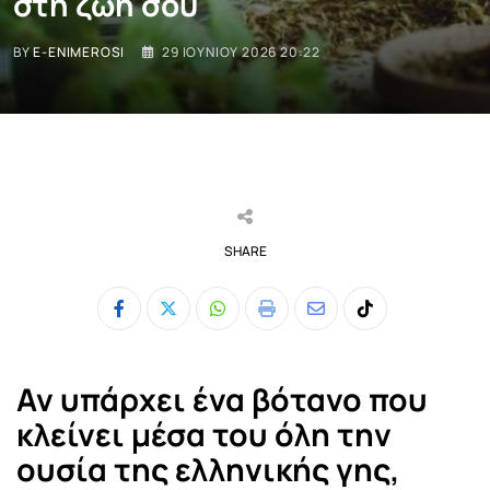
στη ζωή σου
BY
E-ENIMEROSI
29 ΙΟΥΝΊΟΥ 2026 20:22
SHARE
Whatsapp
Print
Share
Tiktok
via
Email
Αν υπάρχει ένα βότανο που
κλείνει μέσα του όλη την
ουσία της ελληνικής γης,