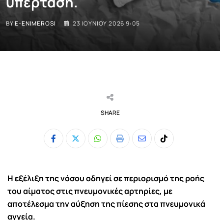
υπέρταση.
BY
E-ENIMEROSI
23 ΙΟΥΝΊΟΥ 2026 9:05
SHARE
Whatsapp
Print
Share
Tiktok
via
Email
Η
εξέλιξη της νόσου οδηγεί σε περιορισμό της ροής
του αίματος στις πνευμονικές αρτηρίες, με
αποτέλεσμα την αύξηση της πίεσης στα πνευμονικά
αγγεία.