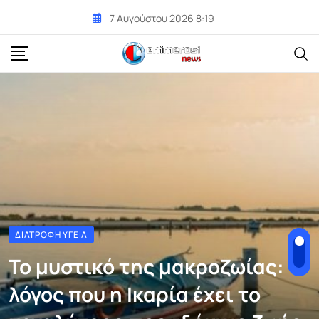
Skip
7 Αυγούστου 2026 8:19
to
content
ΔΙΑΤΡΟΦΉ ΥΓΕΊΑ
Το μυστικό της μακροζωίας: Ο
λόγος που η Ικαρία έχει το