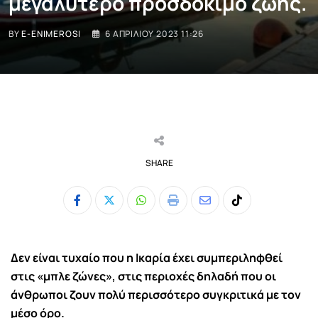
μεγαλύτερο προσδόκιμο ζωής.
BY
E-ENIMEROSI
6 ΑΠΡΙΛΊΟΥ 2023 11:26
SHARE
Whatsapp
Print
Share
Tiktok
via
Email
Δεν είναι τυχαίο που η Ικαρία έχει συμπεριληφθεί
στις «μπλε ζώνες», στις περιοχές δηλαδή που οι
άνθρωποι ζουν πολύ περισσότερο συγκριτικά με τον
μέσο όρο.