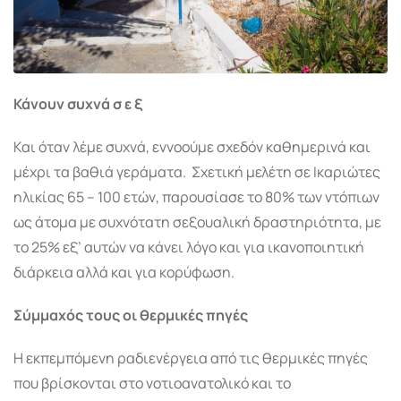
Κάνουν συχνά σ ε ξ
Και όταν λέμε συχνά, εννοούμε σχεδόν καθημερινά και
μέχρι τα βαθιά γεράματα. Σχετική μελέτη σε Ικαριώτες
ηλικίας 65 – 100 ετών, παρουσίασε το 80% των ντόπιων
ως άτομα με συχνότατη σεξουαλική δραστηριότητα, με
το 25% εξ’ αυτών να κάνει λόγο και για ικανοποιητική
διάρκεια αλλά και για κορύφωση.
Σύμμαχός τους οι θερμικές πηγές
Η εκπεμπόμενη ραδιενέργεια από τις θερμικές πηγές
που βρίσκονται στο νοτιοανατολικό και το