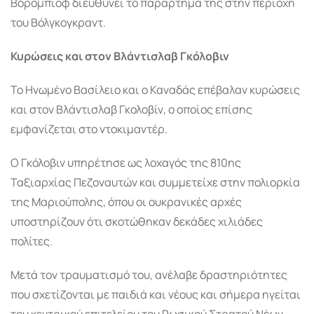
Βορομπιόφ διευθύνει το παράρτημά της στην περιοχή
του Βόλγκογκραντ.
Κυρώσεις και στον Βλάντισλαβ Γκόλοβιν
Το Ηνωμένο Βασίλειο και ο Καναδάς επέβαλαν κυρώσεις
και στον
Βλάντισλαβ Γκολοβίν
, ο οποίος επίσης
εμφανίζεται στο ντοκιμαντέρ.
Ο Γκόλοβιν υπηρέτησε ως λοχαγός της 810ης
Ταξιαρχίας Πεζοναυτών και συμμετείχε στην πολιορκία
της Μαριούπολης, όπου οι ουκρανικές αρχές
υποστηρίζουν ότι σκοτώθηκαν δεκάδες χιλιάδες
πολίτες.
Μετά τον τραυματισμό του, ανέλαβε δραστηριότητες
που σχετίζονται με παιδιά και νέους και σήμερα ηγείται
του κεντρικού επιτελείου του Ρωσικού Στρατού Νέων.