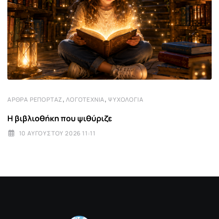
,
,
ΆΡΘΡΑ ΡΕΠΟΡΤΆΖ
ΛΟΓΟΤΕΧΝΊΑ
ΨΥΧΟΛΟΓΊΑ
Η βιβλιοθήκη που ψιθύριζε
10 ΑΥΓΟΎΣΤΟΥ 2026 11:11