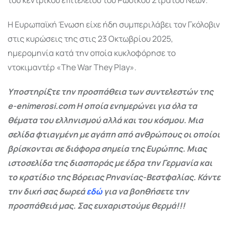
Η Ευρωπαϊκή Ένωση είχε ήδη συμπεριλάβει τον Γκόλοβιν
στις κυρώσεις της στις 23 Οκτωβρίου 2025,
ημερομηνία κατά την οποία κυκλοφόρησε το
ντοκιμαντέρ «The War They Play».
Υποστηρίξτε την προσπάθεια των συντελεστών της
e-enimerosi.com Η οποία ενημερώνει για όλα τα
θέματα του ελληνισμού αλλά και του κόσμου. Μια
σελίδα φτιαγμένη με αγάπη από ανθρώπους οι οποίοι
βρίσκονται σε διάφορα σημεία της Ευρώπης. Μιας
ιστοσελίδα της διασποράς με έδρα την Γερμανία και
το κρατίδιο της Βόρειας Ρηνανίας-Βεστφαλίας. Κάντε
την δική σας δωρεά
εδώ
για να βοηθήσετε την
προσπάθειά μας. Σας ευχαριστούμε θερμά!!!