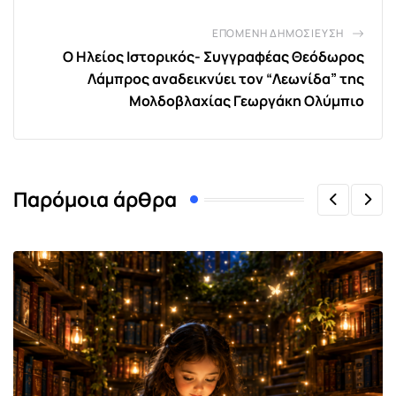
ΕΠΌΜΕΝΗ ΔΗΜΟΣΊΕΥΣΗ
O Ηλείος Ιστορικός- Συγγραφέας Θεόδωρος
Λάμπρος αναδεικνύει τον “Λεωνίδα” της
Μολδοβλαχίας Γεωργάκη Ολύμπιο
Παρόμοια άρθρα