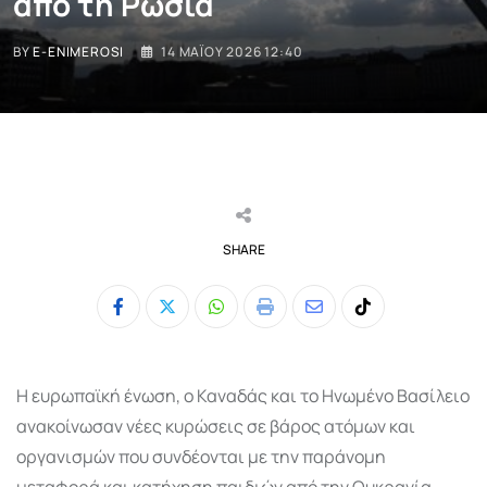
από τη Ρωσία
BY
E-ENIMEROSI
14 ΜΑΪ́ΟΥ 2026 12:40
SHARE
Whatsapp
Print
Share
Tiktok
via
Email
Η ευρωπαϊκή ένωση, ο Καναδάς και το Ηνωμένο Βασίλειο
ανακοίνωσαν νέες κυρώσεις σε βάρος ατόμων και
οργανισμών που συνδέονται με την παράνομη
μεταφορά και κατήχηση παιδιών από την Ουκρανία