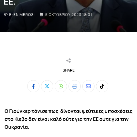
ΕΕ.
BY
E-ENIMEROSI
5 ΟΚΤΩΒΡΊΟΥ 2023 18:01
SHARE
Whatsapp
Print
Share
Tiktok
via
Email
Ο Γιούνκερ τόνισε πως δίνονται ψεύτικες υποσχέσεις
στο Κίεβο δεν είναι καλό ούτε για την ΕΕ ούτε για την
Ουκρανία.