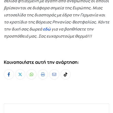
σελίδα φτιαγμένη με αγάπη από ανθρώπους οι οποίοι
βρίσκονται σε διάφορα σημεία της Ευρώπης. Μιας
ιστοσελίδα της διασποράς με έδρα την Γερμανία και
το κρατίδιο της Βόρειας Ρηνανίας-Βεστφαλίας. Κάντε
την δική σας δωρεά
εδώ
για να βοηθήσετε την
προσπάθειά μας. Σας ευχαριστούμε θερμά!!!
Κοινοποιήστε αυτή την ανάρτηση:
Whatsapp
Print
Share
Tiktok
via
Email