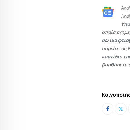
Ακο
Ακο
Υπο
οποία ενημε
σελίδα φτια
σημεία της 
κρατίδιο τη
βοηθήσετε τ
Κοινοποιήσ