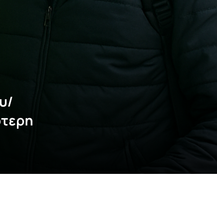
υ/
ότερη