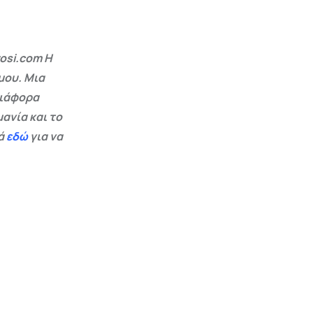
osi.com Η
μου. Μια
διάφορα
ανία και το
εά
εδώ
για να