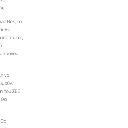
ής.
ad Bek, το
αι θα
 από τρίτες
ο
υ χρόνου
λη να
υμούν.
η του ΣΕΕ
 θα
 θα