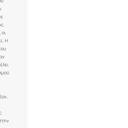
ου
ν
με
ής.
 οι
ί. Η
του
αν
έλει
ισμού
έον,
ς
 στην