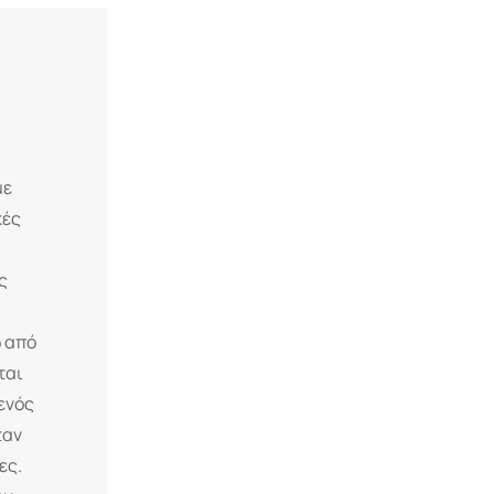
με
κές
ς
ω από
ται
ενός
ταν
ες.