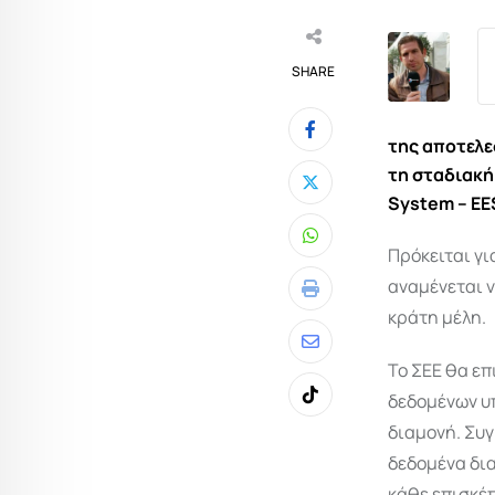
SHARE
της αποτελε
τη σταδιακή
System – EE
Whatsapp
Πρόκειται γι
αναμένεται ν
Print
κράτη μέλη.
Share
Το ΣΕΕ θα επ
via
δεδομένων υπ
Tiktok
Email
διαμονή. Συγ
δεδομένα δι
κάθε επισκέπ