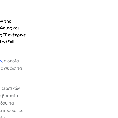
ν της
λειας και
 ΕΕ ενέκρινε
ry/Exit
ν
, η οποία
α σε όλα τα
ξιδιωτικών
α βραχεία
δου, τα
ου προσώπου
είο