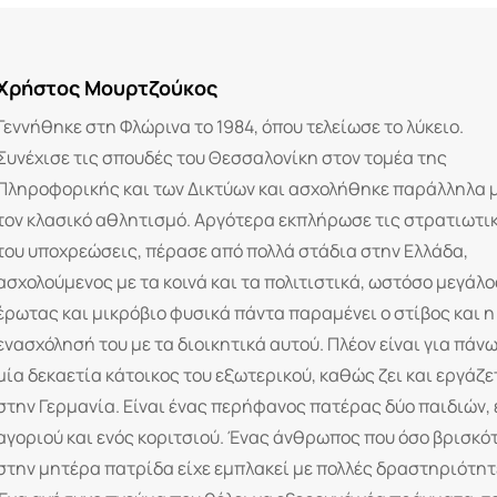
Χρήστος Μουρτζούκος
Γεννήθηκε στη Φλώρινα το 1984, όπου τελείωσε το λύκειο.
Συνέχισε τις σπουδές του Θεσσαλονίκη στον τομέα της
Πληροφορικής και των Δικτύων και ασχολήθηκε παράλληλα 
τον κλασικό αθλητισμό. Αργότερα εκπλήρωσε τις στρατιωτι
του υποχρεώσεις, πέρασε από πολλά στάδια στην Ελλάδα,
ασχολούμενος με τα κοινά και τα πολιτιστικά, ωστόσο μεγάλο
έρωτας και μικρόβιο φυσικά πάντα παραμένει ο στίβος και η
ενασχόλησή του με τα διοικητικά αυτού. Πλέον είναι για πάν
μία δεκαετία κάτοικος του εξωτερικού, καθώς ζει και εργάζε
στην Γερμανία. Είναι ένας περήφανος πατέρας δύο παιδιών, 
αγοριού και ενός κοριτσιού. Ένας άνθρωπος που όσο βρισκό
στην μητέρα πατρίδα είχε εμπλακεί με πολλές δραστηριότητ