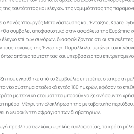
 της ταυτότητας και ελέγχου της νομιμότητας της παραμον
 ο Δανός Υπουργός Μετανάστευσης και Ένταξης, Kaare Dybv
 «θα συμβάλει αποφασιστικά στην ασφάλεια της Ευρώπης κ
ν έλεγχο επί των συνόρων, διασφαλίζοντας ότι οι επισκέπτες
 τους κανόνες της Ένωσης». Παράλληλα, μειώνει τον κίνδυν
 όπως απάτες ταυτότητας και υπερβάσεις του επιτρεπόμενο
ξη που εγκρίθηκε από το Συμβούλιο επιτρέπει στα κράτη μέ
το νέο σύστημα σταδιακά εντός 180 ημερών, εφόσον το επιθ
ράτη με τεχνική ετοιμότητα μπορούν να ξεκινήσουν τη χρήσ
τη ημέρα. Μέχρι την ολοκλήρωση της μεταβατικής περιόδου,
ει η χειροκίνητη σφράγιση των διαβατηρίων.
φυγή προβλημάτων λόγω υψηλής κυκλοφορίας, τα κράτη μέλη