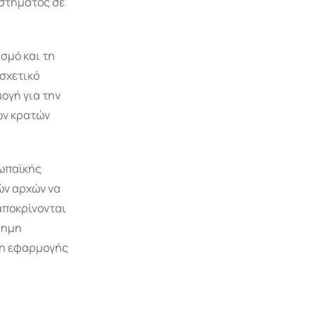
στήματος σε
σμό και τη
 σχετικό
μογή για την
ων κρατών
ρωπαϊκής
ών αρχών να
αποκρίνονται
σημη
ξη εφαρμογής