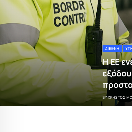
ΔΙΕΘΝΉ
ΥΠ
Η ΕΕ ε
εξόδου
προστα
BY
ΧΡΉΣΤΟΣ Μ