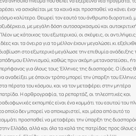
Ένα ανήσυχο πνεύμα που θέλει να εξερευνά νέα πράγματα, τ
αρέσει να ασχολείται με τα κοινά και προσπαθεί να κάνει ένα
κόσμο καλύτερο. Θεωρεί τον εαυτό του άνθρωπο διορατικό, 
οξυδέρκεια, με μεγάλη δόση αυτοσαρκασμού και αυτοκριτικ
Πλέον ως κάτοικος του εξωτερικού, οι σκέψεις, οι αντιλήψεις,
ιδέες και τα όνειρα για το μέλλον έχουν μεγαλώσει κι εξελιχθε
διαβίωση στο εξωτερικό μεγάλωσε την επιθυμία ανάδειξης 
απόδημου Ελληνισμού, καθώς πριν ακόμη μεταναστεύσει, ήτ
περήφανος για όλους τους Έλληνες της διασποράς. Ο ίδιος θ
να αναδείξει με όποιον τρόπο μπορεί την ύπαρξη του Ελλην
στα πέρατα του κόσμου, και να τον μεταφέρει στην μητέρα
πατρίδα. Η αρθρογραφία, τα ρεπορτάζ, οι τηλεοπτικές και
ραδιοφωνικές εκπομπές είναι ένα κομμάτι του εαυτού του πλ
το οποίο δεν μπορεί να αποχωριστεί, και μέσα από αυτό το
κομμάτι προσπαθεί να μεταφέρει την ύπαρξη της διασπορά
στην Ελλάδα, αλλά και όλα τα καλά της πατρίδας προς όλους