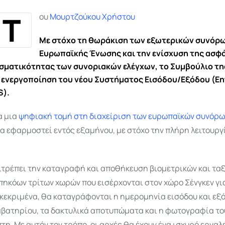
Τ
ου
Μουρτζούκου Χρήστου
Με στόχο τη θωράκιση των εξωτερικών συνόρω
Ευρωπαϊκής Ένωσης και την ενίσχυση της ασφά
σματικότητας των συνοριακών ελέγχων, το Συμβούλιο της
 ενεργοποίηση του νέου Συστήματος Εισόδου/Εξόδου (Ent
S).
α μια
ψηφιακή τομή στη διαχείριση των ευρωπαϊκών συνόρω
α εφαρμοστεί εντός εξαμήνου, με στόχο την πλήρη λειτουργί
ιτρέπει την καταγραφή και αποθήκευση βιομετρικών και τα
ηκόων τρίτων χωρών που εισέρχονται στον χώρο Σένγκεν γι
κεκριμένα, θα καταγράφονται η ημερομηνία εισόδου και εξό
αβατηρίου, τα δακτυλικά αποτυπώματα και η φωτογραφία τ
τη. Με αυτόν τον τρόπο, οι αρχές θα έχουν ένα ισχυρό εργαλ