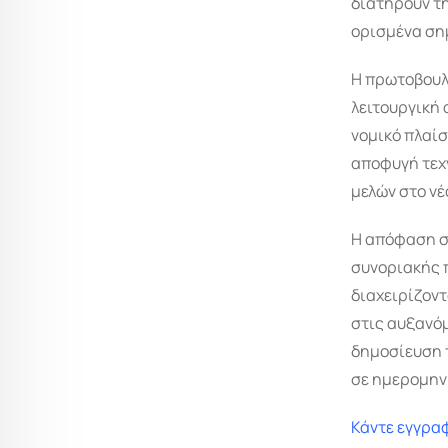
διατηρούν τ
ορισμένα σημ
Η πρωτοβουλί
λειτουργική 
νομικό πλαίσ
αποφυγή τεχ
μελών στο νέ
Η απόφαση σ
συνοριακής 
διαχειρίζοντ
στις αυξανόμ
δημοσίευση 
σε ημερομην
Κάντε εγγραφ