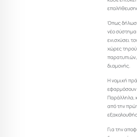
επαλήθευσης
Όπως δήλωσε
νέο σύστημα
ενισχύσει το
χώρες τηρούν
παρατυπιών,
διαμονής.
Η νομική πρά
εφαρμόσουν 
Παράλληλα, κ
από την πρώ
εξακολουθήσ
Για την απο