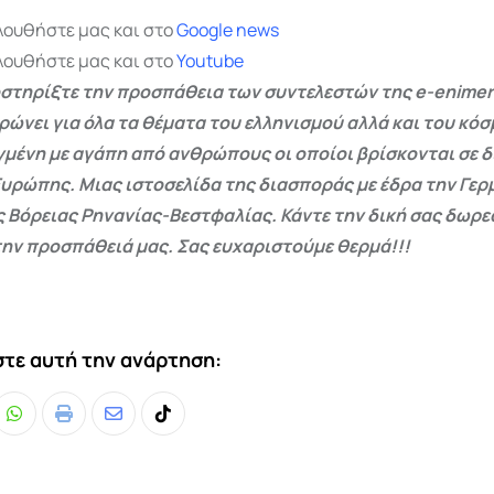
λουθήστε μας και στο
Google
news
λουθήστε μας και στο
Youtube
στηρίξτε την προσπάθεια των συντελεστών της e-enimer
ρώνει για όλα τα θέματα του ελληνισμού αλλά και του κόσ
γμένη με αγάπη από ανθρώπους οι οποίοι βρίσκονται σε 
Ευρώπης. Μιας ιστοσελίδα της διασποράς με έδρα την Γερμ
ς Βόρειας Ρηνανίας-Βεστφαλίας. Κάντε την δική σας δωρ
ην προσπάθειά μας. Σας ευχαριστούμε θερμά!!!
τε αυτή την ανάρτηση:
Whatsapp
Print
Share
Tiktok
via
Email