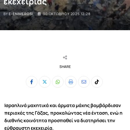
εκεχειρίας
BY
E-ENIMEROSI
30 ΟΚΤΩΒΡΊΟΥ 2025 12:28
SHARE
Whatsapp
Print
Share
Tiktok
via
Email
Ισραηλινά μαχητικά και άρματα μάχης βομβάρδισαν
περιοχές της Γάζας, προκαλώντας νέα ένταση, ενώ η
διεθνής κοινότητα προσπαθεί να διατηρήσει την
εύθραυστη εκεχειρία.