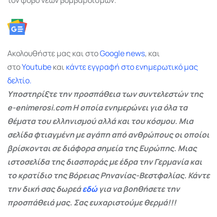
Ακολουθήστε μας και στο
Google
news
, και
στο
Youtube
και
κάντε εγγραφή στο ενημερωτικό μας
δελτίο.
Υποστηρίξτε την προσπάθεια των συντελεστών της
e-enimerosi.com Η οποία ενημερώνει για όλα τα
θέματα του ελληνισμού αλλά και του κόσμου. Μια
σελίδα φτιαγμένη με αγάπη από ανθρώπους οι οποίοι
βρίσκονται σε διάφορα σημεία της Ευρώπης. Μιας
ιστοσελίδα της διασποράς με έδρα την Γερμανία και
το κρατίδιο της Βόρειας Ρηνανίας-Βεστφαλίας. Κάντε
την δική σας δωρεά
εδώ
για να βοηθήσετε την
προσπάθειά μας. Σας ευχαριστούμε θερμά!!!