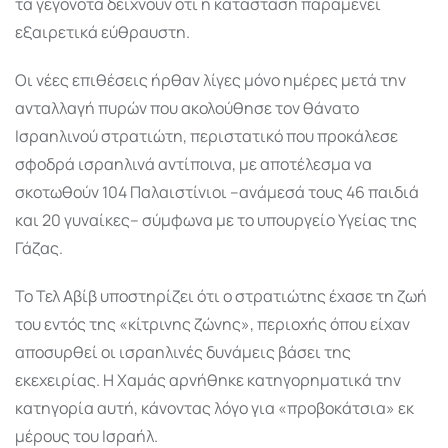
τα γεγονότα δείχνουν ότι η κατάσταση παραμένει
εξαιρετικά εύθραυστη.
Οι νέες επιθέσεις ήρθαν λίγες μόνο ημέρες μετά την
ανταλλαγή πυρών που ακολούθησε τον θάνατο
Ισραηλινού στρατιώτη, περιστατικό που προκάλεσε
σφοδρά ισραηλινά αντίποινα, με αποτέλεσμα να
σκοτωθούν 104 Παλαιστίνιοι –ανάμεσά τους 46 παιδιά
και 20 γυναίκες– σύμφωνα με το υπουργείο Υγείας της
Γάζας.
Το Τελ Αβίβ υποστηρίζει ότι ο στρατιώτης έχασε τη ζωή
του εντός της «κίτρινης ζώνης», περιοχής όπου είχαν
αποσυρθεί οι ισραηλινές δυνάμεις βάσει της
εκεχειρίας. Η Χαμάς αρνήθηκε κατηγορηματικά την
κατηγορία αυτή, κάνοντας λόγο για «προβοκάτσια» εκ
μέρους του Ισραήλ.