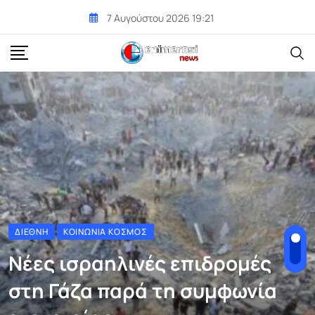
Skip
7 Αυγούστου 2026 19:21
to
content
ΔΙΕΘΝΉ
ΚΟΙΝΩΝΊΑ ΚΌΣΜΟΣ
Νέες ισραηλινές επιδρομές
στη Γάζα παρά τη συμφωνία