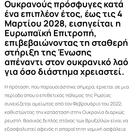
Ουκρανούς πρόσφυγες κατά
ένα επιπλέον έτος, έως τις 4
Μαρτίου 2028, εισηγείται η
Ευρωπαϊκή Επιτροπή,
επιβεβαιώνοντας τη σταθερή
στήριξη της Ένωσης
απέναντι στον ουκρανικό λαό
για όσο διάστημα χρειαστεί.
Η πρόταση, που παρουσιάστηκε σήμερα, έρχεται σε μια
περίοδο όπου ο επιθετικός πόλεμος της Ρωσίας
συνεχίζεται αμείωτος από τον Φεβρουάριο του 2022,
καθιστώντας την κατάσταση στην Ουκρανία διαρκώς
ρευστή. Βασικός διπλός στόχος των Βρυξελλών είναι να
εξασφαλιστεί αφενός η απαραίτητη νομική ασφάλεια