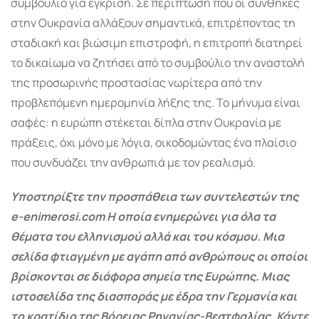
συμβούλιο για έγκριση. Σε περίπτωση που οι συνθήκες
στην Ουκρανία αλλάξουν σημαντικά, επιτρέποντας τη
σταδιακή και βιώσιμη επιστροφή, η επιτροπή διατηρεί
το δικαίωμα να ζητήσει από το συμβούλιο την αναστολή
της προσωρινής προστασίας νωρίτερα από την
προβλεπόμενη ημερομηνία λήξης της. Το μήνυμα είναι
σαφές: η ευρώπη στέκεται δίπλα στην Ουκρανία με
πράξεις, όχι μόνο με λόγια, οικοδομώντας ένα πλαίσιο
που συνδυάζει την ανθρωπιά με τον ρεαλισμό.
Υποστηρίξτε την προσπάθεια των συντελεστών της
e-enimerosi.com Η οποία ενημερώνει για όλα τα
θέματα του ελληνισμού αλλά και του κόσμου. Μια
σελίδα φτιαγμένη με αγάπη από ανθρώπους οι οποίοι
βρίσκονται σε διάφορα σημεία της Ευρώπης. Μιας
ιστοσελίδα της διασποράς με έδρα την Γερμανία και
το κρατίδιο της Βόρειας Ρηνανίας-Βεστφαλίας. Κάντε