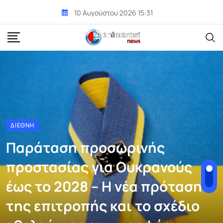
Skip
10 Αυγούστου 2026 15:31
to
content
ΔΙΕΘΝΉ
Παράταση προσωρινής
προστασίας για Ουκρανούς
έως το 2028 – Η νέα πρόταση
της επιτροπής και το σχέδιο