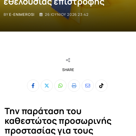
εθελούσιας επιστροφής
BY
E-ENIMEROSI
26 ΙΟΥΝΊΟΥ 2026 23:42
SHARE
Whatsapp
Print
Share
Tiktok
via
Email
Την παράταση του
καθεστώτος προσωρινής
προστασίας για τους