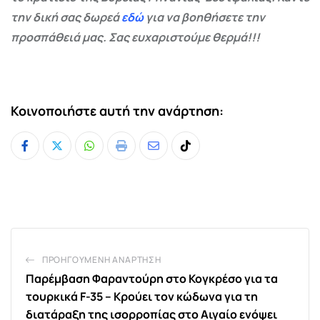
την δική σας δωρεά
εδώ
για να βοηθήσετε την
προσπάθειά μας. Σας ευχαριστούμε θερμά!!!
Κοινοποιήστε αυτή την ανάρτηση:
Whatsapp
Print
Share
Tiktok
via
Email
ΠΡΟΗΓΟΎΜΕΝΗ ΑΝΆΡΤΗΣΗ
Παρέμβαση Φαραντούρη στο Κογκρέσο για τα
τουρκικά F-35 – Κρούει τον κώδωνα για τη
διατάραξη της ισορροπίας στο Αιγαίο ενόψει